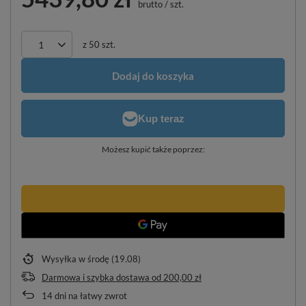
brutto
/
szt.
z
50
szt.
Dodaj do koszyka
Możesz kupić także poprzez:
Wysyłka
w środę (19.08)
Darmowa i szybka dostawa
od
200,00 zł
14
dni na łatwy zwrot