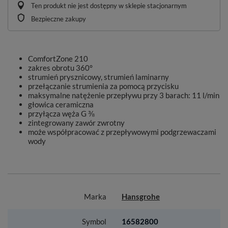
Ten produkt nie jest dostępny w sklepie stacjonarnym
Bezpieczne zakupy
ComfortZone 210
zakres obrotu 360°
strumień prysznicowy, strumień laminarny
przełączanie strumienia za pomocą przycisku
maksymalne natężenie przepływu przy 3 barach: 11 l/min
głowica ceramiczna
przyłącza węża G ⅜
zintegrowany zawór zwrotny
może współpracować z przepływowymi podgrzewaczami
wody
Marka
Hansgrohe
Symbol
16582800