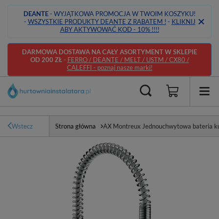
DEANTE
- WYJĄTKOWA PROMOCJA W TWOIM KOSZYKU!
-
WSZYSTKIE PRODUKTY DEANTE Z RABATEM !
-
KLIKNIJ
ABY AKTYWOWAĆ KOD - 10% !!!!
DARMOWA DOSTAWA NA CAŁY ASORTYMENT W SKLEPIE
OD 200 ZŁ
-
FERRO / DEANTE / MELT / USTM / CX80 /
CALEFFI - poznaj nasze marki!
Wstecz
Strona główna
AX Montreux Jednouchwytowa bateria kuc