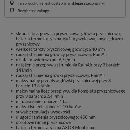
Ten produkt nie jest dostępny w sklepie stacjonarnym
Bezpieczne zakupy
składa się z: głowica prysznicowa, główka prysznicowa,
bateria termostatyczna, wąż prysznicowy, suwak, drążek
prysznicowy
wielkość tarczy prysznicowej głowicy: 240 mm
rodzaj strumienia głowicy prysznicowej: RainAir
działa prawidłowo od: 9,7 l/min
natężenie przepływu strumienia RainAir przy 3 barach:
14 l/min
rodzaj strumienia główki prysznicowej: RainAir
maksymalny przepływ główki prysznicowej przy 3
barach: 13,3 l/min
maksymalna ilość przepływu dla kompletu prysznicowego
przy 3 barach: 22,4 l/min
min. ciśnienie robocze: 1 bar
maks. ciśnienie robocze: 10 barów
suwak z regulacją wysokości
długość ramienia prysznicowego: 450 mm
obrotowe ramię prysznicowe
bateria termostatyczna AXOR Montreux