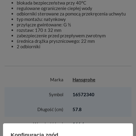
blokada bezpieczeństwa przy 40°C
regulowane ograniczenie ciepłej wody
odbiorniki sterowane za pomocą przekręcenia uchwytu
typ montażu: natynkowy
przyłącze gwintowane: G ½
rozstaw: 170 ± 32 mm
zabezpieczenie przed przepływem zwrotnym
średnica drążka prysznicowego: 22 mm
2 odbiorniki
Marka
Hansgrohe
Symbol
16572340
Długość (cm)
57.8
Wysokość (cm)
166.6
Konfiguracja zgód