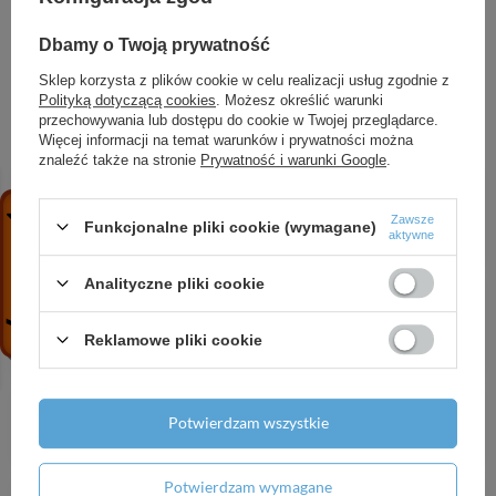
Głębokość (cm)
26.0
Dbamy o Twoją prywatność
Sklep korzysta z plików cookie w celu realizacji usług zgodnie z
Polityką dotyczącą cookies
. Możesz określić warunki
ZOBACZ RÓWNIEŻ
przechowywania lub dostępu do cookie w Twojej przeglądarce.
Więcej informacji na temat warunków i prywatności można
znaleźć także na stronie
Prywatność i warunki Google
.
AX Starck Organic Elektroniczna bateria
umywalkowa ze wstępną regulacją temperatury,
Zawsze
zasilana baterią, Chrom
Funkcjonalne pliki cookie (wymagane)
aktywne
4 003,65 zł
/
szt.
Analityczne pliki cookie
HG Raindance Alive Select S Główka
prysznicowa 125 3jet EcoSmart, Złoty Optyczny
Polerowany
Reklamowe pliki cookie
512,30 zł
/
szt.
HG XtraStoris Minimalistic Wnęka ścienna bez
Potwierdzam wszystkie
ozdobnej ramki 300/300/100, Czarny Matowy
1 586,82 zł
/
szt.
Potwierdzam wymagane
HG Zesis M33 Jednouchwytowa bateria