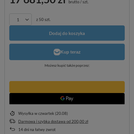
brutto
/
szt.
z
50
szt.
Dodaj do koszyka
Możesz kupić także poprzez:
Wysyłka
w czwartek (20.08)
Darmowa i szybka dostawa
od
200,00 zł
14
dni na łatwy zwrot