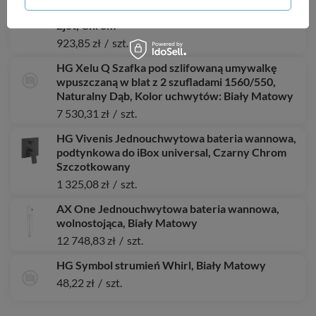
kuchenna 150, metalowa wyciągana wylewka,
2jet, Chrom
923,85 zł
/
szt.
HG Xelu Q Szafka pod szlifowaną umywalkę
wpuszczaną w blat z 2 szufladami 1560/550,
Naturalny Dąb, Kolor uchwytów: Biały Matowy
7 530,31 zł
/
szt.
HG Vivenis Jednouchwytowa bateria wannowa,
podtynkowa do iBox universal, Czarny Chrom
Szczotkowany
1 325,08 zł
/
szt.
AX One Jednouchwytowa bateria wannowa,
wolnostojąca, Biały Matowy
12 748,83 zł
/
szt.
HG Symbol strumień Whirl, Biały Matowy
48,22 zł
/
szt.