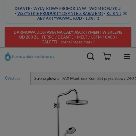
DEANTE
- WYJĄTKOWA PROMOCJA W TWOIM KOSZYKU!
-
WSZYSTKIE PRODUKTY DEANTE Z RABATEM !
-
KLIKNIJ
ABY AKTYWOWAĆ KOD - 10% !!!!
DARMOWA DOSTAWA NA CAŁY ASORTYMENT W SKLEPIE
OD 200 ZŁ
-
FERRO / DEANTE / MELT / USTM / CX80 /
CALEFFI - poznaj nasze marki!
Wstecz
Strona główna
AX Montreux Komplet prysznicowy 240 1