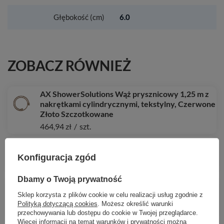
Głębokość (cm)
6.0
ZOBACZ RÓWNIEŻ
AX ShowerSolutions Wąż prysznicowy 1,25 m z
nakrętkami cylindrycznymi, tekstylny, Czerwone
Złoto Szczotkowane
464,94 zł
/
szt.
HG Rainfinity Głowica prysznicowa 250 1jet z
przyłączem ściennym, Biały Matowy
Konfiguracja zgód
5 797,11 zł
/
szt.
Dbamy o Twoją prywatność
HG Xilesa E Szafka pod szlifowaną umywalkę
wpuszczaną w blat/nablatową z 1 szufladą
Sklep korzysta z plików cookie w celu realizacji usług zgodnie z
980/550, Szary Łupek Matowy
Polityką dotyczącą cookies
. Możesz określić warunki
przechowywania lub dostępu do cookie w Twojej przeglądarce.
2 517,56 zł
/
szt.
Więcej informacji na temat warunków i prywatności można