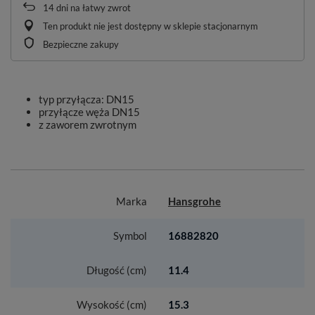
14
dni na łatwy zwrot
Ten produkt nie jest dostępny w sklepie stacjonarnym
Bezpieczne zakupy
typ przyłącza: DN15
przyłącze węża DN15
z zaworem zwrotnym
Marka
Hansgrohe
Symbol
16882820
Długość (cm)
11.4
Wysokość (cm)
15.3