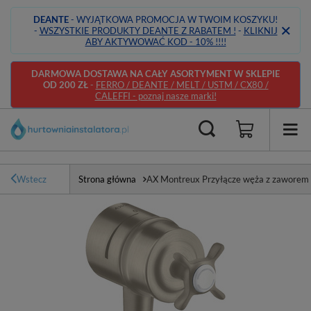
DEANTE
- WYJĄTKOWA PROMOCJA W TWOIM KOSZYKU!
-
WSZYSTKIE PRODUKTY DEANTE Z RABATEM !
-
KLIKNIJ
ABY AKTYWOWAĆ KOD - 10% !!!!
DARMOWA DOSTAWA NA CAŁY ASORTYMENT W SKLEPIE
OD 200 ZŁ
-
FERRO / DEANTE / MELT / USTM / CX80 /
CALEFFI - poznaj nasze marki!
Wstecz
Strona główna
AX Montreux Przyłącze węża z zaworem 