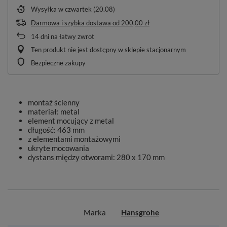
Wysyłka
w czwartek (20.08)
Darmowa i szybka dostawa
od
200,00 zł
14
dni na łatwy zwrot
Ten produkt nie jest dostępny w sklepie stacjonarnym
Bezpieczne zakupy
montaż ścienny
materiał: metal
element mocujący z metal
długość: 463 mm
z elementami montażowymi
ukryte mocowania
dystans między otworami: 280 x 170 mm
Marka
Hansgrohe