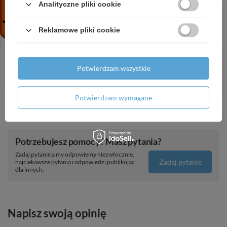
Analityczne pliki cookie
AX Universal Rectangular Szczotka do WC z
pojemnikiem, ścienna, Nikiel Szczotkowany
Reklamowe pliki cookie
1 957,05 zł
/
szt.
HG Finoris Jednouchwytowa bateria
umywalkowa 110 z kompletem odpływowym
Potwierdzam wszystkie
Push-Open, Biały Matowy
1 368,13 zł
/
szt.
Potwierdzam wymagane
Potrzebujesz pomocy? Masz pytania?
Zadaj pytanie a my odpowiemy niezwłocznie,
Zadaj pytanie
najciekawsze pytania i odpowiedzi publikując
dla innych.
Napisz swoją opinię