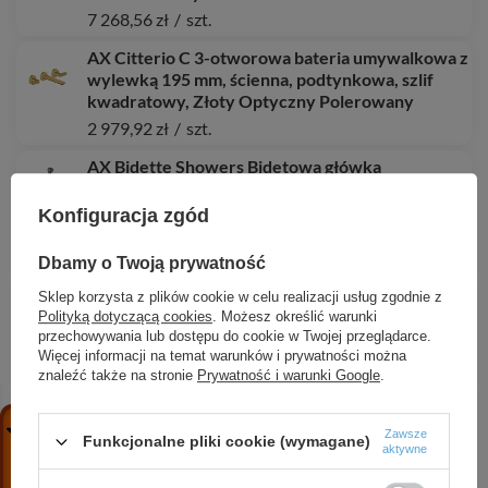
7 268,56 zł
/
szt.
AX Citterio C 3-otworowa bateria umywalkowa z
wylewką 195 mm, ścienna, podtynkowa, szlif
kwadratowy, Złoty Optyczny Polerowany
2 979,92 zł
/
szt.
AX Bidette Showers Bidetowa główka
prysznicowa Bidette 1jet z mieszaczem,
uchwytem i wężem prysznicowym 1.25 m,
Konfiguracja zgód
okrągła, Czarny Chrom Szczotkowany
2 915,35 zł
/
szt.
Dbamy o Twoją prywatność
HG Zesis M33 Jednouchwytowa bateria
Sklep korzysta z plików cookie w celu realizacji usług zgodnie z
Polityką dotyczącą cookies
. Możesz określić warunki
kuchenna 200, z zaworem umożliwiającym
przechowywania lub dostępu do cookie w Twojej przeglądarce.
podłączenie zmywarki, Chrom
Więcej informacji na temat warunków i prywatności można
1 039,23 zł
/
szt.
znaleźć także na stronie
Prywatność i warunki Google
.
AX Citterio C 3-otworowa bateria umywalkowa z
wylewką 195 mm, ścienna, podtynkowa, szlif
Zawsze
Funkcjonalne pliki cookie (wymagane)
kwadratowy, Brąz Szczotkowany
aktywne
2 979,92 zł
/
szt.