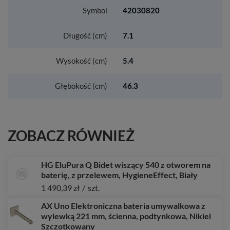
Symbol
42030820
Długość (cm)
7.1
Wysokość (cm)
5.4
Głębokość (cm)
46.3
ZOBACZ RÓWNIEŻ
HG EluPura Q Bidet wiszący 540 z otworem na
baterię, z przelewem, HygieneEffect, Biały
1 490,39 zł
/
szt.
AX Uno Elektroniczna bateria umywalkowa z
wylewką 221 mm, ścienna, podtynkowa, Nikiel
Szczotkowany