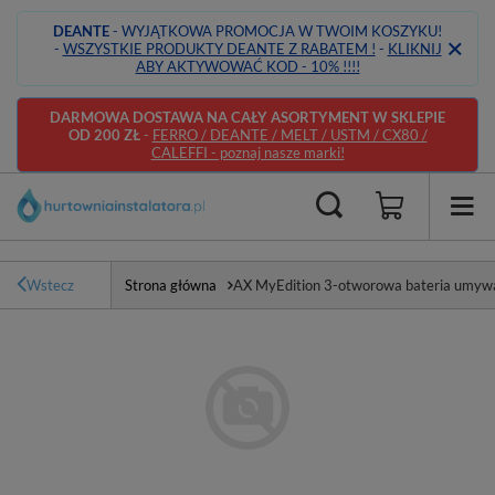
DEANTE
- WYJĄTKOWA PROMOCJA W TWOIM KOSZYKU!
-
WSZYSTKIE PRODUKTY DEANTE Z RABATEM !
-
KLIKNIJ
ABY AKTYWOWAĆ KOD - 10% !!!!
DARMOWA DOSTAWA NA CAŁY ASORTYMENT W SKLEPIE
OD 200 ZŁ
-
FERRO / DEANTE / MELT / USTM / CX80 /
CALEFFI - poznaj nasze marki!
Wstecz
Strona główna
AX MyEdition 3-otworowa bateria umyw