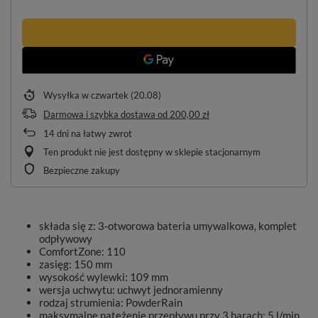
Wysyłka
w czwartek (20.08)
Darmowa i szybka dostawa
od
200,00 zł
14
dni na łatwy zwrot
Ten produkt nie jest dostępny w sklepie stacjonarnym
Bezpieczne zakupy
składa się z: 3-otworowa bateria umywalkowa, komplet
odpływowy
ComfortZone: 110
zasięg: 150 mm
wysokość wylewki: 109 mm
wersja uchwytu: uchwyt jednoramienny
rodzaj strumienia: PowderRain
maksymalne natężenie przepływu przy 3 barach: 5 l/min