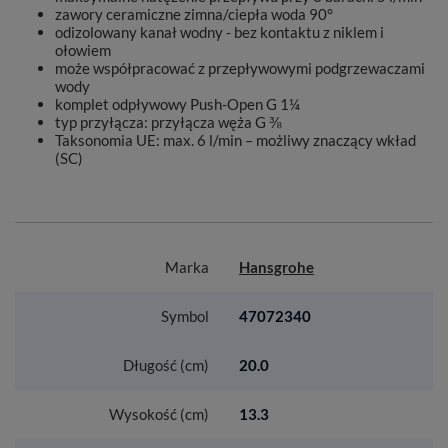
zawory ceramiczne zimna/ciepła woda 90°
odizolowany kanał wodny - bez kontaktu z niklem i
ołowiem
może współpracować z przepływowymi podgrzewaczami
wody
komplet odpływowy Push-Open G 1¼
typ przyłącza: przyłącza węża G ⅜
Taksonomia UE: max. 6 l/min – możliwy znaczący wkład
(SC)
Marka
Hansgrohe
Symbol
47072340
Długość (cm)
20.0
Wysokość (cm)
13.3