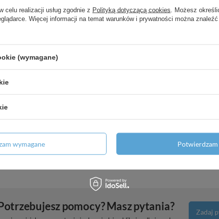
w celu realizacji usług zgodnie z
Polityką dotyczącą cookies
. Możesz określi
0 1jet, Czarny Matowy
eglądarce. Więcej informacji na temat warunków i prywatności można znaleźć
z kompletem odpływowym z cięgłem,
cookie (wymagane)
 obrotową wylewką, Stal
kie
oSmart dla wody zimnej z
kie
 Matowy
00, montaż odsunięty od ściany,
dzam wymagane
Potwierdzam 
Potrzebujesz pomocy? Masz pytania?
Zadaj p