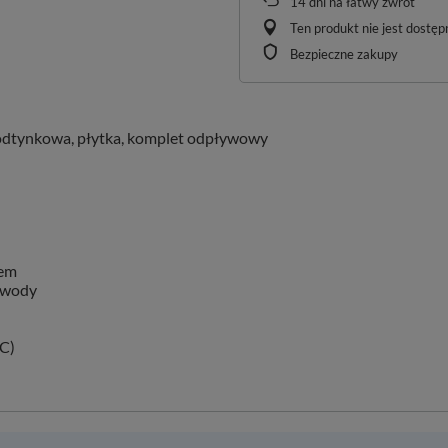
14
dni na łatwy zwrot
Ten produkt nie jest dostę
Bezpieczne zakupy
podtynkowa, płytka, komplet odpływowy
iem
 wody
SC)