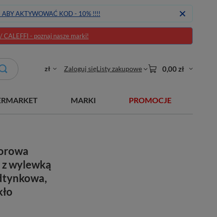
J ABY AKTYWOWAĆ KOD - 10% !!!!
CALEFFI - poznaj nasze marki!
zł
Zaloguj się
Listy zakupowe
0,00 zł
ERMARKET
MARKI
PROMOCJE
worowa
 z wylewką
dtynkowa,
kło