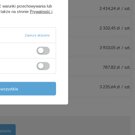
ć warunki przechowywania lub
2 414,24 zł
/
szt.
 także na stronie
Prywatność i
2 332,45 zł
/
szt.
Zawsze aktywne
3 933,05 zł
/
szt.
787,82 zł
/
szt.
3 235,64 zł
/
szt.
wszystkie
ytanie