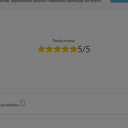
znie, najciekawsze pytania i odpowiedzi publikując dla innych.
Twoja ocena:
5/5
e produktu: