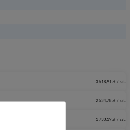
3 518,91 zł
/
szt.
2 534,78 zł
/
szt.
1 733,19 zł
/
szt.