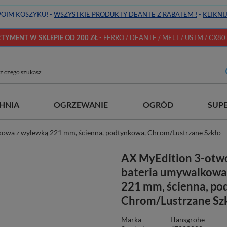
OIM KOSZYKU! -
WSZYSTKIE PRODUKTY DEANTE Z RABATEM !
-
KLIKNI
YMENT W SKLEPIE OD 200 ZŁ
-
FERRO / DEANTE / MELT / USTM / CX80 / 
HNIA
OGRZEWANIE
OGRÓD
SUP
owa z wylewką 221 mm, ścienna, podtynkowa, Chrom/Lustrzane Szkło
AX MyEdition 3-ot
bateria umywalkowa
221 mm, ścienna, po
Chrom/Lustrzane Sz
Marka
Hansgrohe