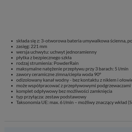
składa się z: 3-otworowa bateria umywalkowa ścienna, 
zasięg: 221 mm
wersja uchwytu: uchwyt jednoramienny
płytka z bezpiecznego szkła
rodzaj strumienia: PowderRain
maksymalne natężenie przepływu przy 3 barach: 5 l/min
zawory ceramiczne zimna/ciepła woda 90°
odizolowany kanał wodny - bez kontaktu z niklem i ołow
może współpracować z przepływowymi podgrzewaczami
komplet odpływowy bez możliwości zamknięcia
typ przyłącza: zestaw podstawowy
Taksonomia UE: max. 6 l/min – możliwy znaczący wkład (