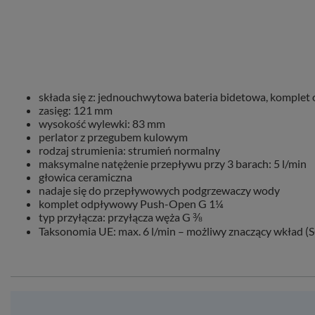
składa się z: jednouchwytowa bateria bidetowa, komple
zasięg: 121 mm
wysokość wylewki: 83 mm
perlator z przegubem kulowym
rodzaj strumienia: strumień normalny
maksymalne natężenie przepływu przy 3 barach: 5 l/min
głowica ceramiczna
nadaje się do przepływowych podgrzewaczy wody
komplet odpływowy Push-Open G 1¼
typ przyłącza: przyłącza węża G ⅜
Taksonomia UE: max. 6 l/min – możliwy znaczący wkład (