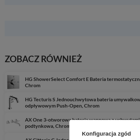
ZOBACZ RÓWNIEŻ
HG ShowerSelect Comfort E Bateria termostatyczn
Chrom
HG Tecturis S Jednouchwytowa bateria umywalkowa
odpływowym Push-Open, Chrom
AX One 3-otworowa bateria wannowa z uchwytami 
podtynkowa, Chrom
Konfiguracja zgód
AX Citterio C Jednouchwytowa bateria bidetowa 