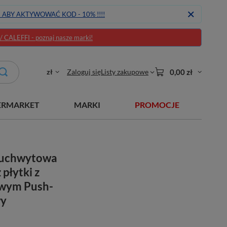
J ABY AKTYWOWAĆ KOD - 10% !!!!
CALEFFI - poznaj nasze marki!
zł
Zaloguj się
Listy zakupowe
0,00 zł
ERMARKET
MARKI
PROMOCJE
ouchwytowa
płytki z
wym Push-
wy