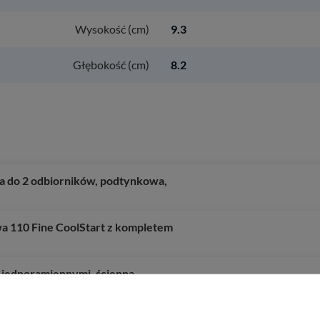
Wysokość (cm)
9.3
Głębokość (cm)
8.2
a do 2 odbiorników, podtynkowa,
 110 Fine CoolStart z kompletem
jednoramiennymi, ścienna,
z kompletem odpływowym z cięgłem,