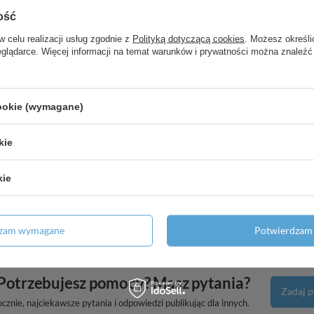
ość
w celu realizacji usług zgodnie z
Polityką dotyczącą cookies
. Możesz określi
20/120, kwadratowy, podtynkowy,
eglądarce. Więcej informacji na temat warunków i prywatności można znaleźć
 pod umywalkę 980/470-550,
cookie (wymagane)
kie
 liniowych
kie
zetami i wylewką 220 mm, ścienna,
dzam wymagane
Potwierdzam 
Potrzebujesz pomocy? Masz pytania?
Zadaj p
znie, najciekawsze pytania i odpowiedzi publikując dla innych.