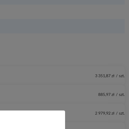
3 351,87 zł
/
szt.
885,97 zł
/
szt.
2 979,92 zł
/
szt.