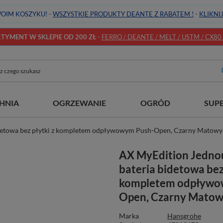
OIM KOSZYKU! -
WSZYSTKIE PRODUKTY DEANTE Z RABATEM !
-
KLIKNI
YMENT W SKLEPIE OD 200 ZŁ
-
FERRO / DEANTE / MELT / USTM / CX80 / 
HNIA
OGRZEWANIE
OGRÓD
SUP
detowa bez płytki z kompletem odpływowym Push-Open, Czarny Matowy
AX MyEdition Jedn
bateria bidetowa bez 
kompletem odpływo
Open, Czarny Mato
Marka
Hansgrohe