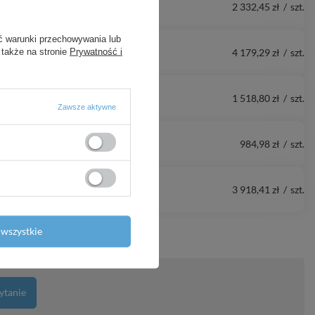
2 332,45 zł
/
szt.
ć warunki przechowywania lub
 także na stronie
Prywatność i
4 179,29 zł
/
szt.
1 518,80 zł
/
szt.
Zawsze aktywne
984,98 zł
/
szt.
3 918,41 zł
/
szt.
wszystkie
ytanie