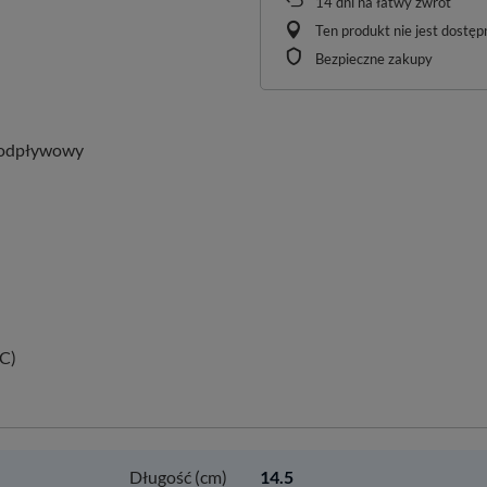
14
dni na łatwy zwrot
Ten produkt nie jest dostę
Bezpieczne zakupy
t odpływowy
SC)
Długość (cm)
14.5