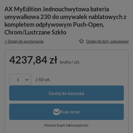
AX MyEdition Jednouchwytowa bateria
umywalkowa 230 do umywalek nablatowych z
kompletem odpływowym Push-Open,
Chrom/Lustrzane Szkło
+ Dodaj do porównania
Dodaj do listy zakupowej
4237,84 zł
brutto
/
szt.
z
50
szt.
Dodaj do koszyka
Możesz kupić także poprzez: