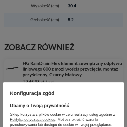
Wysokość (cm)
30.4
Głębokość (cm)
8.2
ZOBACZ RÓWNIEŻ
HG RainDrain Flex Element zewnętrzny odpływu
liniowego 800 z możliwością przycięcia, montaż
przyścienny, Czarny Matowy
1 845,98 zł
/
szt.
HG RainDrain Flex Element zewnętrzny odpływu
Konfiguracja zgód
liniowego 700 z możliwością przycięcia, montaż
przyścienny, Chrom
Dbamy o Twoją prywatność
1 800,35 zł
/
szt.
Sklep korzysta z plików cookie w celu realizacji usług zgodnie z
HG Logis Jednouchwytowa bateria umywalkowa
Polityką dotyczącą cookies
. Możesz określić warunki
przechowywania lub dostępu do cookie w Twojej przeglądarce.
100 bez kompletu odpływowego, Chrom