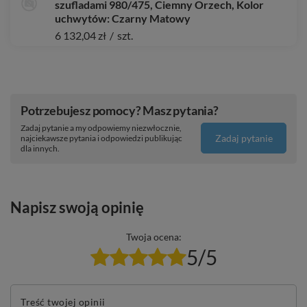
szufladami 980/475, Ciemny Orzech, Kolor
uchwytów: Czarny Matowy
6 132,04 zł
/
szt.
Potrzebujesz pomocy? Masz pytania?
Zadaj pytanie a my odpowiemy niezwłocznie,
Zadaj pytanie
najciekawsze pytania i odpowiedzi publikując
dla innych.
Napisz swoją opinię
Twoja ocena:
5/5
Treść twojej opinii