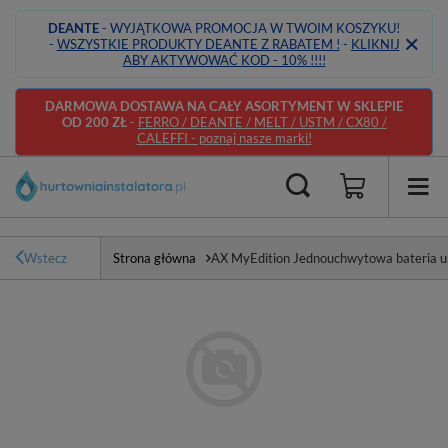
DEANTE
- WYJĄTKOWA PROMOCJA W TWOIM KOSZYKU!
-
WSZYSTKIE PRODUKTY DEANTE Z RABATEM !
-
KLIKNIJ
ABY AKTYWOWAĆ KOD - 10% !!!!
DARMOWA DOSTAWA NA CAŁY ASORTYMENT W SKLEPIE
OD 200 ZŁ
-
FERRO / DEANTE / MELT / USTM / CX80 /
CALEFFI - poznaj nasze marki!
Wstecz
Strona główna
AX MyEdition Jednouchwytowa bateria 