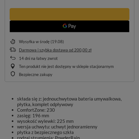
Wysyłka
w środę (19.08)
Darmowa i szybka dostawa
od
200,00 zł
14
dni na łatwy zwrot
Ten produkt nie jest dostępny w sklepie stacjonarnym
Bezpieczne zakupy
składa się z: jednouchwytowa bateria umywalkowa,
płytka, komplet odpływowy
ComfortZone: 230
zasięg: 196 mm
wysokość wylewki: 225 mm
wersja uchwytu: uchwyt jednoramienny
płytka z bezpiecznego szkła
rodzaj strumienia: PowderRain