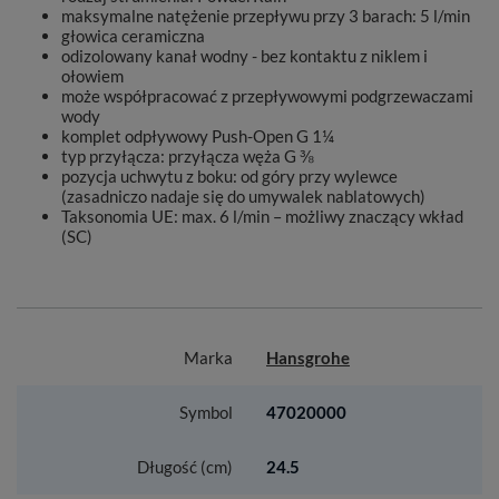
maksymalne natężenie przepływu przy 3 barach: 5 l/min
głowica ceramiczna
odizolowany kanał wodny - bez kontaktu z niklem i
ołowiem
może współpracować z przepływowymi podgrzewaczami
wody
komplet odpływowy Push-Open G 1¼
typ przyłącza: przyłącza węża G ⅜
pozycja uchwytu z boku: od góry przy wylewce
(zasadniczo nadaje się do umywalek nablatowych)
Taksonomia UE: max. 6 l/min – możliwy znaczący wkład
(SC)
Marka
Hansgrohe
Symbol
47020000
Długość (cm)
24.5