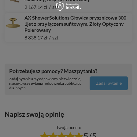
2 167,14 zł
/
szt.
AX ShowerSolutions Głowica prysznicowa 300
1jet z przyłączem sufitowym, Złoty Optyczny
Polerowany
8 838,17 zł
/
szt.
Potrzebujesz pomocy? Masz pytania?
Zadaj pytanie a my odpowiemy niezwłocznie,
Zadaj pytanie
najciekawsze pytania i odpowiedzi publikując
dla innych.
Napisz swoją opinię
Twoja ocena:
5/5