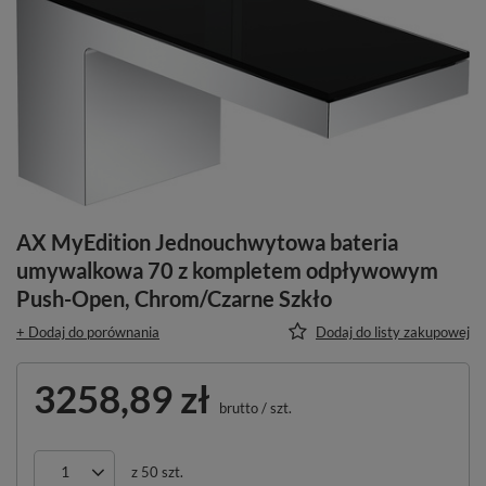
AX MyEdition Jednouchwytowa bateria
umywalkowa 70 z kompletem odpływowym
Push-Open, Chrom/Czarne Szkło
+ Dodaj do porównania
Dodaj do listy zakupowej
3258,89 zł
brutto
/
szt.
z
50
szt.