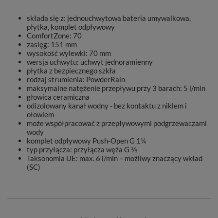
składa się z: jednouchwytowa bateria umywalkowa,
płytka, komplet odpływowy
ComfortZone: 70
zasięg: 151 mm
wysokość wylewki: 70 mm
wersja uchwytu: uchwyt jednoramienny
płytka z bezpiecznego szkła
rodzaj strumienia: PowderRain
maksymalne natężenie przepływu przy 3 barach: 5 l/min
głowica ceramiczna
odizolowany kanał wodny - bez kontaktu z niklem i
ołowiem
może współpracować z przepływowymi podgrzewaczami
wody
komplet odpływowy Push-Open G 1¼
typ przyłącza: przyłącza węża G ⅜
Taksonomia UE: max. 6 l/min – możliwy znaczący wkład
(SC)