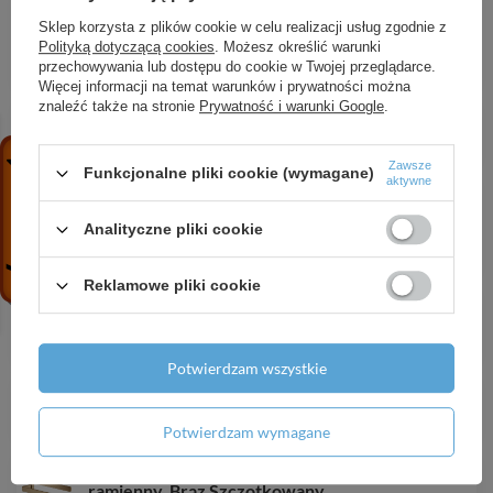
HG Xanuia Q Umywalka wisząca Compact
550/370 bez otworu na baterię, bez przelewu,
Sklep korzysta z plików cookie w celu realizacji usług zgodnie z
Polityką dotyczącą cookies
. Możesz określić warunki
Biały
przechowywania lub dostępu do cookie w Twojej przeglądarce.
610,45 zł
/
szt.
Więcej informacji na temat warunków i prywatności można
znaleźć także na stronie
Prywatność i warunki Google
.
HG Redukcje do iBox universal (3szt.)
54,24 zł
/
szt.
Zawsze
Funkcjonalne pliki cookie (wymagane)
aktywne
AX ShowerSphere Głowica prysznicowa 250/160
1jet z przyłączem sufitowym, Złoty Optyczny
Analityczne pliki cookie
Polerowany
5 182,36 zł
/
szt.
Reklamowe pliki cookie
HG Raindance Select S Główka prysznicowa 120
3jet, Biały Matowy
656,08 zł
/
szt.
Potwierdzam wszystkie
HG Filtr Sport z mineralizacją
879,08 zł
/
szt.
Potwierdzam wymagane
AX Universal Softsquare Wieszak na ręczniki, 2-
ramienny, Brąz Szczotkowany