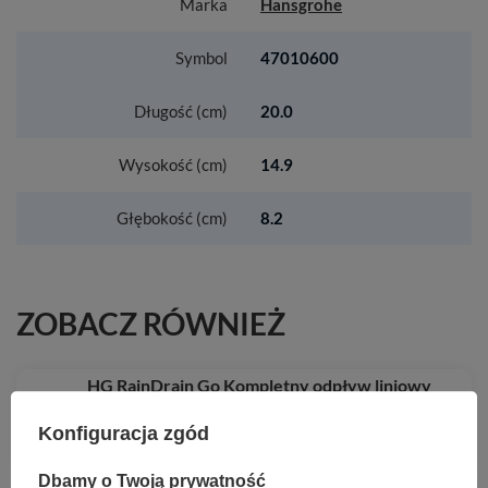
Marka
Hansgrohe
Symbol
47010600
Długość (cm)
20.0
Wysokość (cm)
14.9
Głębokość (cm)
8.2
ZOBACZ RÓWNIEŻ
HG RainDrain Go Kompletny odpływ liniowy
1200, ruszt ozdobny/do wyłożenia płytkami,
standardowy/niski, Stal Szlachetna Szczotkowana
Konfiguracja zgód
1 381,91 zł
/
szt.
Dbamy o Twoją prywatność