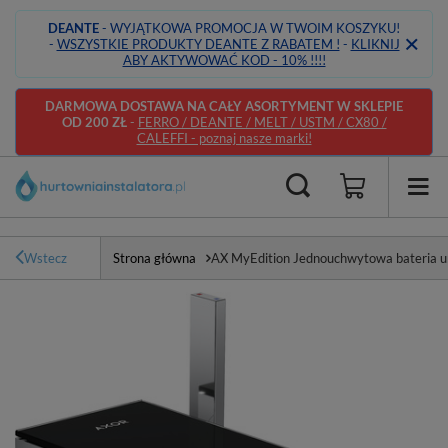
DEANTE
- WYJĄTKOWA PROMOCJA W TWOIM KOSZYKU!
-
WSZYSTKIE PRODUKTY DEANTE Z RABATEM !
-
KLIKNIJ
ABY AKTYWOWAĆ KOD - 10% !!!!
DARMOWA DOSTAWA NA CAŁY ASORTYMENT W SKLEPIE
OD 200 ZŁ
-
FERRO / DEANTE / MELT / USTM / CX80 /
CALEFFI - poznaj nasze marki!
Wstecz
Strona główna
AX MyEdition Jednouchwytowa bateria