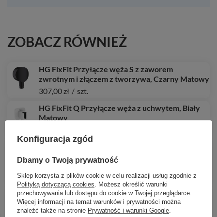
ZOBACZ RÓWNIEŻ
HG FixFit Przyłącze węża S z zaworem
zwrotnym i złączem z tworzywa, Czarny Matowy
307,00 zł
/
szt.
HG FixFit Q Przyłącze węża z uchwytem, Biały
Matowy
688,80 zł
/
szt.
Konfiguracja zgód
HG Pulsify Select S Punktowy zestaw
prysznicowy 105 3jet Relaxation EcoSmart z
Dbamy o Twoją prywatność
wężem 125 cm, Biały Matowy
Sklep korzysta z plików cookie w celu realizacji usług zgodnie z
400,37 zł
/
szt.
Polityką dotyczącą cookies
. Możesz określić warunki
przechowywania lub dostępu do cookie w Twojej przeglądarce.
HG AddStoris S Wieszak na ręcznik kąpielowy,
Więcej informacji na temat warunków i prywatności można
Biały Matowy
znaleźć także na stronie
Prywatność i warunki Google
.
357,32 zł
/
szt.