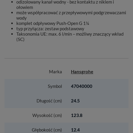
odizolowany kanał wodny - bez kontaktu z niklem i
ołowiem
może współpracować z przepływowymi podgrzewaczami
wody
komplet odpływowy Push-Open G 1¼
typ przyłącza: zestaw podstawowy
Taksonomia UE: max. 6 l/min – możliwy znaczący wkład
(SC)
Marka
Hansgrohe
Symbol
47040000
Długość (cm)
24.5
Wysokość (cm)
123.8
Głębokość (cm)
12.4