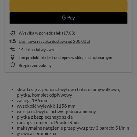
Wysyłka
w poniedziałek (17.08)
Darmowa i szybka dostawa
od
200,00 zł
14
dni na łatwy zwrot
Ten produkt nie jest dostępny w sklepie stacjonarnym
Bezpieczne zakupy
składa się z: jednouchwytowa bateria umywalkowa,
płytka, komplet odpływowy
zasięg: 196 mm
wysokość wylewki: 1158 mm
wersja uchwytu: uchwyt jednoramienny
płytka z bezpiecznego szkła
rodzaj strumienia: PowderRain
maksymalne natężenie przepływu przy 3 barach: 5 l/min
głowica ceramiczna