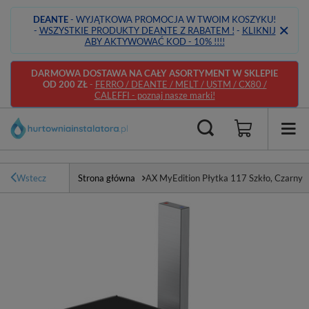
DEANTE
- WYJĄTKOWA PROMOCJA W TWOIM KOSZYKU!
-
WSZYSTKIE PRODUKTY DEANTE Z RABATEM !
-
KLIKNIJ
ABY AKTYWOWAĆ KOD - 10% !!!!
DARMOWA DOSTAWA NA CAŁY ASORTYMENT W SKLEPIE
OD 200 ZŁ
-
FERRO / DEANTE / MELT / USTM / CX80 /
CALEFFI - poznaj nasze marki!
Wstecz
Strona główna
AX MyEdition Płytka 117 Szkło, Czarny