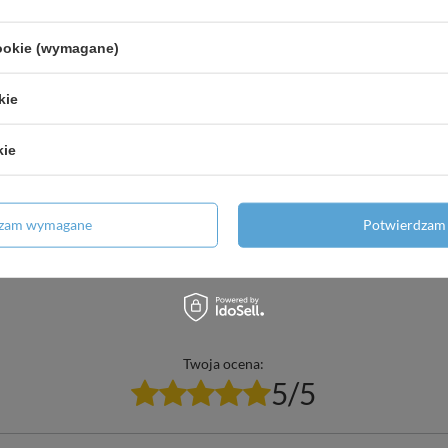
cookie (wymagane)
 Matowy
kie
kie
Potrzebujesz pomocy? Masz pytania?
Zadaj p
dzam wymagane
Potwierdzam 
znie, najciekawsze pytania i odpowiedzi publikując dla innych.
Twoja ocena:
5/5