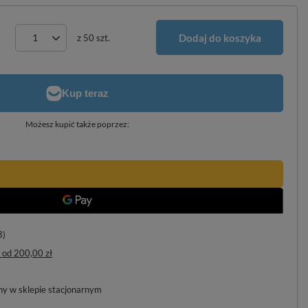
Dodaj do koszyka
z
50
szt.
Możesz kupić także poprzez:
8)
od
200,00 zł
pny w sklepie stacjonarnym