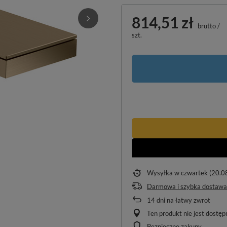
814,51 zł
brutto
/
szt.
Wysyłka
w czwartek (20.0
Darmowa i szybka dostawa
14
dni na łatwy zwrot
Ten produkt nie jest dostę
Bezpieczne zakupy