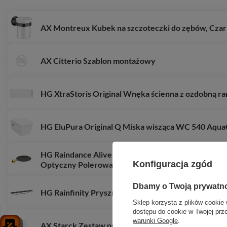
AX Montreux Kubek na szczoteczki do zębów, Cz
AX Citterio Szablon montażowy
HG XtraStoris Original Wnęka ścienna z ozdobną r
HG EluPura Original Q Miska wisząca WC 540 AquaC
HG Raindance Alive S Głowica prysznicowa 300 2je
Konfiguracja zgód
Optyczny Polerowany
Dbamy o Twoją prywatn
HG Rainfinity Prysznic na ramiona 500 1jet z półką
Sklep korzysta z plików cookie 
dostępu do cookie w Twojej prz
warunki Google
.
AX Starck Zestaw przedłużający 28 mm do kolumny