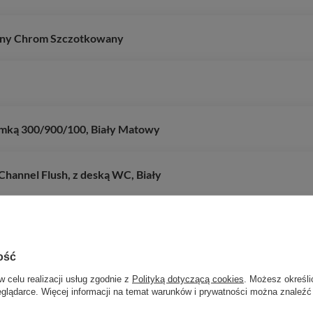
arny Chrom Szczotkowany
amką 300/900/100, Biały Matowy
hannel Flush, z deską WC, Biały
t z ramieniem prysznicowym, Złoty
ość
, Biały Matowy
w celu realizacji usług zgodnie z
Polityką dotyczącą cookies
. Możesz określi
eglądarce. Więcej informacji na temat warunków i prywatności można znaleźć
 prysznicowej