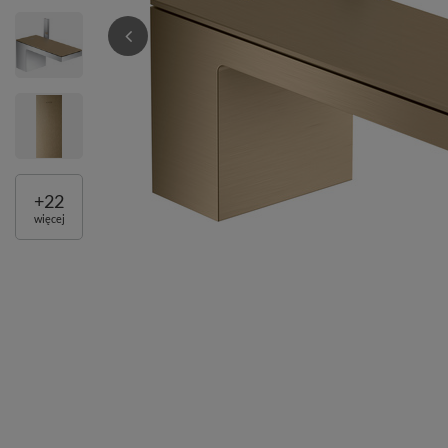
+
22
więcej