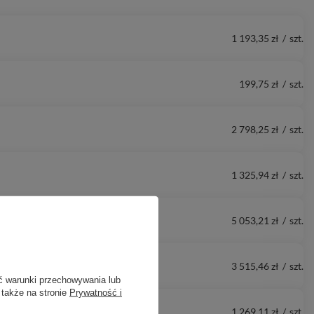
1 193,35 zł
/
szt.
199,75 zł
/
szt.
2 798,25 zł
/
szt.
1 325,94 zł
/
szt.
5 053,21 zł
/
szt.
3 515,46 zł
/
szt.
ć warunki przechowywania lub
 także na stronie
Prywatność i
1 269,11 zł
/
szt.