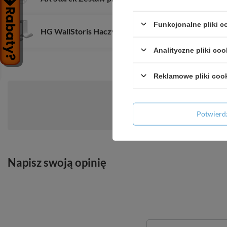
Funkcjonalne pliki 
HG WallStoris Haczyki na ręcznik, szerokie, Biały
Analityczne pliki coo
Reklamowe pliki coo
Potwier
Zadaj pytanie a my odpowiemy niezwłoc
Napisz swoją opinię