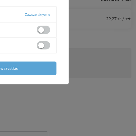
Zawsze aktywne
29,27 zł
/
szt.
ytanie
wszystkie