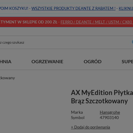
OIM KOSZYKU! -
WSZYSTKIE PRODUKTY DEANTE Z RABATEM !
-
KLIKNI
YMENT W SKLEPIE OD 200 ZŁ
-
FERRO / DEANTE / MELT / USTM / CX80 / 
HNIA
OGRZEWANIE
OGRÓD
SUP
otkowany
AX MyEdition Płytka
Brąz Szczotkowany
Marka
Hansgrohe
Symbol
47903140
+ Dodaj do porównania