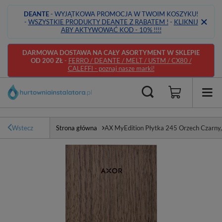
DEANTE
- WYJĄTKOWA PROMOCJA W TWOIM KOSZYKU!
-
WSZYSTKIE PRODUKTY DEANTE Z RABATEM !
-
KLIKNIJ
ABY AKTYWOWAĆ KOD - 10% !!!!
DARMOWA DOSTAWA NA CAŁY ASORTYMENT W SKLEPIE
OD 200 ZŁ
-
FERRO / DEANTE / MELT / USTM / CX80 /
CALEFFI - poznaj nasze marki!
Wstecz
Strona główna
AX MyEdition Płytka 245 Orzech Czarny