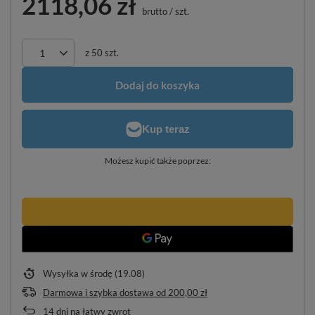
2118,06 zł
brutto
/
szt.
z
50
szt.
Dodaj do koszyka
Możesz kupić także poprzez:
Wysyłka
w środę (19.08)
Darmowa i szybka dostawa
od
200,00 zł
14
dni na łatwy zwrot