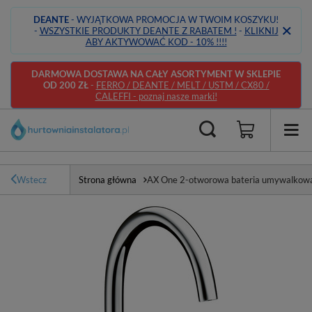
DEANTE
- WYJĄTKOWA PROMOCJA W TWOIM KOSZYKU!
-
WSZYSTKIE PRODUKTY DEANTE Z RABATEM !
-
KLIKNIJ
ABY AKTYWOWAĆ KOD - 10% !!!!
DARMOWA DOSTAWA NA CAŁY ASORTYMENT W SKLEPIE
OD 200 ZŁ
-
FERRO / DEANTE / MELT / USTM / CX80 /
CALEFFI - poznaj nasze marki!
Wstecz
Strona główna
AX One 2-otworowa bateria umywalkow