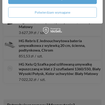
Element, Biały Matowy
6 175,95 zł
/
szt.
Potwierdzam wymagane
AX ShowerSelect ID Bateria termostatyczna
HighFlow, softsquare, podtynkowa, Czarny
Matowy
3 627,39 zł
/
szt.
HG Rebris E Jednouchwytowa bateria
umywalkowa z wylewką 20 cm, ścienna,
podtynkowa, Chrom
851,53 zł
/
szt.
HG Xelu Q Szafka pod szlifowaną umywalkę
wpuszczaną w blat z 2 szufladami 1360/550, Biały
Wysoki Połysk, Kolor uchwytów: Biały Matowy
7 022,32 zł
/
szt.