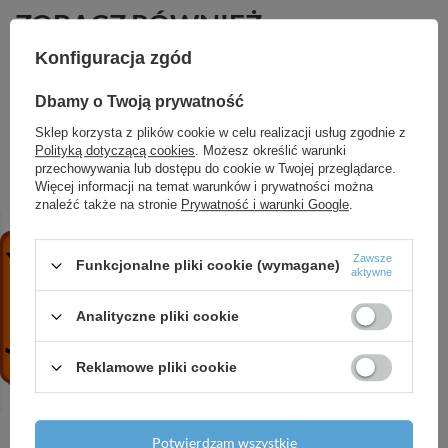
ZOBACZ RÓWNIEŻ
Konfiguracja zgód
HG Vernis Shape Jednouchwytowa bateria
wannowa, podtynkowa, Czarny Matowy
Dbamy o Twoją prywatność
265,19 zł
/
szt.
Sklep korzysta z plików cookie w celu realizacji usług zgodnie z
Polityką dotyczącą cookies
. Możesz określić warunki
AX Universal Rectangular Mydelniczka, Nikiel
przechowywania lub dostępu do cookie w Twojej przeglądarce.
Szczotkowany
Więcej informacji na temat warunków i prywatności można
1 305,28 zł
/
szt.
znaleźć także na stronie
Prywatność i warunki Google
.
HG Zesis M33 Jednouchwytowa bateria
kuchenna 160, wyciągana wylewka, 2jet, sBox
Zawsze
Funkcjonalne pliki cookie (wymagane)
aktywne
lite, Czarny Matowy
1 770,22 zł
/
szt.
Analityczne pliki cookie
HG Focus Jednouchwytowa bateria umywalkowa
70 z kompletem odpływowym z cięgłem, Chrom
Reklamowe pliki cookie
534,68 zł
/
szt.
HG Raindance Alive S Puro Komplet prysznicowy
300 1jet EcoSmart+ z termostatem Ecostat
Potwierdzam wszystkie