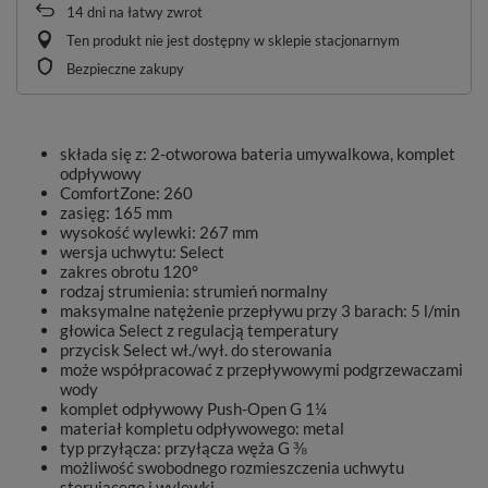
14
dni na łatwy zwrot
Ten produkt nie jest dostępny w sklepie stacjonarnym
Bezpieczne zakupy
składa się z: 2-otworowa bateria umywalkowa, komplet
odpływowy
ComfortZone: 260
zasięg: 165 mm
wysokość wylewki: 267 mm
wersja uchwytu: Select
zakres obrotu 120°
rodzaj strumienia: strumień normalny
maksymalne natężenie przepływu przy 3 barach: 5 l/min
głowica Select z regulacją temperatury
przycisk Select wł./wył. do sterowania
może współpracować z przepływowymi podgrzewaczami
wody
komplet odpływowy Push-Open G 1¼
materiał kompletu odpływowego: metal
typ przyłącza: przyłącza węża G ⅜
możliwość swobodnego rozmieszczenia uchwytu
sterującego i wylewki