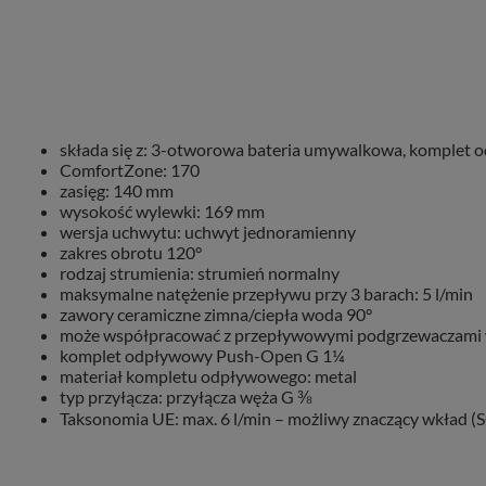
składa się z: 3-otworowa bateria umywalkowa, komplet
ComfortZone: 170
zasięg: 140 mm
wysokość wylewki: 169 mm
wersja uchwytu: uchwyt jednoramienny
zakres obrotu 120°
rodzaj strumienia: strumień normalny
maksymalne natężenie przepływu przy 3 barach: 5 l/min
zawory ceramiczne zimna/ciepła woda 90°
może współpracować z przepływowymi podgrzewaczami
komplet odpływowy Push-Open G 1¼
materiał kompletu odpływowego: metal
typ przyłącza: przyłącza węża G ⅜
Taksonomia UE: max. 6 l/min – możliwy znaczący wkład (