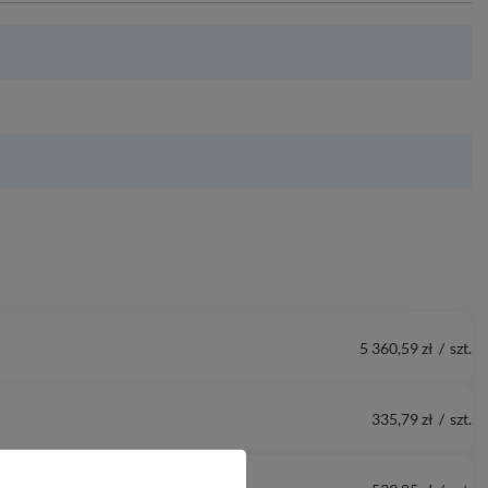
5 360,59 zł
/
szt.
335,79 zł
/
szt.