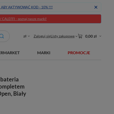
J ABY AKTYWOWAĆ KOD - 10% !!!!
CALEFFI - poznaj nasze marki!
zł
Zaloguj się
Listy zakupowe
0,00 zł
ERMARKET
MARKI
PROMOCJE
bateria
kompletem
en, Biały