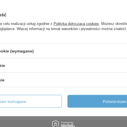
dwójny, Złoty Optyczny Polerowany
ość
lki nablatowe z otworem na baterię,
w celu realizacji usług zgodnie z
Polityką dotyczącą cookies
. Możesz określi
eglądarce. Więcej informacji na temat warunków i prywatności można znaleźć
fladami 1180/550, Ciemny Orzech,
cookie (wymagane)
y, Chrom
kie
wa 110 EcoSmart+ z kompletem
kie
120/120 z kanałem wodnym,
dzam wymagane
Potwierdzam 