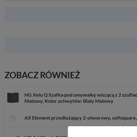
ZOBACZ RÓWNIEŻ
HG Xelu Q Szafka pod umywalkę wiszącą z 2 szufla
Matowy, Kolor uchwytów: Biały Matowy
AX Element przedłużający 2-otworowy, softsquare