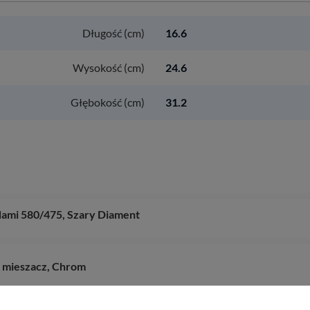
Długość (cm)
16.6
Wysokość (cm)
24.6
Głębokość (cm)
31.2
dami 580/475, Szary Diament
, mieszacz, Chrom