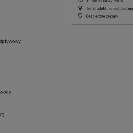
14
dni na łatwy zwrot
Ten produkt nie jest dostę
Bezpieczne zakupy
 odpływowy
 wody
SC)