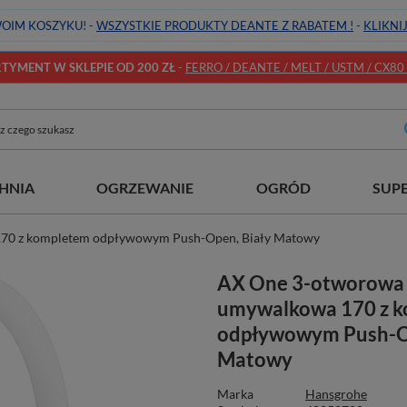
OIM KOSZYKU! -
WSZYSTKIE PRODUKTY DEANTE Z RABATEM !
-
KLIKNI
YMENT W SKLEPIE OD 200 ZŁ
-
FERRO / DEANTE / MELT / USTM / CX80 / 
HNIA
OGRZEWANIE
OGRÓD
SUP
170 z kompletem odpływowym Push-Open, Biały Matowy
AX One 3-otworowa 
umywalkowa 170 z 
odpływowym Push-Op
Matowy
Marka
Hansgrohe