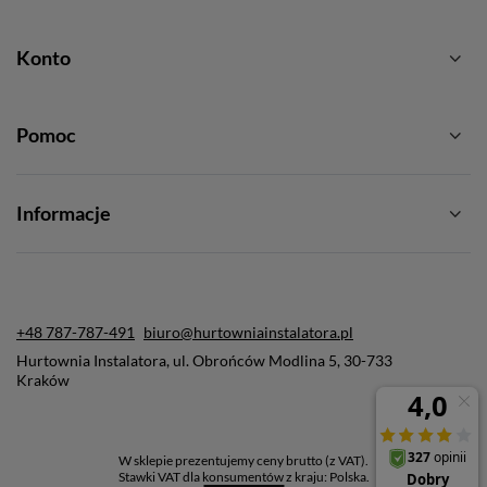
Konto
Pomoc
Informacje
+48 787-787-491
biuro@hurtowniainstalatora.pl
Hurtownia Instalatora
,
ul. Obrońców Modlina 5
,
30-733
Kraków
W sklepie prezentujemy ceny brutto (z VAT).
Stawki VAT dla konsumentów z kraju:
Polska
.