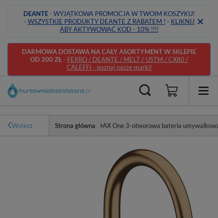
DEANTE
- WYJĄTKOWA PROMOCJA W TWOIM KOSZYKU!
-
WSZYSTKIE PRODUKTY DEANTE Z RABATEM !
-
KLIKNIJ
ABY AKTYWOWAĆ KOD - 10% !!!!
DARMOWA DOSTAWA NA CAŁY ASORTYMENT W SKLEPIE
OD 200 ZŁ
-
FERRO / DEANTE / MELT / USTM / CX80 /
CALEFFI - poznaj nasze marki!
Wstecz
Strona główna
AX One 3-otworowa bateria umywalkowa