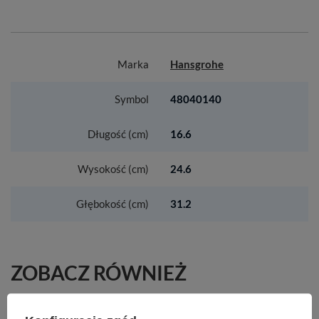
Marka
Hansgrohe
Symbol
48040140
Długość (cm)
16.6
Wysokość (cm)
24.6
Głębokość (cm)
31.2
ZOBACZ RÓWNIEŻ
HG Crometta Główka prysznicowa 100 1jet