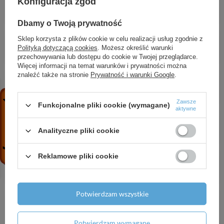
Konfiguracja zgód
EcoSmart+, Biały/Chrom
101,60 zł
/
szt.
Dbamy o Twoją prywatność
HG Raindance Select S Główka prysznicowa 120
Sklep korzysta z plików cookie w celu realizacji usług zgodnie z
3 jet PowderRain, Złoty Optyczny Polerowany
Polityką dotyczącą cookies
. Możesz określić warunki
przechowywania lub dostępu do cookie w Twojej przeglądarce.
662,11 zł
/
szt.
Więcej informacji na temat warunków i prywatności można
AX ShowerSolutions Główka prysznicowa 130
znaleźć także na stronie
Prywatność i warunki Google
.
3jet EcoSmart+, Czarny Chrom Szczotkowany
842,06 zł
/
szt.
Zawsze
Funkcjonalne pliki cookie (wymagane)
aktywne
HG Croma Select S Główka prysznicowa 110
Multi EcoSmart, Biały/Chrom
Analityczne pliki cookie
312,54 zł
/
szt.
HG Xarita Lite S Lustro oświetleniem LED 900/30,
Reklamowe pliki cookie
czujnik IR, Biały Matowy
3 644,61 zł
/
szt.
Potwierdzam wszystkie
HG Tecturis E Jednouchwytowa bateria
umywalkowa 240 Fine CoolStart Ecosmart+ do
umywalek nablatowych z kompletem
Potwierdzam wymagane