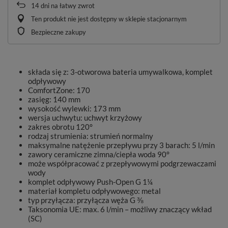
14
dni na łatwy zwrot
Ten produkt nie jest dostępny w sklepie stacjonarnym
Bezpieczne zakupy
składa się z: 3-otworowa bateria umywalkowa, komplet
odpływowy
ComfortZone: 170
zasięg: 140 mm
wysokość wylewki: 173 mm
wersja uchwytu: uchwyt krzyżowy
zakres obrotu 120°
rodzaj strumienia: strumień normalny
maksymalne natężenie przepływu przy 3 barach: 5 l/min
zawory ceramiczne zimna/ciepła woda 90°
może współpracować z przepływowymi podgrzewaczami
wody
komplet odpływowy Push-Open G 1¼
materiał kompletu odpływowego: metal
typ przyłącza: przyłącza węża G ⅜
Taksonomia UE: max. 6 l/min – możliwy znaczący wkład
(SC)