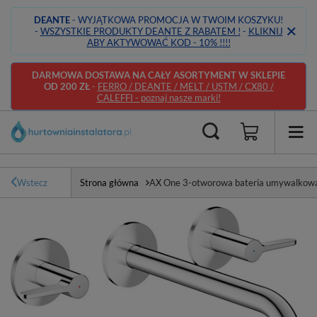
DEANTE
- WYJĄTKOWA PROMOCJA W TWOIM KOSZYKU!
-
WSZYSTKIE PRODUKTY DEANTE Z RABATEM !
-
KLIKNIJ
ABY AKTYWOWAĆ KOD - 10% !!!!
DARMOWA DOSTAWA NA CAŁY ASORTYMENT W SKLEPIE
OD 200 ZŁ
-
FERRO / DEANTE / MELT / USTM / CX80 /
CALEFFI - poznaj nasze marki!
Wstecz
Strona główna
AX One 3-otworowa bateria umywalkowa