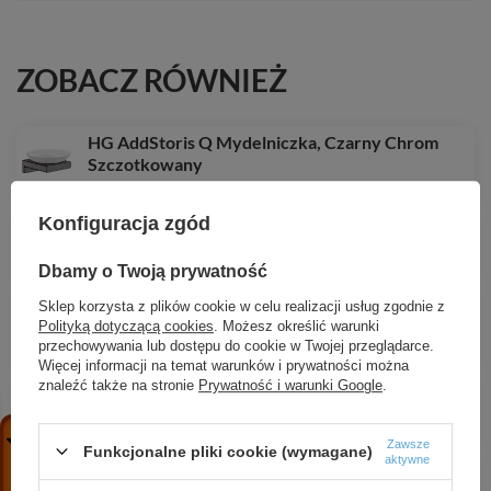
ZOBACZ RÓWNIEŻ
HG AddStoris Q Mydelniczka, Czarny Chrom
Szczotkowany
248,83 zł
/
szt.
Konfiguracja zgód
HG Symbol strumień Whirl, Biały
123,12 zł
/
szt.
Dbamy o Twoją prywatność
HG EluPura Original S Miska wisząca WC 540
Sklep korzysta z plików cookie w celu realizacji usług zgodnie z
Polityką dotyczącą cookies
. Możesz określić warunki
AquaChannel Flush, z deską WC, Biały
przechowywania lub dostępu do cookie w Twojej przeglądarce.
1 156,32 zł
/
szt.
Więcej informacji na temat warunków i prywatności można
znaleźć także na stronie
Prywatność i warunki Google
.
HG Symbol strumień Rain duży, Chrom Satynowy
32,72 zł
/
szt.
Zawsze
Funkcjonalne pliki cookie (wymagane)
aktywne
HG Tecturis S Jednouchwytowa bateria