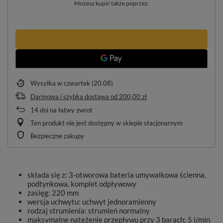
Możesz kupić także poprzez:
Wysyłka
w czwartek (20.08)
Darmowa i szybka dostawa
od
200,00 zł
14
dni na łatwy zwrot
Ten produkt nie jest dostępny w sklepie stacjonarnym
Bezpieczne zakupy
składa się z: 3-otworowa bateria umywalkowa ścienna,
podtynkowa, komplet odpływowy
zasięg: 220 mm
wersja uchwytu: uchwyt jednoramienny
rodzaj strumienia: strumień normalny
maksymalne natężenie przepływu przy 3 barach: 5 l/min