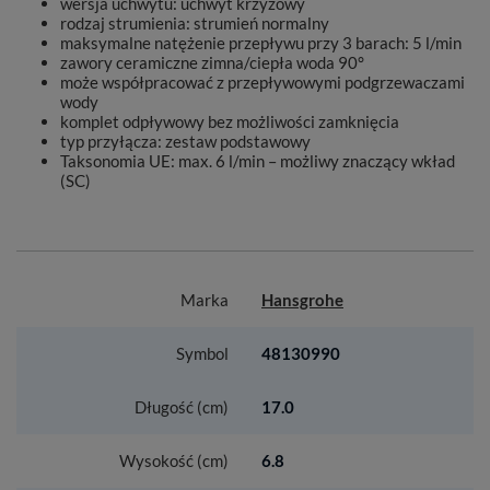
wersja uchwytu: uchwyt krzyżowy
rodzaj strumienia: strumień normalny
maksymalne natężenie przepływu przy 3 barach: 5 l/min
zawory ceramiczne zimna/ciepła woda 90°
może współpracować z przepływowymi podgrzewaczami
wody
komplet odpływowy bez możliwości zamknięcia
typ przyłącza: zestaw podstawowy
Taksonomia UE: max. 6 l/min – możliwy znaczący wkład
(SC)
Marka
Hansgrohe
Symbol
48130990
Długość (cm)
17.0
Wysokość (cm)
6.8