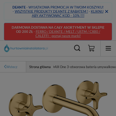
DEANTE
- WYJĄTKOWA PROMOCJA W TWOIM KOSZYKU!
-
WSZYSTKIE PRODUKTY DEANTE Z RABATEM !
-
KLIKNIJ
ABY AKTYWOWAĆ KOD - 10% !!!!
DARMOWA DOSTAWA NA CAŁY ASORTYMENT W SKLEPIE
OD 200 ZŁ
-
FERRO / DEANTE / MELT / USTM / CX80 /
CALEFFI - poznaj nasze marki!
Wstecz
Strona główna
AX One 3-otworowa bateria umywalkowa 