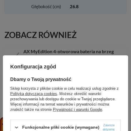
Głębokość (cm)
26.8
ZOBACZ RÓWNIEŻ
AX MyEdition 4-otworowa bateria na brzeg
wanny, Chrom/Czarne Szkło
7 604,35 zł
/
szt.
Konfiguracja zgód
AX Universal Rectangular Uchwyt drzwi
Dbamy o Twoją prywatność
prysznicowych, Czarny Matowy
1 713,39 zł
/
szt.
Sklep korzysta z plików cookie w celu realizacji usług zgodnie z
Polityką dotyczącą cookies
. Możesz określić warunki
HG WallStoris Suwak z przyciskiem, Czarny
przechowywania lub dostępu do cookie w Twojej przeglądarce.
Matowy
Więcej informacji na temat warunków i prywatności można
znaleźć także na stronie
Prywatność i warunki Google
.
101,60 zł
/
szt.
HG Xanuia Q Umywalka wisząca Compact
Zawsze
650/390 bez otworu na baterię, z przelewem,
Funkcjonalne pliki cookie (wymagane)
aktywne