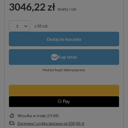
3046,22 zł
brutto
/
szt.
z
50
szt.
Dodaj do koszyka
Możesz kupić także poprzez:
Wysyłka
w środę (19.08)
Darmowa i szybka dostawa
od
200,00 zł