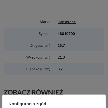
Marka
Hansgrohe
Symbol
48010700
Długość (cm)
15.7
Wysokość (cm)
21.0
Głębokość (cm)
8.2
ZOBACZ RÓWNIEŻ
Konfiguracja zgód
HG Xelu Q Blat 1360/550 z wycięciem po prawej