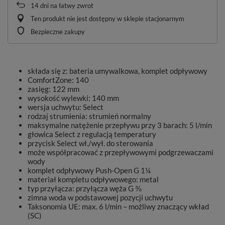
14
dni na łatwy zwrot
Ten produkt nie jest dostępny w sklepie stacjonarnym
Bezpieczne zakupy
składa się z: bateria umywalkowa, komplet odpływowy
ComfortZone: 140
zasięg: 122 mm
wysokość wylewki: 140 mm
wersja uchwytu: Select
rodzaj strumienia: strumień normalny
maksymalne natężenie przepływu przy 3 barach: 5 l/min
głowica Select z regulacją temperatury
przycisk Select wł./wył. do sterowania
może współpracować z przepływowymi podgrzewaczami
wody
komplet odpływowy Push-Open G 1¼
materiał kompletu odpływowego: metal
typ przyłącza: przyłącza węża G ⅜
zimna woda w podstawowej pozycji uchwytu
Taksonomia UE: max. 6 l/min – możliwy znaczący wkład
(SC)