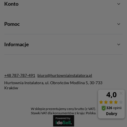
Konto
Pomoc
Informacje
+48 787-787-491
biuro@hurtowniainstalatora.pl
Hurtownia Instalatora
,
ul. Obrońców Modlina 5
,
30-733
Kraków
W sklepie prezentujemy ceny brutto (z VAT).
Stawki VAT dla konsumentów z kraju:
Polska
.