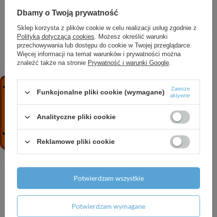
stronie pod umywalkę wpuszczaną, szlifowaną
Dbamy o Twoją prywatność
500/480, Naturalny Dąb
2 455,57 zł
/
szt.
Sklep korzysta z plików cookie w celu realizacji usług zgodnie z
Polityką dotyczącą cookies
. Możesz określić warunki
AX MyEdition Płytka 117 metal, Czarny Chrom
przechowywania lub dostępu do cookie w Twojej przeglądarce.
Szczotkowany
Więcej informacji na temat warunków i prywatności można
znaleźć także na stronie
Prywatność i warunki Google
.
814,51 zł
/
szt.
HG Element przedłużający 15 cm, Czarny
Zawsze
Matowy
Funkcjonalne pliki cookie (wymagane)
aktywne
337,51 zł
/
szt.
Analityczne pliki cookie
HG EluPura Q Miska wisząca WC 540,
bezkołnierzowa AquaFall Flush, SmartClean, z
deską WC, SoftClose, QuickRelease, Biały
Reklamowe pliki cookie
2 564,06 zł
/
szt.
AX Kołnierz uszczelniający do zestawu
Potwierdzam wszystkie
podstawowego baterii wolnostojących
625,09 zł
/
szt.
Potwierdzam wymagane
HG Xilesa E Szafka pod szlifowaną umywalkę