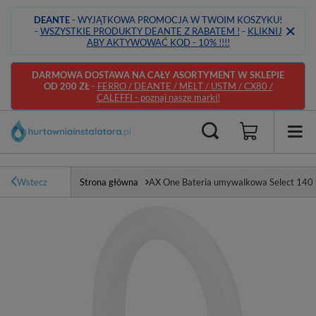
DEANTE
- WYJĄTKOWA PROMOCJA W TWOIM KOSZYKU!
-
WSZYSTKIE PRODUKTY DEANTE Z RABATEM !
-
KLIKNIJ
ABY AKTYWOWAĆ KOD - 10% !!!!
DARMOWA DOSTAWA NA CAŁY ASORTYMENT W SKLEPIE
OD 200 ZŁ
-
FERRO / DEANTE / MELT / USTM / CX80 /
CALEFFI - poznaj nasze marki!
Wstecz
Strona główna
AX One Bateria umywalkowa Select 140