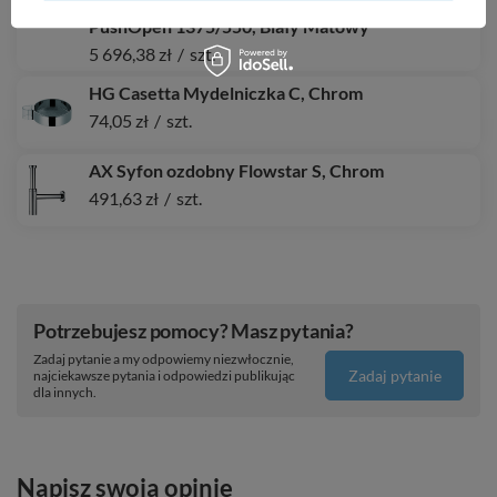
wpuszczaną w blat/nablatową z 4 szufladami
PushOpen 1375/550, Biały Matowy
5 696,38 zł
/
szt.
HG Casetta Mydelniczka C, Chrom
74,05 zł
/
szt.
AX Syfon ozdobny Flowstar S, Chrom
491,63 zł
/
szt.
Potrzebujesz pomocy? Masz pytania?
Zadaj pytanie a my odpowiemy niezwłocznie,
Zadaj pytanie
najciekawsze pytania i odpowiedzi publikując
dla innych.
Napisz swoją opinię