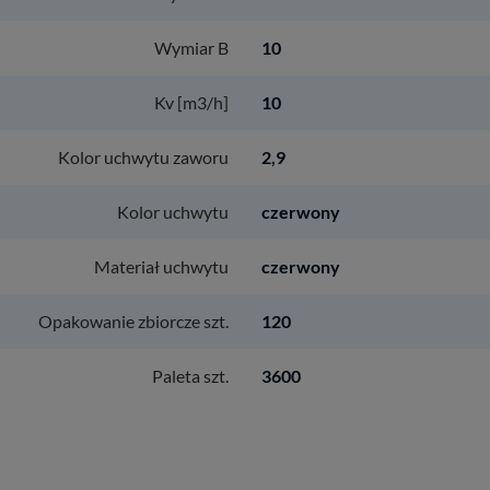
Wymiar B
10
Kv [m3/h]
10
Kolor uchwytu zaworu
2,9
Kolor uchwytu
czerwony
Materiał uchwytu
czerwony
Opakowanie zbiorcze szt.
120
Paleta szt.
3600