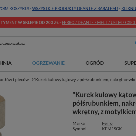
OIM KOSZYKU! -
WSZYSTKIE PRODUKTY DEANTE Z RABATEM !
-
KLIKNI
YMENT W SKLEPIE OD 200 ZŁ
-
FERRO / DEANTE / MELT / USTM / CX80 / 
HNIA
OGRZEWANIE
OGRÓD
SUP
kotłów i pieców
"Kurek kulowy kątowy z półśrubunkiem, nakrętno-wkrę
"Kurek kulowy kątow
półśrubunkiem, nakr
wkrętny, z motylkiem
Marka
Ferro
Symbol
KFM1SGK