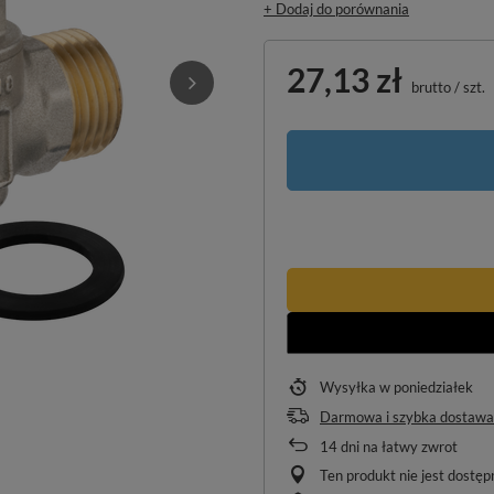
+ Dodaj do porównania
27,13 zł
brutto
/
szt.
Wysyłka
w poniedziałek
Darmowa i szybka dostawa
14
dni na łatwy zwrot
Ten produkt nie jest dostę