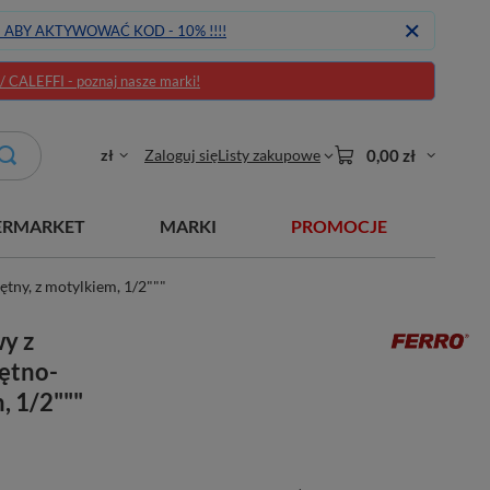
J ABY AKTYWOWAĆ KOD - 10% !!!!
CALEFFI - poznaj nasze marki!
zł
Zaloguj się
Listy zakupowe
0,00 zł
ERMARKET
MARKI
PROMOCJE
tny, z motylkiem, 1/2"""
y z
ętno-
, 1/2"""