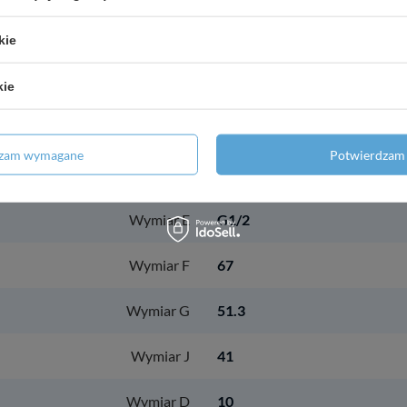
Rodzaj przyłączenia
aluminium
kie
Rodzaj uchwytu
z półśrubunkiem
kie
Rozeta w zestawie
motylek
dzam wymagane
Potwierdzam 
Sprężyna
zawieszka
Wymiar E
G1/2
Wymiar F
67
Wymiar G
51.3
Wymiar J
41
Wymiar D
10