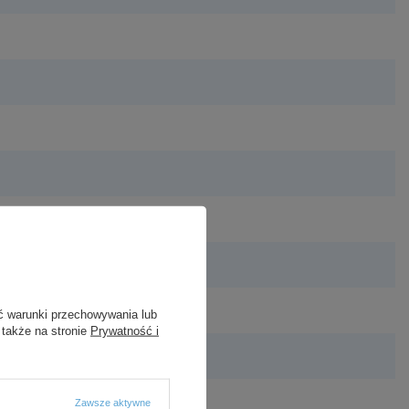
ć warunki przechowywania lub
 także na stronie
Prywatność i
Zawsze aktywne