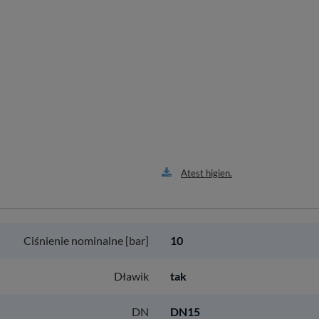
Atest higien.
Ciśnienie nominalne [bar]
10
Dławik
tak
DN
DN15