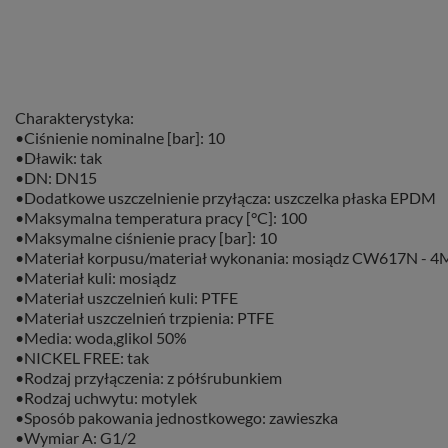
Charakterystyka:
•Ciśnienie nominalne [bar]: 10
•Dławik: tak
•DN: DN15
•Dodatkowe uszczelnienie przyłącza: uszczelka płaska EPDM
•Maksymalna temperatura pracy [°C]: 100
•Maksymalne ciśnienie pracy [bar]: 10
•Materiał korpusu/materiał wykonania: mosiądz CW617N - 4
•Materiał kuli: mosiądz
•Materiał uszczelnień kuli: PTFE
•Materiał uszczelnień trzpienia: PTFE
•Media: woda,glikol 50%
•NICKEL FREE: tak
•Rodzaj przyłączenia: z półśrubunkiem
•Rodzaj uchwytu: motylek
•Sposób pakowania jednostkowego: zawieszka
•Wymiar A: G1/2