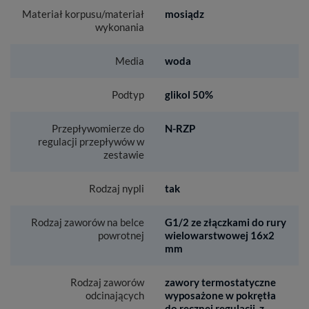
Materiał korpusu/materiał
mosiądz
wykonania
Media
woda
Podtyp
glikol 50%
Przepływomierze do
N-RZP
regulacji przepływów w
zestawie
Rodzaj nypli
tak
Rodzaj zaworów na belce
G1/2 ze złączkami do rury
powrotnej
wielowarstwowej 16x2
mm
Rodzaj zaworów
zawory termostatyczne
odcinających
wyposażone w pokrętła
do ręcznej regulacji, z