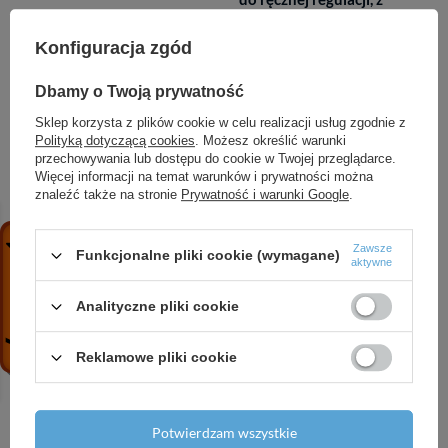
możliwością podłączenia
głowicy
Konfiguracja zgód
termoelektrycznej
M30x1,5
Dbamy o Twoją prywatność
Rodzaj zaworu
zespoły odpowietrzająco-
Sklep korzysta z plików cookie w celu realizacji usług zgodnie z
Polityką dotyczącą cookies
. Możesz określić warunki
odpowietrzającego
spustowe 1"x3/4"
przechowywania lub dostępu do cookie w Twojej przeglądarce.
Więcej informacji na temat warunków i prywatności można
Rozmiar belki
automatyczny
znaleźć także na stronie
Prywatność i warunki Google
.
Rozmiar korków
1"
Zawsze
Funkcjonalne pliki cookie (wymagane)
aktywne
Sposób pakowania
210
Analityczne pliki cookie
jednostkowego
Zakres regulacji przepływu
zawory równoważąco-
Reklamowe pliki cookie
[l/min]
pomiarowe
(przepływomierze)
Potwierdzam wszystkie