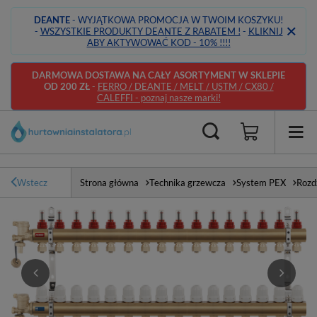
DEANTE
- WYJĄTKOWA PROMOCJA W TWOIM KOSZYKU!
-
WSZYSTKIE PRODUKTY DEANTE Z RABATEM !
-
KLIKNIJ
ABY AKTYWOWAĆ KOD - 10% !!!!
DARMOWA DOSTAWA NA CAŁY ASORTYMENT W SKLEPIE
OD 200 ZŁ
-
FERRO / DEANTE / MELT / USTM / CX80 /
CALEFFI - poznaj nasze marki!
Wstecz
Strona główna
Technika grzewcza
System PEX
Rozd