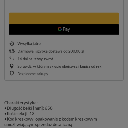
Wysyłka
jutro
Darmowa i szybka dostawa
od
200,00 zł
14
dni na łatwy zwrot
Sprawdź, w którym sklepie obejrzysz i kupisz od ręki
Bezpieczne zakupy
Charakterystyka:
•Długość belki [mm]: 650
•Ilość sekcji: 13
•Kod kreskowy: opakowanie z kodem kreskowym
umożliwiającym sprzedaż detaliczną