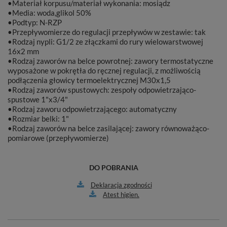
•Materiał korpusu/materiał wykonania: mosiądz
•Media: woda,glikol 50%
•Podtyp: N-RZP
•Przepływomierze do regulacji przepływów w zestawie: tak
•Rodzaj nypli: G1/2 ze złączkami do rury wielowarstwowej
16x2 mm
•Rodzaj zaworów na belce powrotnej: zawory termostatyczne
wyposażone w pokrętła do ręcznej regulacji, z możliwością
podłączenia głowicy termoelektrycznej M30x1,5
•Rodzaj zaworów spustowych: zespoły odpowietrzająco-
spustowe 1"x3/4"
•Rodzaj zaworu odpowietrzającego: automatyczny
•Rozmiar belki: 1"
•Rodzaj zaworów na belce zasilającej: zawory równoważąco-
pomiarowe (przepływomierze)
DO POBRANIA
Deklaracja zgodności
Atest higien.