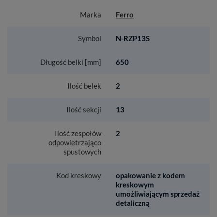
Marka
Ferro
Symbol
N-RZP13S
Długość belki [mm]
650
Ilość belek
2
Ilość sekcji
13
Ilość zespołów
2
odpowietrzająco
spustowych
Kod kreskowy
opakowanie z kodem
kreskowym
umożliwiającym sprzedaż
detaliczną