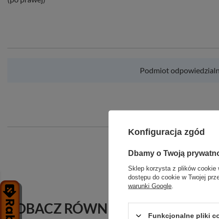
Podmiot odpowiedzialny
Konfiguracja zgód
Dbamy o Twoją prywatn
Producent gwarantuj
pośrednictw
Sklep korzysta z plików cookie 
dostępu do cookie w Twojej prz
warunki Google
.
ZOBACZ RÓWNIEŻ
Funkcjonalne pliki 