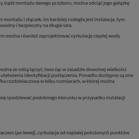
ny, bądź montażu danego przyboru, można odciąć jego gałązkę
montażu i złączek. Im bardziej rozległa jest instalacja, tym
odny i bezpieczny na długie lata.
ym można również zaprojektować cyrkulację ciepłej wody
 można ze sobą łączyć, tworząc w zasadzie dowolnej wielkości
 ułatwienia identyfikacji podłączenia. Ponadto dostępne są one
fka rozdzielaczowa w kliku rozmiarach, w której można
się spodziewać podobnego kierunku w przypadku instalacji
aczem (po lewej), cyrkulacja od najdalej położonych punktów