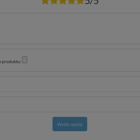
5/5
e produktu:
Wyślij opinię