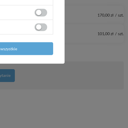
170,00 zł
/
szt.
101,00 zł
/
szt.
wszystkie
ytanie