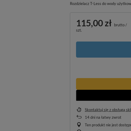
Rozdzielacz T-Less do wody użytkow
115,00 zł
brutto
/
szt.
Skontaktuj się z obsługą sk
14
dni na łatwy zwrot
Ten produkt nie jest dostę