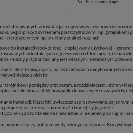
Bezpieczne zakupy
rządzeń stosowanych w instalacjach ogrzewczych w nowo wznoszon
ypadku współpracy z systemami płaszczyznowymi, np. grzejnikami
 sterujące, w tym np. w układy zdalnej regulacji.
owe do instalacji wody zimnej i ciepłej wody użytkowej – genera
stosowanych w instalacjach ogrzewczych i chłodzących, to bardz
dobna – każdy przybór zasilany jest własnym, niezależnym przewod
erii Herz T-Less, opartą na rozdzielaczach dedykowanych do wody 
 Najważniejsze z nich to:
r (trójników) pomiędzy przyborem, a rozdzielaczem, które w kla
piecznej eksploatacji. W przypadku klasycznych rozwiązań istnieje
ania instalacji. Kształtki, zwłaszcza zaprasowywane, są jednymi z
połączeń, to krótszy czas montażu i mniejszy jego koszt.
y łączone są do rozdzielacza niezależnie, a nie jeden po drugim, 
m przyborze przy poborze wody w innym przyborze. Korzyść wynik