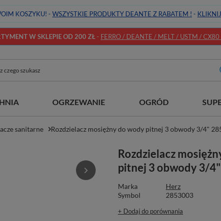
OIM KOSZYKU! -
WSZYSTKIE PRODUKTY DEANTE Z RABATEM !
-
KLIKNI
YMENT W SKLEPIE OD 200 ZŁ
-
FERRO / DEANTE / MELT / USTM / CX80 / 
HNIA
OGRZEWANIE
OGRÓD
SUP
acze sanitarne
Rozdzielacz mosiężny do wody pitnej 3 obwody 3/4" 2
Rozdzielacz mosiężn
pitnej 3 obwody 3/4
Marka
Herz
Symbol
2853003
+ Dodaj do porównania