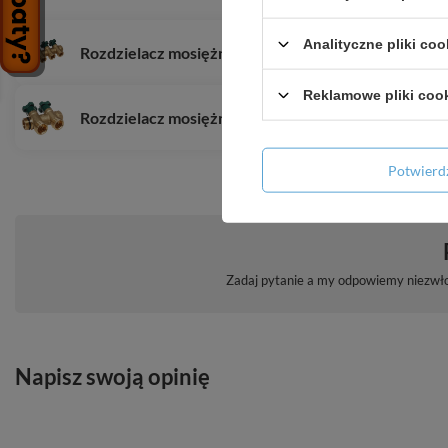
Analityczne pliki coo
Rozdzielacz mosiężny do wody pitnej 4 obwody 3/
Reklamowe pliki coo
Rozdzielacz mosiężny do wody pitnej 2 obwody 3/4
Potwier
Zadaj pytanie a my odpowiemy niezwłoc
Napisz swoją opinię