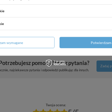
kie
4" Herz 2853004
kie
" 2853002
dzam wymagane
Potwierdzam 
Potrzebujesz pomocy? Masz pytania?
Zadaj p
znie, najciekawsze pytania i odpowiedzi publikując dla innych.
Twoja ocena: