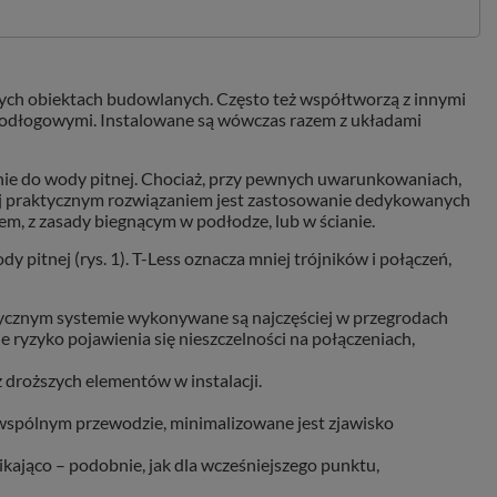
ych obiektach budowlanych. Często też współtworzą z innymi
 podłogowymi. Instalowane są wówczas razem z układami
lnie do wody pitnej. Chociaż, przy pewnych uwarunkowaniach,
iej praktycznym rozwiązaniem jest zastosowanie dedykowanych
em, z zasady biegnącym w podłodze, lub w ścianie.
pitnej (rys. 1). T-Less oznacza mniej trójników i połączeń,
sycznym systemie wykonywane są najczęściej w przegrodach
 ryzyko pojawienia się nieszczelności na połączeniach,
 droższych elementów w instalacji.
na wspólnym przewodzie, minimalizowane jest zjawisko
ająco – podobnie, jak dla wcześniejszego punktu,