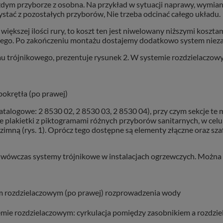
żdym przyborze z osobna. Na przykład w sytuacji naprawy, wymia
ystać z pozostałych przyborów, Nie trzeba odcinać całego układu.
ększej ilości rury, to koszt ten jest niwelowany niższymi kosztami 
wego. Po zakończeniu montażu dostajemy dodatkowo system niezaw
u trójnikowego, prezentuje rysunek 2. W systemie rozdzielaczow
 pokrętła (po prawej)
katalogowe: 2 8530 02, 2 8530 03, 2 8530 04), przy czym sekcje te
e plakietki z piktogramami różnych przyborów sanitarnych, w celu
imną (rys. 1). Oprócz tego dostępne są elementy złączne oraz sza
 wówczas systemy trójnikowe w instalacjach ogrzewczych. Można 
em rozdzielaczowym (po prawej) rozprowadzenia wody
mie rozdzielaczowym: cyrkulacja pomiędzy zasobnikiem a rozdziel