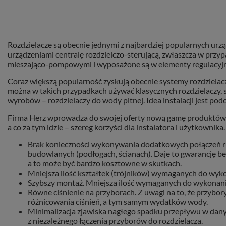
Rozdzielacze są obecnie jednymi z najbardziej popularnych u
urządzeniami centralę rozdzielczo-sterującą, zwłaszcza w prz
mieszająco-pompowymi i wyposażone są w elementy regulacyjne i
Coraz większą popularność zyskują obecnie systemy rozdzielacz
można w takich przypadkach używać klasycznych rozdzielaczy, 
wyrobów – rozdzielaczy do wody pitnej. Idea instalacji jest po
Firma Herz wprowadza do swojej oferty nową gamę produktów z s
a co za tym idzie – szereg korzyści dla instalatora i użytkownika.
Brak konieczności wykonywania dodatkowych połączeń ru
budowlanych (podłogach, ścianach). Daje to gwarancję bez
a to może być bardzo kosztowne w skutkach.
Mniejsza ilość kształtek (trójników) wymaganych do wykon
Szybszy montaż. Mniejsza ilość wymaganych do wykonania 
Równe ciśnienie na przyborach. Z uwagi na to, że przybor
różnicowania ciśnień, a tym samym wydatków wody.
Minimalizacja zjawiska nagłego spadku przepływu w dany
z niezależnego łączenia przyborów do rozdzielacza.