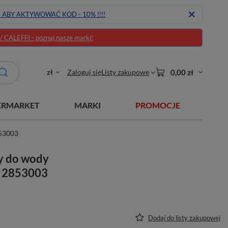
J ABY AKTYWOWAĆ KOD - 10% !!!!
CALEFFI - poznaj nasze marki!
zł
Zaloguj się
Listy zakupowe
0,00 zł
ERMARKET
MARKI
PROMOCJE
853003
y do wody
" 2853003
Dodaj do listy zakupowej