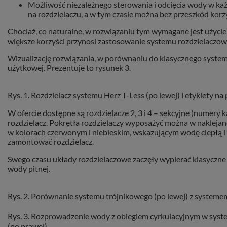
Możliwość niezależnego sterowania i odcięcia wody w ka
na rozdzielaczu, a w tym czasie można bez przeszkód korz
Chociaż, co naturalne, w rozwiązaniu tym wymagane jest użycie wi
większe korzyści przynosi zastosowanie systemu rozdzielaczo
Wizualizację rozwiązania, w porównaniu do klasycznego system
użytkowej. Prezentuje to rysunek 3.
Rys. 1. Rozdzielacz systemu Herz T-Less (po lewej) i etykiety na
W ofercie dostępne są rozdzielacze 2, 3 i 4 – sekcyjne (numery 
rozdzielacz. Pokrętła rozdzielaczy wyposażyć można w naklejan
w kolorach czerwonym i niebieskim, wskazującym wodę ciepłą i z
zamontować rozdzielacz.
Swego czasu układy rozdzielaczowe zaczęły wypierać klasyczne
wody pitnej.
Rys. 2. Porównanie systemu trójnikowego (po lewej) z system
Rys. 3. Rozprowadzenie wody z obiegiem cyrkulacyjnym w syste
(po prawej)