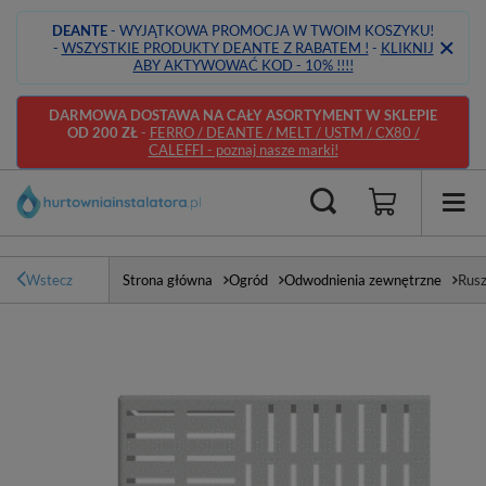
DEANTE
- WYJĄTKOWA PROMOCJA W TWOIM KOSZYKU!
-
WSZYSTKIE PRODUKTY DEANTE Z RABATEM !
-
KLIKNIJ
ABY AKTYWOWAĆ KOD - 10% !!!!
DARMOWA DOSTAWA NA CAŁY ASORTYMENT W SKLEPIE
OD 200 ZŁ
-
FERRO / DEANTE / MELT / USTM / CX80 /
CALEFFI - poznaj nasze marki!
Wstecz
Strona główna
Ogród
Odwodnienia zewnętrzne
Rusz