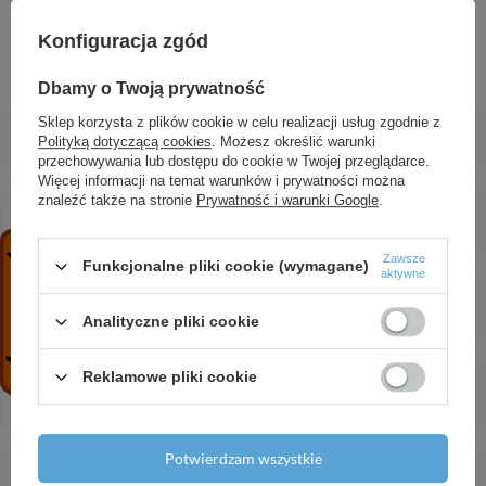
Konfiguracja zgód
ZOBACZ RÓWNIEŻ
Dbamy o Twoją prywatność
Tunel łączący, stal nierdzewna
Sklep korzysta z plików cookie w celu realizacji usług zgodnie z
Polityką dotyczącą cookies
. Możesz określić warunki
179,24 zł
/
szt.
przechowywania lub dostępu do cookie w Twojej przeglądarce.
Więcej informacji na temat warunków i prywatności można
Wpust deszczowy uniwersalny 300×155/110 mm
znaleźć także na stronie
Prywatność i warunki Google
.
boczny, szary
99,42 zł
/
szt.
Zawsze
Funkcjonalne pliki cookie (wymagane)
aktywne
Odwodnienie zewnętrzne szczelinowe
symetryczne z rewizją 100 mm, stal nierdzewna
Analityczne pliki cookie
957,17 zł
/
szt.
Ruszt odwodnienia drenażowego 75 mm, stal
Reklamowe pliki cookie
ocynkowana
37,65 zł
/
szt.
Odwodnienie zewnętrzne 100 mm z
Potwierdzam wszystkie
obramowaniem metalowym, ruszt ocynkowany,