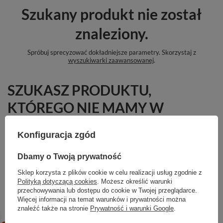
Szukany produkt nie został
znaleziony.
Spróbuj sprecyzować dokładniejsze parametry. Skorzystaj z
wyszukiwarki zaawansowanej
.
SZUKASZ PRODUKTU,
KTÓREGO NIE MAMY W
OFERCIE?
Konfiguracja zgód
Jeśli nie znalazłeś w naszej ofercie produktu, a chciałbyś kupić go w
naszym sklepie, możesz skorzystać ze specjalnego formularza i przesłać
Dbamy o Twoją prywatność
nam opis szukanego przedmiotu. Aby móc to zrobić musisz być
zalogowany
.
Sklep korzysta z plików cookie w celu realizacji usług zgodnie z
Polityką dotyczącą cookies
. Możesz określić warunki
przechowywania lub dostępu do cookie w Twojej przeglądarce.
Więcej informacji na temat warunków i prywatności można
znaleźć także na stronie
Prywatność i warunki Google
.