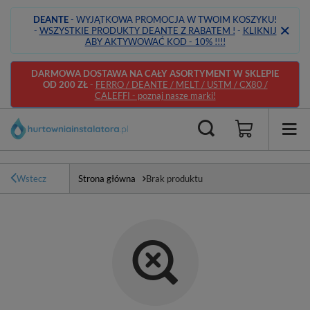
DEANTE
- WYJĄTKOWA PROMOCJA W TWOIM KOSZYKU!
-
WSZYSTKIE PRODUKTY DEANTE Z RABATEM !
-
KLIKNIJ
ABY AKTYWOWAĆ KOD - 10% !!!!
DARMOWA DOSTAWA NA CAŁY ASORTYMENT W SKLEPIE
OD 200 ZŁ
-
FERRO / DEANTE / MELT / USTM / CX80 /
CALEFFI - poznaj nasze marki!
Wstecz
Strona główna
Brak produktu