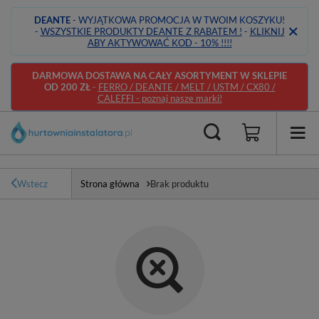
DEANTE
- WYJĄTKOWA PROMOCJA W TWOIM KOSZYKU!
-
WSZYSTKIE PRODUKTY DEANTE Z RABATEM !
-
KLIKNIJ
ABY AKTYWOWAĆ KOD - 10% !!!!
DARMOWA DOSTAWA NA CAŁY ASORTYMENT W SKLEPIE
OD 200 ZŁ
-
FERRO / DEANTE / MELT / USTM / CX80 /
CALEFFI - poznaj nasze marki!
Wstecz
Strona główna
Brak produktu