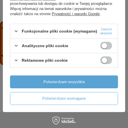
przechowywania lub dostępu do cookie w Twojej przeglądarce.
Więcej informacji na temat warunków i prywatności można
znaleźć także na stronie
Prywatność i warunki Google
.
Zapisz się do naszego
Zawsze
Funkcjonalne pliki cookie (wymagane)
aktywne
newslettera
Analityczne pliki cookie
Zapisz się
Reklamowe pliki cookie
Wyrażam zgodę na przetwarzanie podanych powyżej danych
osobowych w celu otrzymywania newslettera
Wyrażam zgodę na otrzymywanie informacji handlowych o
Potwierdzam wszystkie
wybranych produktach i promocjach
Potwierdzam wymagane