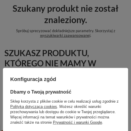
Szukany produkt nie został
znaleziony.
Spróbuj sprecyzować dokładniejsze parametry. Skorzystaj z
wyszukiwarki zaawansowanej
.
SZUKASZ PRODUKTU,
KTÓREGO NIE MAMY W
OFERCIE?
Konfiguracja zgód
Jeśli nie znalazłeś w naszej ofercie produktu, a chciałbyś kupić go w
naszym sklepie, możesz skorzystać ze specjalnego formularza i przesłać
Dbamy o Twoją prywatność
nam opis szukanego przedmiotu. Aby móc to zrobić musisz być
zalogowany
.
Sklep korzysta z plików cookie w celu realizacji usług zgodnie z
Polityką dotyczącą cookies
. Możesz określić warunki
przechowywania lub dostępu do cookie w Twojej przeglądarce.
Więcej informacji na temat warunków i prywatności można
znaleźć także na stronie
Prywatność i warunki Google
.