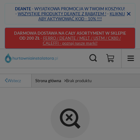
DEANTE
- WYJĄTKOWA PROMOCJA W TWOIM KOSZYKU!
-
WSZYSTKIE PRODUKTY DEANTE Z RABATEM !
-
KLIKNIJ
ABY AKTYWOWAĆ KOD - 10% !!!!
DARMOWA DOSTAWA NA CAŁY ASORTYMENT W SKLEPIE
OD 200 ZŁ
-
FERRO / DEANTE / MELT / USTM / CX80 /
CALEFFI - poznaj nasze marki!
Wstecz
Strona główna
Brak produktu