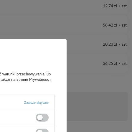
12,74 zł
/
szt.
58,42 zł
/
szt.
20,23 zł
/
szt.
36,25 zł
/
szt.
ć warunki przechowywania lub
 także na stronie
Prywatność i
Zawsze aktywne
ytanie