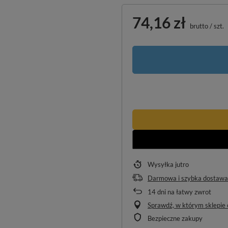
74,16 zł
brutto
/
szt.
Wysyłka
jutro
Darmowa i szybka dostawa
14
dni na łatwy zwrot
Sprawdź, w którym sklepie o
Bezpieczne zakupy