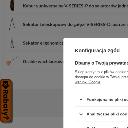
Kabura uniwersalna V-SERIES-P do sekatorów jed
Sekator teleskopowy do gałęzi V-SERIES-D, ostrze 
Sekator ergonomiczny 8,5" CARBON-STEEL
Konfiguracja zgód
Grabie wachlarzowe, 26 zębów, trzonek metalowy
Dbamy o Twoją prywatn
Sklep korzysta z plików cookie 
dostępu do cookie w Twojej prz
warunki Google
.
Funkcjonalne pliki 
Zadaj pytanie a my odpowiemy niezwłoc
Analityczne pliki coo