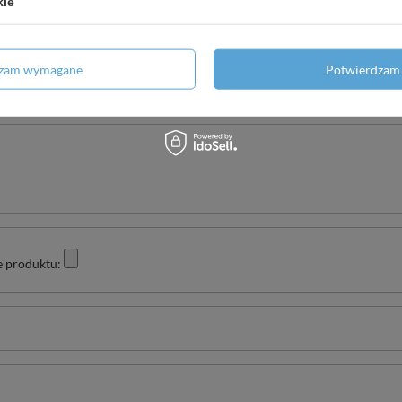
kie
Twoja ocena:
dzam wymagane
Potwierdzam 
5/5
e produktu: