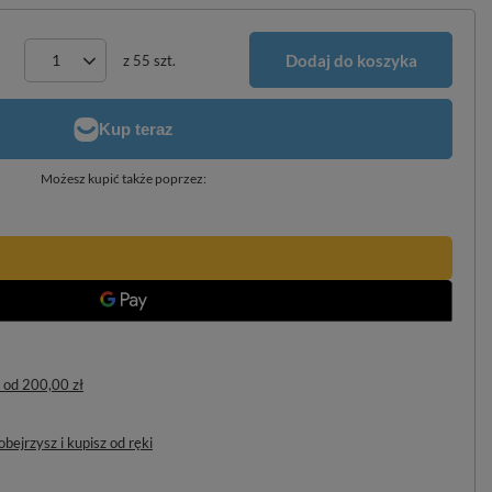
Dodaj do koszyka
z
55
szt.
Możesz kupić także poprzez:
od
200,00 zł
bejrzysz i kupisz od ręki