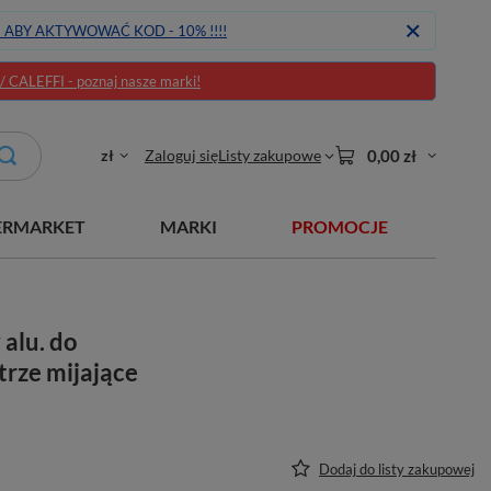
J ABY AKTYWOWAĆ KOD - 10% !!!!
CALEFFI - poznaj nasze marki!
zł
Zaloguj się
Listy zakupowe
0,00 zł
ERMARKET
MARKI
PROMOCJE
alu. do
trze mijające
Dodaj do listy zakupowej