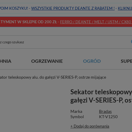
OIM KOSZYKU! -
WSZYSTKIE PRODUKTY DEANTE Z RABATEM !
-
KLIKNI
YMENT W SKLEPIE OD 200 ZŁ
-
FERRO / DEANTE / MELT / USTM / CX80 / 
HNIA
OGRZEWANIE
OGRÓD
SUP
ator teleskopowy alu. do gałęzi V-SERIES-P, ostrze mijające
Sekator teleskopowy 
gałęzi V-SERIES-P, os
Marka
Bradas
Symbol
KT-V1250
+ Dodaj do porównania