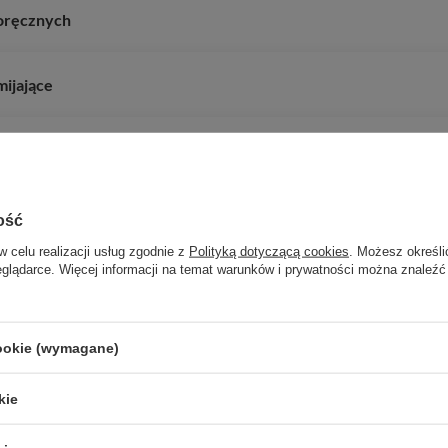
noręcznych
mijające
ość
w celu realizacji usług zgodnie z
Polityką dotyczącą cookies
. Możesz określi
eglądarce. Więcej informacji na temat warunków i prywatności można znaleźć
Potrzebujesz pomocy? Masz pytania?
cookie (wymagane)
Zadaj p
znie, najciekawsze pytania i odpowiedzi publikując dla innych.
kie