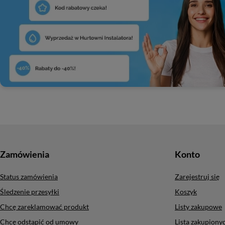
Zamówienia
Konto
Status zamówienia
Zarejestruj się
Śledzenie przesyłki
Koszyk
Chcę zareklamować produkt
Listy zakupowe
Chcę odstąpić od umowy
Lista zakupion