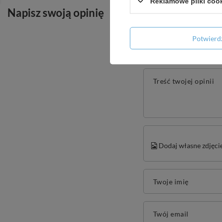
Reklamowe pliki coo
Napisz swoją opinię
Potwier
Treść twojej opinii
Dodaj własne zdjęci
Twoje imię
Twój email