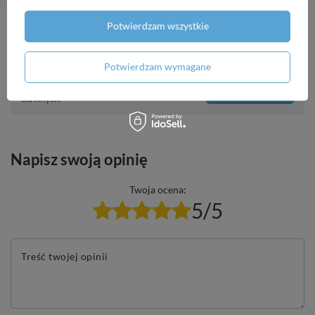
Potwierdzam wszystkie
Potrzebujesz pomocy? Masz pytania?
Potwierdzam wymagane
Zadaj pytanie a my odpowiemy niezwłocznie,
Zadaj pytanie
najciekawsze pytania i odpowiedzi publikując
dla innych.
Napisz swoją opinię
Twoja ocena:
5/5
Treść twojej opinii