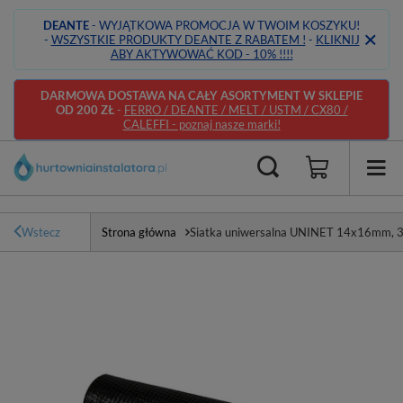
DEANTE
- WYJĄTKOWA PROMOCJA W TWOIM KOSZYKU!
-
WSZYSTKIE PRODUKTY DEANTE Z RABATEM !
-
KLIKNIJ
ABY AKTYWOWAĆ KOD - 10% !!!!
DARMOWA DOSTAWA NA CAŁY ASORTYMENT W SKLEPIE
OD 200 ZŁ
-
FERRO / DEANTE / MELT / USTM / CX80 /
CALEFFI - poznaj nasze marki!
Wstecz
Strona główna
Siatka uniwersalna UNINET 14x16mm,