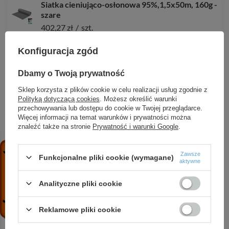
Siatka cieniująco-osłonowa 95%,1,5x50m, 160g -
szare
402,27 zł
/
szt.
Taśma ogrodzeniowa, balkonowa SOLID
Konfiguracja zgód
171,01 zł
/
szt.
Dbamy o Twoją prywatność
Siatka cieniująco-osłonowa 90%,1,5x10m, 135g -
Sklep korzysta z plików cookie w celu realizacji usług zgodnie z
szare
Polityką dotyczącą cookies
. Możesz określić warunki
70,55 zł
/
szt.
przechowywania lub dostępu do cookie w Twojej przeglądarce.
Więcej informacji na temat warunków i prywatności można
Siatka cieniująco-osłonowa 90%, 135g
znaleźć także na stronie
Prywatność i warunki Google
.
128,82 zł
/
szt.
Zawsze
Siatka cieniująco-osłonowa 90%, 135g
Funkcjonalne pliki cookie (wymagane)
aktywne
214,68 zł
/
szt.
Analityczne pliki cookie
Siatka cieniująco-osłonowa 95%,1,2x25m, 200g -
szare
Reklamowe pliki cookie
201,14 zł
/
szt.