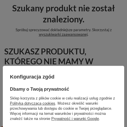
Szukany produkt nie został
znaleziony.
Spróbuj sprecyzować dokładniejsze parametry. Skorzystaj z
wyszukiwarki zaawansowanej
.
SZUKASZ PRODUKTU,
KTÓREGO NIE MAMY W
OFERCIE?
Konfiguracja zgód
Jeśli nie znalazłeś w naszej ofercie produktu, a chciałbyś kupić go w
naszym sklepie, możesz skorzystać ze specjalnego formularza i przesłać
Dbamy o Twoją prywatność
nam opis szukanego przedmiotu. Aby móc to zrobić musisz być
zalogowany
.
Sklep korzysta z plików cookie w celu realizacji usług zgodnie z
Polityką dotyczącą cookies
. Możesz określić warunki
przechowywania lub dostępu do cookie w Twojej przeglądarce.
Więcej informacji na temat warunków i prywatności można
znaleźć także na stronie
Prywatność i warunki Google
.