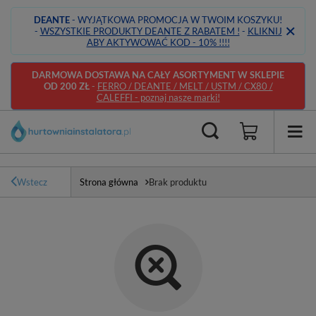
DEANTE
- WYJĄTKOWA PROMOCJA W TWOIM KOSZYKU!
-
WSZYSTKIE PRODUKTY DEANTE Z RABATEM !
-
KLIKNIJ
ABY AKTYWOWAĆ KOD - 10% !!!!
DARMOWA DOSTAWA NA CAŁY ASORTYMENT W SKLEPIE
OD 200 ZŁ
-
FERRO / DEANTE / MELT / USTM / CX80 /
CALEFFI - poznaj nasze marki!
Wstecz
Strona główna
Brak produktu