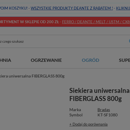
OIM KOSZYKU! -
WSZYSTKIE PRODUKTY DEANTE Z RABATEM !
-
KLIKNI
TYMENT W SKLEPIE OD 200 ZŁ
-
FERRO / DEANTE / MELT / USTM / CX80 
HNIA
OGRZEWANIE
OGRÓD
SUP
kiera uniwersalna FIBERGLASS 800g
Siekiera uniwersalna
FIBERGLASS 800g
Marka
Bradas
Symbol
KT-SF1080
+ Dodaj do porównania