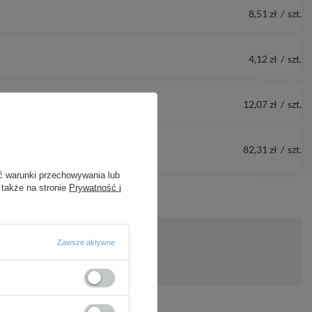
8,51 zł
/
szt.
4,12 zł
/
szt.
12,07 zł
/
szt.
82,31 zł
/
szt.
ć warunki przechowywania lub
 także na stronie
Prywatność i
Zawsze aktywne
ytanie