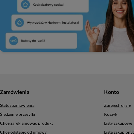
Zamówienia
Konto
Status zamówienia
Zarejestruj się
Śledzenie przesyłki
Koszyk
Chcę zareklamować produkt
Listy zakupowe
Chcę odstąpić od umowy
Lista zakupion