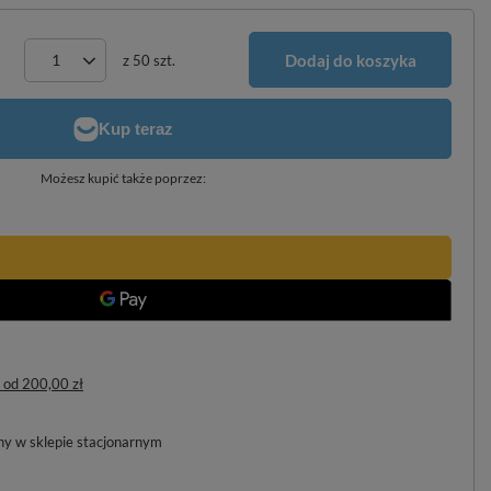
Dodaj do koszyka
z
50
szt.
Możesz kupić także poprzez:
od
200,00 zł
pny w sklepie stacjonarnym