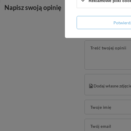
Reklamowe pliki coo
Napisz swoją opinię
Potwier
Treść twojej opinii
Dodaj własne zdjęci
Twoje imię
Twój email