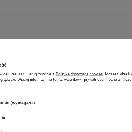
ze kowadełkowe
ość
w celu realizacji usług zgodnie z
Polityką dotyczącą cookies
. Możesz określi
eglądarce. Więcej informacji na temat warunków i prywatności można znaleźć
Potrzebujesz pomocy? Masz pytania?
cookie (wymagane)
Zadaj p
znie, najciekawsze pytania i odpowiedzi publikując dla innych.
kie