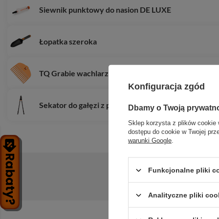
Siewnik punktowy do nasion DE LUXE
Łopatka szeroka
TQ Grabie wachlarzowe, 13 zębów, bez trzonka
Konfiguracja zgód
Sekator do gałęzi z przekładnią V-SERIES-D, ostr
Dbamy o Twoją prywatn
Sklep korzysta z plików cookie 
dostępu do cookie w Twojej prz
warunki Google
.
Funkcjonalne pliki 
Zadaj pytanie a my odpowiemy niezwłoc
Analityczne pliki coo