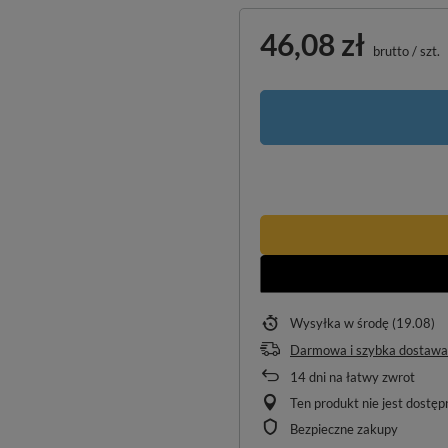
46,08 zł
brutto
/
szt.
Wysyłka
w środę (19.08)
Darmowa i szybka dostawa
14
dni na łatwy zwrot
Ten produkt nie jest dostę
Bezpieczne zakupy