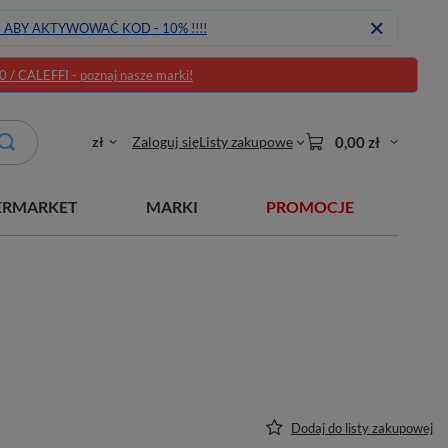
J ABY AKTYWOWAĆ KOD - 10% !!!!
/ CALEFFI - poznaj nasze marki!
zł
Zaloguj się
Listy zakupowe
0,00 zł
ERMARKET
MARKI
PROMOCJE
Dodaj do listy zakupowej