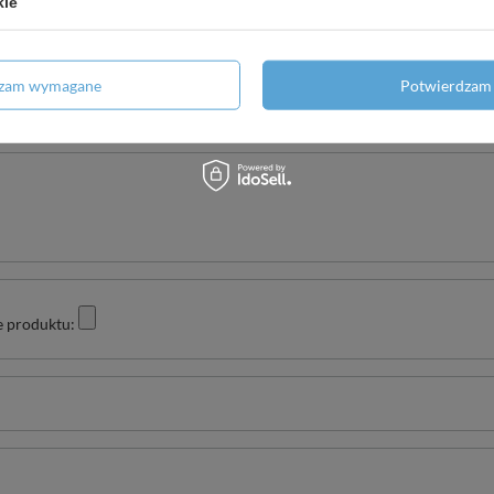
kie
Twoja ocena:
dzam wymagane
Potwierdzam 
5/5
e produktu: