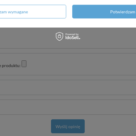
5/5
dzam wymagane
Potwierdzam 
e produktu:
Wyślij opinię