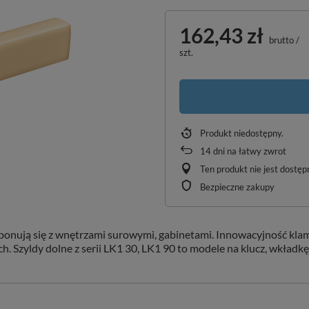
162,43 zł
brutto
/
szt.
Produkt niedostępny
14
dni na łatwy zwrot
Ten produkt nie jest dostę
Bezpieczne zakupy
ponują się z wnętrzami surowymi, gabinetami. Innowacyjność klam
 Szyldy dolne z serii LK1 30, LK1 90 to modele na klucz, wkładkę 