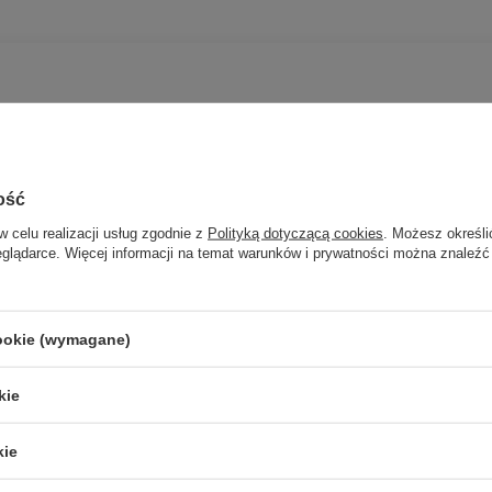
ość
w celu realizacji usług zgodnie z
Polityką dotyczącą cookies
. Możesz określi
eglądarce. Więcej informacji na temat warunków i prywatności można znaleźć
Potrzebujesz pomocy? Masz pytania?
Zadaj p
znie, najciekawsze pytania i odpowiedzi publikując dla innych.
cookie (wymagane)
kie
kie
Twoja ocena: