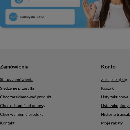
Zamówienia
Konto
Status zamówienia
Zarejestruj się
Śledzenie przesyłki
Koszyk
Chcę zareklamować produkt
Listy zakupowe
Chcę odstąpić od umowy
Lista zakupion
Chcę wymienić produkt
Historia transak
Kontakt
Moje rabaty