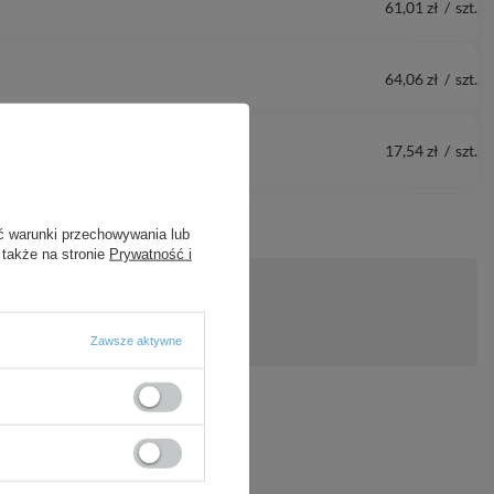
61,01 zł
/
szt.
64,06 zł
/
szt.
17,54 zł
/
szt.
ć warunki przechowywania lub
 także na stronie
Prywatność i
ytanie
Zawsze aktywne