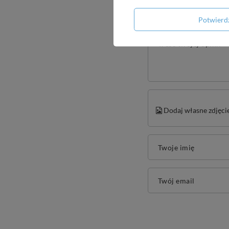
Potwier
Treść twojej opinii
Dodaj własne zdjęci
Twoje imię
Twój email