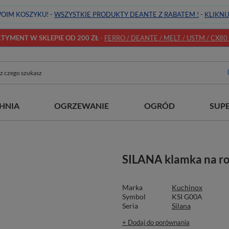
OIM KOSZYKU! -
WSZYSTKIE PRODUKTY DEANTE Z RABATEM !
-
KLIKNI
YMENT W SKLEPIE OD 200 ZŁ
-
FERRO / DEANTE / MELT / USTM / CX80 / 
HNIA
OGRZEWANIE
OGRÓD
SUP
SILANA klamka na ro
Marka
Kuchinox
Symbol
KSI G00A
Seria
Silana
+ Dodaj do porównania