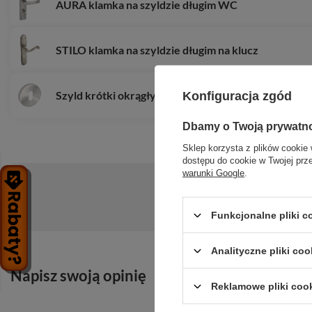
AURA klamka na szyldzie długim WC
STILO klamka na szyldzie długim na klucz
Szyld krótki okrągły klucz
Konfiguracja zgód
Dbamy o Twoją prywatn
Sklep korzysta z plików cookie 
dostępu do cookie w Twojej prz
warunki Google
.
Zadaj pytanie a my odpowiemy niezwłoc
Funkcjonalne pliki 
Analityczne pliki coo
Napisz swoją opinię
Reklamowe pliki coo