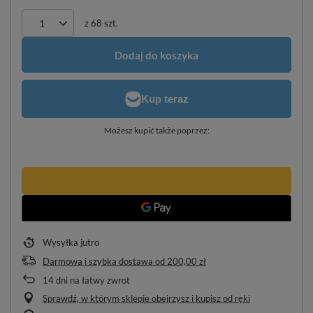
z
68
szt.
Dodaj do koszyka
Możesz kupić także poprzez:
Wysyłka
jutro
Darmowa i szybka dostawa
od
200,00 zł
14
dni na łatwy zwrot
Sprawdź, w którym sklepie obejrzysz i kupisz od ręki