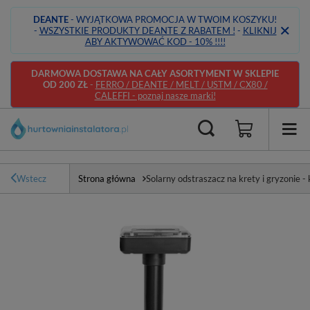
DEANTE
- WYJĄTKOWA PROMOCJA W TWOIM KOSZYKU!
-
WSZYSTKIE PRODUKTY DEANTE Z RABATEM !
-
KLIKNIJ
ABY AKTYWOWAĆ KOD - 10% !!!!
DARMOWA DOSTAWA NA CAŁY ASORTYMENT W SKLEPIE
OD 200 ZŁ
-
FERRO / DEANTE / MELT / USTM / CX80 /
CALEFFI - poznaj nasze marki!
Wstecz
Strona główna
Solarny odstraszacz na krety i gryzonie 