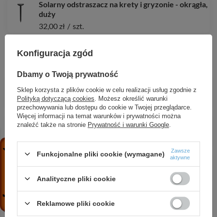
Solarny odstraszacz na krety i gryzonie - okrągła,
duży
32,00 zł
/
szt.
Bateryjny odstraszacz na krety i gryzonie -
prosty ALU
Konfiguracja zgód
52,68 zł
/
szt.
Dbamy o Twoją prywatność
Elektryczny odstraszacz na gryzonie z lampką
Sklep korzysta z plików cookie w celu realizacji usług zgodnie z
LED
Polityką dotyczącą cookies
. Możesz określić warunki
52,36 zł
/
szt.
przechowywania lub dostępu do cookie w Twojej przeglądarce.
Więcej informacji na temat warunków i prywatności można
Solarny odstraszacz na krety i gryzonie - okrągły,
znaleźć także na stronie
Prywatność i warunki Google
.
duży ALU
46,78 zł
/
szt.
Zawsze
Funkcjonalne pliki cookie (wymagane)
aktywne
Odstraszacz ptaków
38,11 zł
/
szt.
Analityczne pliki cookie
Bateryjny odstraszacz na krety i gryzonie -
prosty PLUS
Reklamowe pliki cookie
29,99 zł
/
szt.