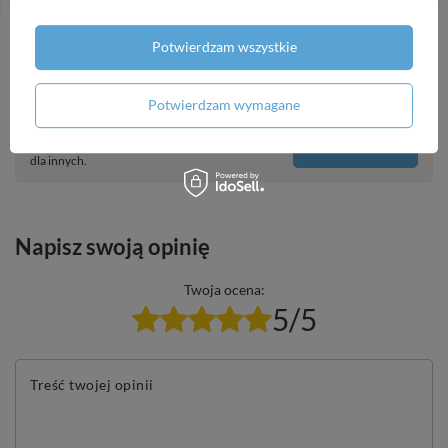
Potwierdzam wszystkie
Potrzebujesz pomocy? Masz pytania?
Potwierdzam wymagane
Zadaj pytanie a my odpowiemy niezwłocznie,
Zadaj pytanie
najciekawsze pytania i odpowiedzi publikując
dla innych.
Napisz swoją opinię
Twoja ocena:
5/5
Treść twojej opinii