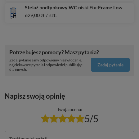
Stelaż podtynkowy WC niski Fix-Frame Low
629,00 zł
/
szt.
Potrzebujesz pomocy? Masz pytania?
Zadaj pytanie a my odpowiemy niezwłocznie,
Zadaj pytanie
najciekawsze pytania i odpowiedzi publikując
dla innych.
Napisz swoją opinię
Twoja ocena:
5/5
Treść twojej opinii