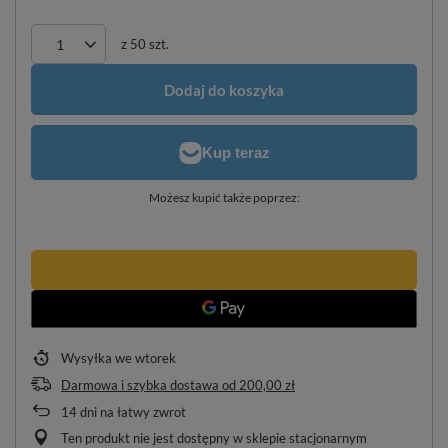
z
50
szt.
Dodaj do koszyka
Możesz kupić także poprzez:
Wysyłka
we wtorek
Darmowa i szybka dostawa
od
200,00 zł
14
dni na łatwy zwrot
Ten produkt nie jest dostępny w sklepie stacjonarnym