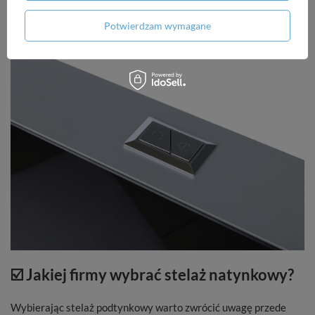
podtynkowych Fix Frame, które pozwalają na idealne
dopasowanie do naszej łazienki.
Potwierdzam wymagane
☑️ Jakiej firmy wybrać stelaż natynkowy?
Wybierając stelaż podtynkowy warto zwrócić uwagę przede