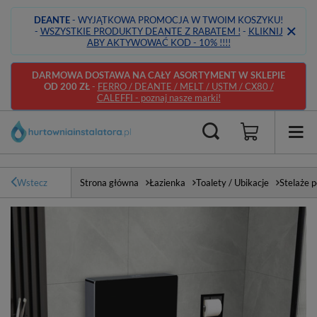
DEANTE
- WYJĄTKOWA PROMOCJA W TWOIM KOSZYKU!
-
WSZYSTKIE PRODUKTY DEANTE Z RABATEM !
-
KLIKNIJ
ABY AKTYWOWAĆ KOD - 10% !!!!
DARMOWA DOSTAWA NA CAŁY ASORTYMENT W SKLEPIE
OD 200 ZŁ
-
FERRO / DEANTE / MELT / USTM / CX80 /
CALEFFI - poznaj nasze marki!
Wstecz
Strona główna
Łazienka
Toalety / Ubikacje
Stelaże 