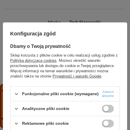
Marka
Tech Sterowniki
Konfiguracja zgód
Symbol
WG.14.0103
Dbamy o Twoją prywatność
Szerokość (cm)
22.1
Sklep korzysta z plików cookie w celu realizacji usług zgodnie z
Polityką dotyczącą cookies
. Możesz określić warunki
przechowywania lub dostępu do cookie w Twojej przeglądarce.
Więcej informacji na temat warunków i prywatności można
ZOBACZ RÓWNIEŻ
znaleźć także na stronie
Prywatność i warunki Google
.
Zawsze
Funkcjonalne pliki cookie (wymagane)
Lampy UV - AUV-0.2
aktywne
377,49 zł
/
szt.
Analityczne pliki cookie
Bezprzewodowy regulator pokojowy
dwustanowy(panel przedni ze szkła) ST-293z v2
Reklamowe pliki cookie
czarny