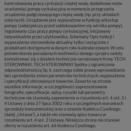
kontrolowania pracy cyrkulacji ciepłej wody, dodatkowo może
uruchamiać pompę cyrkulacyjną w momencie przegrzania
urządzenia podgrzewającego ciepłą wodę (np. przy układach
solarnych). Urządzenie jest wyposażone w funkcję antystop
pompy (zabezpiecza przed zablokowaniem się wirnika pompy),
regulowany czas pracy pompy cyrkulacyjnej, inicjowany
indywidualnie przez użytkownika. Schematy Opis funkcji i
wyposażenia sterowników aktualny tylko i wyłącznie z
produktami dostępnymi w danym roku kalendarzowym. W celu
potwierdzenia posiadanych możliwości danego sprzętu należy
kontaktować się z działem techniczno-serwisowym firmy TECH
STEROWNIKI. TECH STEROWNIKI Spółka z ograniczona
odpowiedzialnością Sp. k. zastrzega sobie prawo wprowadzania
bez uprzedzenia zmian parametrów technicznych, wyposażenia
i specyfikacji oferowanych towarów. Zawarte na stronie
wszelkie informacje, w szczególności zaprezentowane
fotografie, specyfikacje, opisy, rysunki lub parametry
techniczne nie stanowią zapewnienia w rozumieniu art. 4 ust. 3 i
4 Ustawy z dnia 27 lipca 2002 roku o szczególnych warunkach
sprzedaży konsumenckiej oraz o zmianie Kodeksu Cywilnego
(dalej „Ustawa”), a także nie stanowią opisu towaru w
rozumieniu art. 4 ust. 2 Ustawy. Niniejsza strona nie stanowi
oferty w rozumieniu art. 66 Kodeksu Cywilnego.