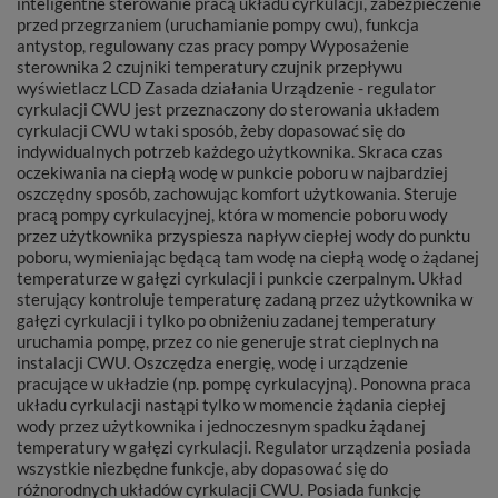
inteligentne sterowanie pracą układu cyrkulacji, zabezpieczenie
przed przegrzaniem (uruchamianie pompy cwu), funkcja
antystop, regulowany czas pracy pompy Wyposażenie
sterownika 2 czujniki temperatury czujnik przepływu
wyświetlacz LCD Zasada działania Urządzenie - regulator
cyrkulacji CWU jest przeznaczony do sterowania układem
cyrkulacji CWU w taki sposób, żeby dopasować się do
indywidualnych potrzeb każdego użytkownika. Skraca czas
oczekiwania na ciepłą wodę w punkcie poboru w najbardziej
oszczędny sposób, zachowując komfort użytkowania. Steruje
pracą pompy cyrkulacyjnej, która w momencie poboru wody
przez użytkownika przyspiesza napływ ciepłej wody do punktu
poboru, wymieniając będącą tam wodę na ciepłą wodę o żądanej
temperaturze w gałęzi cyrkulacji i punkcie czerpalnym. Układ
sterujący kontroluje temperaturę zadaną przez użytkownika w
gałęzi cyrkulacji i tylko po obniżeniu zadanej temperatury
uruchamia pompę, przez co nie generuje strat cieplnych na
instalacji CWU. Oszczędza energię, wodę i urządzenie
pracujące w układzie (np. pompę cyrkulacyjną). Ponowna praca
układu cyrkulacji nastąpi tylko w momencie żądania ciepłej
wody przez użytkownika i jednoczesnym spadku żądanej
temperatury w gałęzi cyrkulacji. Regulator urządzenia posiada
wszystkie niezbędne funkcje, aby dopasować się do
różnorodnych układów cyrkulacji CWU. Posiada funkcję