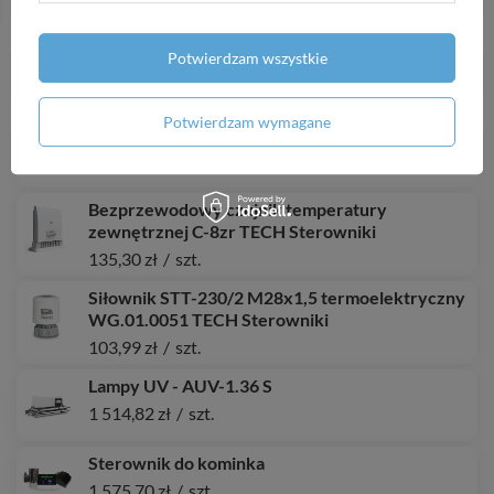
652,69 zł
/
szt.
Regulatory dwustanowe - T-3.1 czarny
Potwierdzam wszystkie
333,65 zł
/
szt.
Potwierdzam wymagane
Regulatory z komunikacją RS - ST-281 biały
952,24 zł
/
szt.
Bezprzewodowy czujnik temperatury
zewnętrznej C-8zr TECH Sterowniki
135,30 zł
/
szt.
Siłownik STT-230/2 M28x1,5 termoelektryczny
WG.01.0051 TECH Sterowniki
103,99 zł
/
szt.
Lampy UV - AUV-1.36 S
1 514,82 zł
/
szt.
Sterownik do kominka
1 575,70 zł
/
szt.