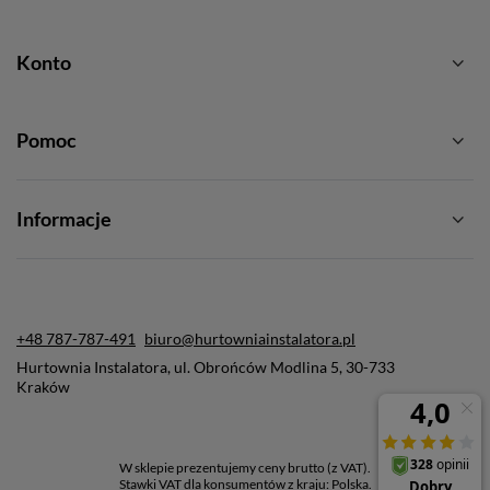
Konto
Pomoc
Informacje
+48 787-787-491
biuro@hurtowniainstalatora.pl
Hurtownia Instalatora
,
ul. Obrońców Modlina 5
,
30-733
Kraków
W sklepie prezentujemy ceny brutto (z VAT).
Stawki VAT dla konsumentów z kraju:
Polska
.