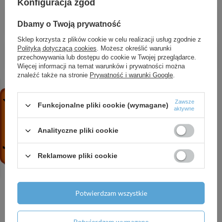
Konfiguracja zgód
ALANIS bateria umywalkowa stojąca z korkiem
Dbamy o Twoją prywatność
340,88 zł
/
szt.
Sklep korzysta z plików cookie w celu realizacji usług zgodnie z
MALTA klamka na szyldzie długim WC
Polityką dotyczącą cookies
. Możesz określić warunki
przechowywania lub dostępu do cookie w Twojej przeglądarce.
62,53 zł
/
szt.
Więcej informacji na temat warunków i prywatności można
znaleźć także na stronie
Prywatność i warunki Google
.
Zawsze
Funkcjonalne pliki cookie (wymagane)
aktywne
Potrzebujesz pomocy? Masz pytania?
Analityczne pliki cookie
Zadaj pytanie a my odpowiemy niezwłocznie,
Zadaj pytanie
najciekawsze pytania i odpowiedzi publikując
dla innych.
Reklamowe pliki cookie
Napisz swoją opinię
Potwierdzam wszystkie
Twoja ocena:
Potwierdzam wymagane