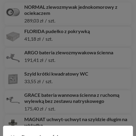
NORMAL zlewozmywak jednokomorowy z
ociekaczem
289,03 zł
/
szt.
FLORIDA pudełko z pokrywką
41,18 zł
/
szt.
ARGO bateria zlewozmywakowa ścienna
191,41 zł
/
szt.
Szyld krótki kwadratowy WC
33,55 zł
/
szt.
GRACE bateria wannowa ścienna z ruchomą
wylewką bez zestawu natryskowego
175,40 zł
/
szt.
MAGNAT uchwyt-uchwyt na szyldzie długim na
wkładkę
83,12 zł
/
szt.