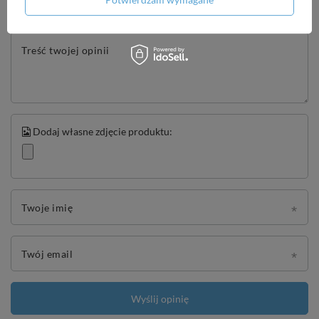
5/5
Treść twojej opinii
Dodaj własne zdjęcie produktu:
Twoje imię
Twój email
Wyślij opinię