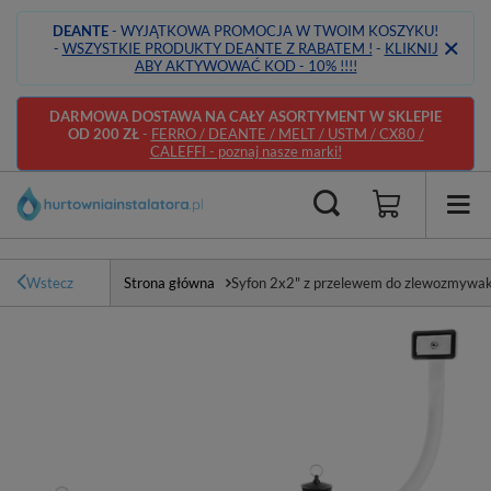
DEANTE
- WYJĄTKOWA PROMOCJA W TWOIM KOSZYKU!
-
WSZYSTKIE PRODUKTY DEANTE Z RABATEM !
-
KLIKNIJ
ABY AKTYWOWAĆ KOD - 10% !!!!
DARMOWA DOSTAWA NA CAŁY ASORTYMENT W SKLEPIE
OD 200 ZŁ
-
FERRO / DEANTE / MELT / USTM / CX80 /
CALEFFI - poznaj nasze marki!
Wstecz
Strona główna
Syfon 2x2" z przelewem do zlewozmyw