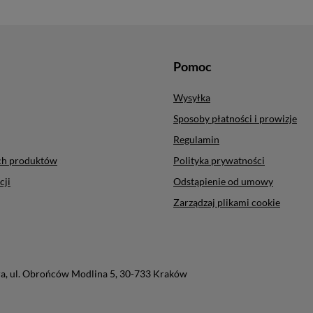
Pomoc
Wysyłka
Sposoby płatności i prowizje
Regulamin
ych produktów
Polityka prywatności
cji
Odstąpienie od umowy
Zarządzaj plikami cookie
ra
,
ul. Obrońców Modlina 5
,
30-733
Kraków