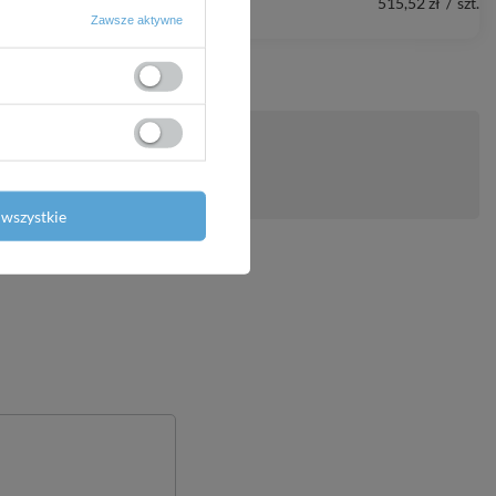
515,52 zł
/
szt.
Zawsze aktywne
ytanie
wszystkie