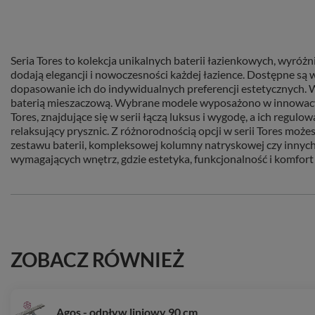
Seria Tores to kolekcja unikalnych baterii łazienkowych, wyróżn
dodają elegancji i nowoczesności każdej łazience. Dostępne są
dopasowanie ich do indywidualnych preferencji estetycznych. 
baterią mieszaczową. Wybrane modele wyposażono w innowacyjn
Tores, znajdujące się w serii łączą luksus i wygodę, a ich reg
relaksujący prysznic. Z różnorodnością opcji w serii Tores moż
zestawu baterii, kompleksowej kolumny natryskowej czy innych 
wymagających wnętrz, gdzie estetyka, funkcjonalność i komfort 
ZOBACZ RÓWNIEŻ
Agos - odpływ liniowy 90 cm