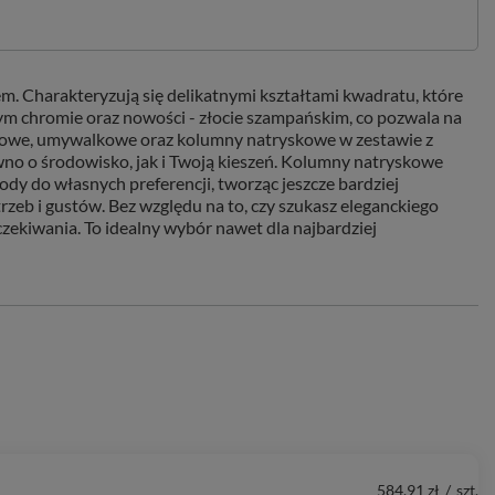
lem. Charakteryzują się delikatnymi kształtami kwadratu, które
nym chromie oraz nowości - złocie szampańskim, co pozwala na
detowe, umywalkowe oraz kolumny natryskowe w zestawie z
o o środowisko, jak i Twoją kieszeń. Kolumny natryskowe
ody do własnych preferencji, tworząc jeszcze bardziej
rzeb i gustów. Bez względu na to, czy szukasz eleganckiego
zekiwania. To idealny wybór nawet dla najbardziej
584,91 zł
/
szt.