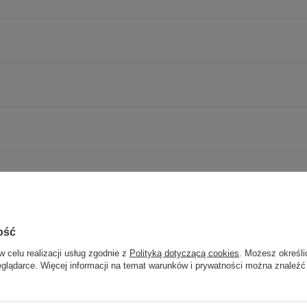
ość
w celu realizacji usług zgodnie z
Polityką dotyczącą cookies
. Możesz określi
eglądarce. Więcej informacji na temat warunków i prywatności można znaleźć