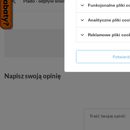
Plado - odpływ liniowy 60 cm
Funkcjonalne pliki 
Analityczne pliki coo
Reklamowe pliki coo
Zadaj pytanie a my odpowiemy niezwłoc
Potwier
Napisz swoją opinię
Treść twojej opinii