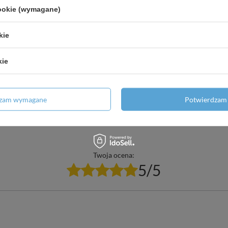
cookie (wymagane)
kie
kie
Potrzebujesz pomocy? Masz pytania?
Zadaj p
znie, najciekawsze pytania i odpowiedzi publikując dla innych.
dzam wymagane
Potwierdzam 
Twoja ocena:
5/5