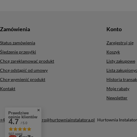
Zamówienia
Konto
Status zamówienia
Zarejestruj się
Śledzenie przesyłki
Koszyk
Chcę zareklamować produkt
Listy zakupowe
Chcę odstąpić od umowy
Lista zakupion
Chcę wymienić produkt
Historia transak
Kontakt
Moje rabaty
Newsletter
Prawdziwe
opinie klientów
+48 787-787-491
biuro@hurtowniainstalatora.pl
Hurtownia Instalato
4.7
/ 5.0
507 opinii