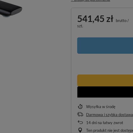
541,45 zł
brutto
/
szt.
Wysyłka
w środę
Darmowa i szybka dostawa
14
dni na łatwy zwrot
Ten produkt nie jest dostę