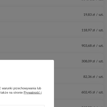
19,83 zł
/
szt.
118,97 zł
/
szt.
903,68 zł
/
szt.
308,09 zł
/
szt.
82,36 zł
/
szt.
ć warunki przechowywania lub
602,45 zł
/
szt.
 także na stronie
Prywatność i