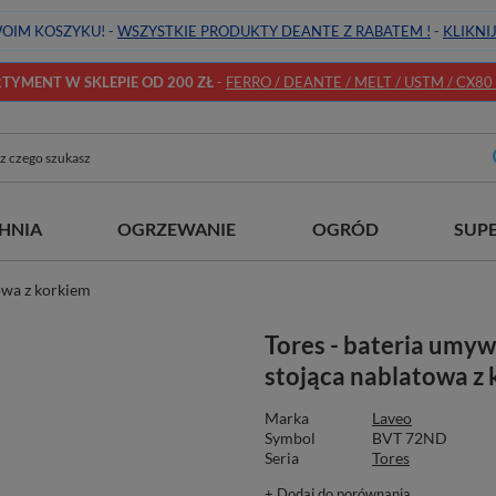
OIM KOSZYKU! -
WSZYSTKIE PRODUKTY DEANTE Z RABATEM !
-
KLIKNI
YMENT W SKLEPIE OD 200 ZŁ
-
FERRO / DEANTE / MELT / USTM / CX80 / 
HNIA
OGRZEWANIE
OGRÓD
SUP
owa z korkiem
Tores - bateria umy
stojąca nablatowa z
Marka
Laveo
Symbol
BVT 72ND
Seria
Tores
+ Dodaj do porównania