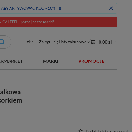
J ABY AKTYWOWAĆ KOD - 10% !!!!
CALEFFI - poznaj nasze marki!
zł
Zaloguj się
Listy zakupowe
0,00 zł
ERMARKET
MARKI
PROMOCJE
walkowa
 korkiem
Dodaj do listy zakupowej