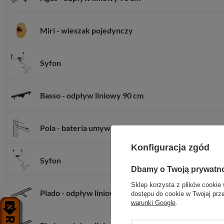
Miri - wieszak pojedynczy
Syfon
Basso - odpływ liniowy 90 cm
Pola - bateria umywalkowa stojąca z korkiem
Konfiguracja zgód
Syfon
Dbamy o Twoją prywatn
Sklep korzysta z plików cookie 
Plado - odpływ liniowy 90 cm
dostępu do cookie w Twojej prz
warunki Google
.