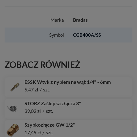
Marka
Bradas
Symbol
CGB400A/SS
ZOBACZ RÓWNIEŻ
ESSK Wtyk z nyplem na wąż 1/4" - 6mm
5,47 zł
/
szt.
STORZ Zaślepka złącza 3"
39,02 zł
/
szt.
Szybkozłącze GW 1/2"
17,49 zł
/
szt.