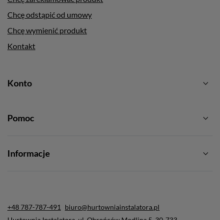
Chcę odstąpić od umowy
Chcę wymienić produkt
Kontakt
Konto
Pomoc
Informacje
+48 787-787-491
biuro@hurtowniainstalatora.pl
Hurtownia Instalatora
,
ul. Obrońców Modlina 5
,
30-733