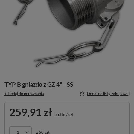
TYP B gniazdo z GZ 4" - SS
+ Dodaj do porównania
Dodaj do listy zakupowej
259,91 zł
brutto
/
szt.
z
50
szt.