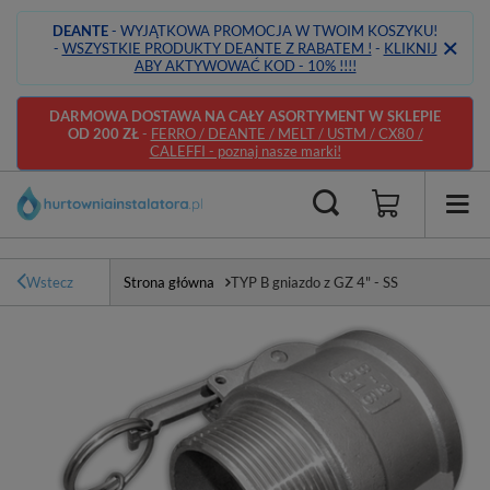
DEANTE
- WYJĄTKOWA PROMOCJA W TWOIM KOSZYKU!
-
WSZYSTKIE PRODUKTY DEANTE Z RABATEM !
-
KLIKNIJ
ABY AKTYWOWAĆ KOD - 10% !!!!
DARMOWA DOSTAWA NA CAŁY ASORTYMENT W SKLEPIE
OD 200 ZŁ
-
FERRO / DEANTE / MELT / USTM / CX80 /
CALEFFI - poznaj nasze marki!
Wstecz
Strona główna
TYP B gniazdo z GZ 4" - SS