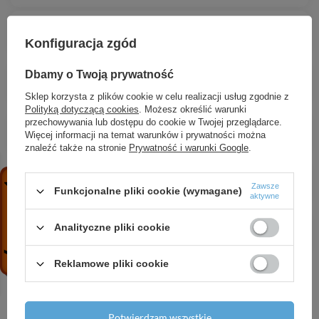
TYP C gniazdo na wąż 3" - PP
37,87 zł
/
szt.
Konfiguracja zgód
GEKA Złącze kłowe 1" - 25mm
Dbamy o Twoją prywatność
25,97 zł
/
szt.
Sklep korzysta z plików cookie w celu realizacji usług zgodnie z
Polityką dotyczącą cookies
. Możesz określić warunki
Łącznik prosty do węża 3/4" - 19mm
przechowywania lub dostępu do cookie w Twojej przeglądarce.
Więcej informacji na temat warunków i prywatności można
6,40 zł
/
szt.
znaleźć także na stronie
Prywatność i warunki Google
.
IMITATE GK Złącze kłowe GW 1"
14,13 zł
/
szt.
Zawsze
Funkcjonalne pliki cookie (wymagane)
aktywne
Szybkozłącze na wąż 9mm
Analityczne pliki cookie
11,92 zł
/
szt.
Reklamowe pliki cookie
Potwierdzam wszystkie