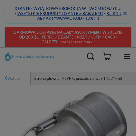
DEANTE
- WYJĄTKOWA PROMOCJA W TWOIM KOSZYKU!
-
WSZYSTKIE PRODUKTY DEANTE Z RABATEM !
-
KLIKNIJ
ABY AKTYWOWAĆ KOD - 10% !!!!
DARMOWA DOSTAWA NA CAŁY ASORTYMENT W SKLEPIE
OD 200 ZŁ
-
FERRO / DEANTE / MELT / USTM / CX80 /
CALEFFI - poznaj nasze marki!
Wstecz
Strona główna
TYP C gniazdo na wąż 1 1/2" - SS