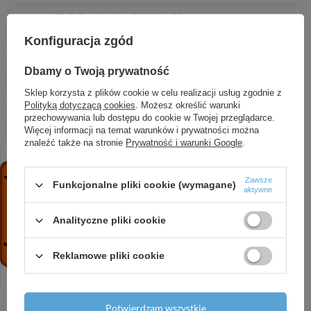
TYP D gniazdo GW 4" - PP
67,48 zł
/
szt.
Konfiguracja zgód
Wtyk GW 1/2"
Dbamy o Twoją prywatność
5,85 zł
/
szt.
Sklep korzysta z plików cookie w celu realizacji usług zgodnie z
Polityką dotyczącą cookies
. Możesz określić warunki
STORZ Złącze ssawne na wąż 1 1/2"
przechowywania lub dostępu do cookie w Twojej przeglądarce.
19,99 zł
/
szt.
Więcej informacji na temat warunków i prywatności można
znaleźć także na stronie
Prywatność i warunki Google
.
Trójnik Y na wąż 10mm
5,04 zł
/
szt.
Zawsze
Funkcjonalne pliki cookie (wymagane)
aktywne
GEKA Zaślepka
Analityczne pliki cookie
20,87 zł
/
szt.
Reklamowe pliki cookie
Potwierdzam wszystkie