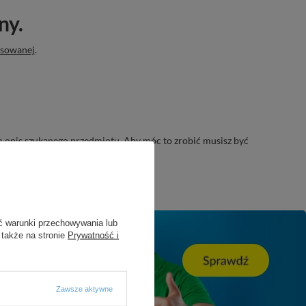
ny.
nsowanej
.
nam opis szukanego przedmiotu. Aby móc to zrobić musisz być
ć warunki przechowywania lub
 także na stronie
Prywatność i
Zawsze aktywne