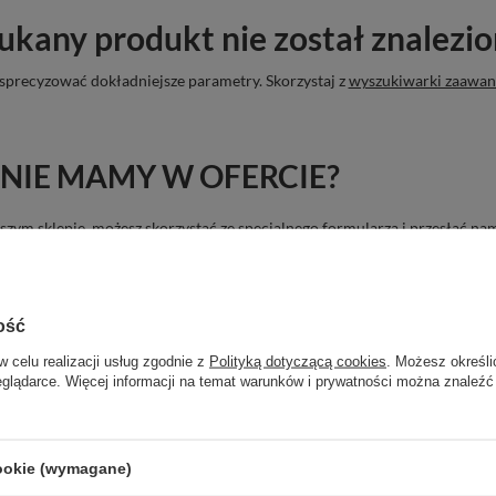
ukany produkt nie został znalezio
sprecyzować dokładniejsze parametry. Skorzystaj z
wyszukiwarki zaawa
NIE MAMY W OFERCIE?
 naszym sklepie, możesz skorzystać ze specjalnego formularza i przesłać 
ość
w celu realizacji usług zgodnie z
Polityką dotyczącą cookies
. Możesz określi
eglądarce. Więcej informacji na temat warunków i prywatności można znaleźć
cookie (wymagane)