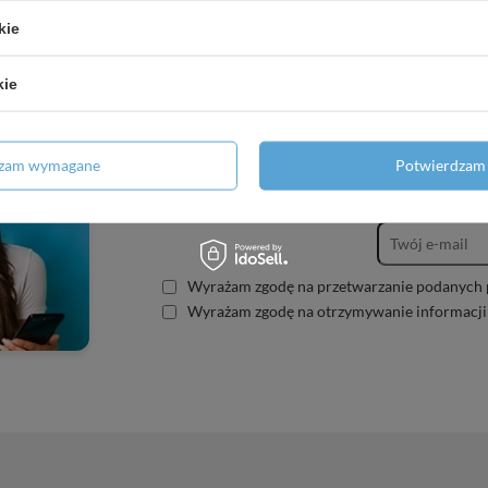
kie
kie
dzam wymagane
Potwierdzam 
Zapisz się do
Wyrażam zgodę na przetwarzanie podanych 
Wyrażam zgodę na otrzymywanie informacji