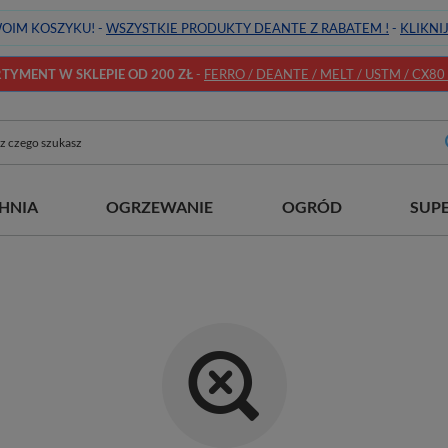
OIM KOSZYKU! -
WSZYSTKIE PRODUKTY DEANTE Z RABATEM !
-
KLIKNI
YMENT W SKLEPIE OD 200 ZŁ
-
FERRO / DEANTE / MELT / USTM / CX80 / 
HNIA
OGRZEWANIE
OGRÓD
SUP