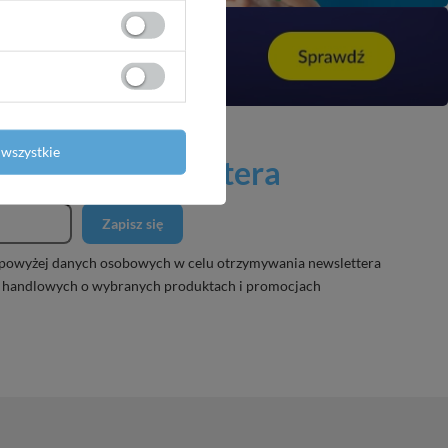
wszystkie
 naszego newslettera
Zapisz się
powyżej danych osobowych w celu otrzymywania newslettera
 handlowych o wybranych produktach i promocjach