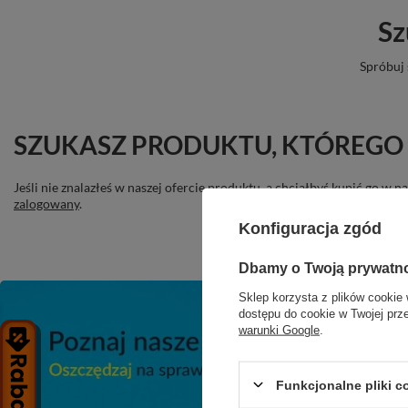
Sz
Spróbuj 
SZUKASZ PRODUKTU, KTÓREGO 
Jeśli nie znalazłeś w naszej ofercie produktu, a chciałbyś kupić go w
zalogowany
.
Konfiguracja zgód
Dbamy o Twoją prywatn
Sklep korzysta z plików cookie 
dostępu do cookie w Twojej prz
warunki Google
.
Funkcjonalne pliki 