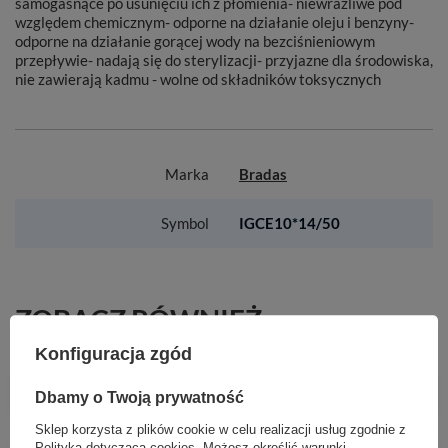
samogasnące po usunięciu ich z płomienia- niewrażliwe pod
względem chemicznym- odporne na działanie oleju i benzyny-
odporne na działanie gorącej wody na bezciśnieniowym
przepływie- nadają się do sterylizacji- przyjazne dla środowiska,
nie zawierają kadmu - wolne od składników toksycznych
Marka
Bradas
Symbol
IGCE10*14/50
ZOBACZ RÓWNIEŻ
Konfiguracja zgód
Wąż techniczny REFITTEX 20BAR 6*11mm / 50m
Dbamy o Twoją prywatność
2,44 zł
/
0.1
metr
Sklep korzysta z plików cookie w celu realizacji usług zgodnie z
Wąż ogrodowy NTS JEANS 3/4" - 25m
Polityką dotyczącą cookies
. Możesz określić warunki