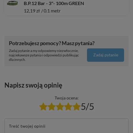
B.P.12 Bar - 3"- 100m GREEN
12,19 zł
/
0.1
metr
Potrzebujesz pomocy? Masz pytania?
Zadaj pytanie a my odpowiemy niezwłocznie,
Zadaj pytanie
najciekawsze pytania i odpowiedzi publikując
dla innych.
Napisz swoją opinię
Twoja ocena:
5/5
Treść twojej opinii