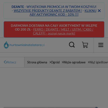
DEANTE
- WYJĄTKOWA PROMOCJA W TWOIM KOSZYKU!
-
WSZYSTKIE PRODUKTY DEANTE Z RABATEM !
-
KLIKNIJ
ABY AKTYWOWAĆ KOD - 10% !!!!
DARMOWA DOSTAWA NA CAŁY ASORTYMENT W SKLEPIE
OD 200 ZŁ
-
FERRO / DEANTE / MELT / USTM / CX80 /
CALEFFI - poznaj nasze marki!
Wstecz
Strona główna
Ogród
Węże ogrodowe
Wąż igielit