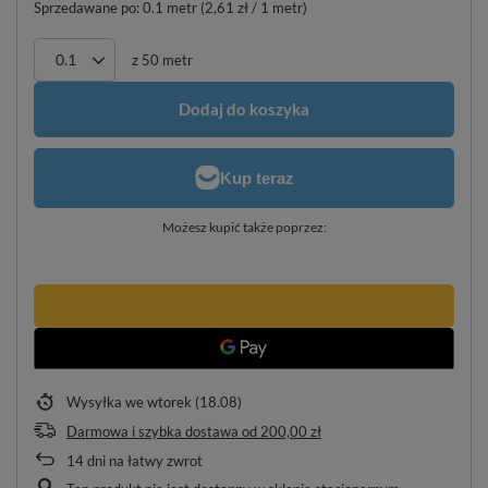
Sprzedawane po:
0.1
metr
(
2,61 zł
/ 1 metr)
z
50
metr
Dodaj do koszyka
Możesz kupić także poprzez:
Wysyłka
we wtorek (18.08)
Darmowa i szybka dostawa
od
200,00 zł
14
dni na łatwy zwrot