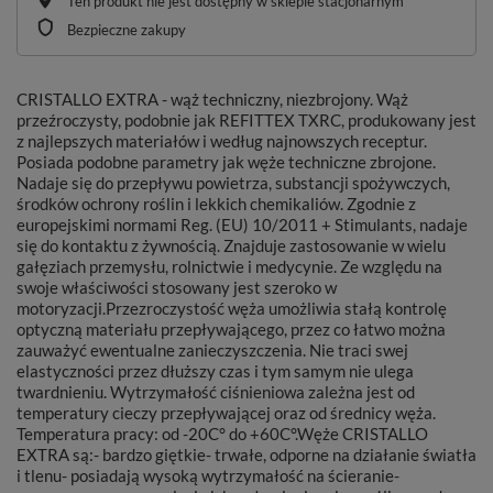
Ten produkt nie jest dostępny w sklepie stacjonarnym
Bezpieczne zakupy
CRISTALLO EXTRA - wąż techniczny, niezbrojony. Wąż
przeźroczysty, podobnie jak REFITTEX TXRC, produkowany jest
z najlepszych materiałów i według najnowszych receptur.
Posiada podobne parametry jak węże techniczne zbrojone.
Nadaje się do przepływu powietrza, substancji spożywczych,
środków ochrony roślin i lekkich chemikaliów. Zgodnie z
europejskimi normami Reg. (EU) 10/2011 + Stimulants, nadaje
się do kontaktu z żywnością. Znajduje zastosowanie w wielu
gałęziach przemysłu, rolnictwie i medycynie. Ze względu na
swoje właściwości stosowany jest szeroko w
motoryzacji.Przezroczystość węża umożliwia stałą kontrolę
optyczną materiału przepływającego, przez co łatwo można
zauważyć ewentualne zanieczyszczenia. Nie traci swej
elastyczności przez dłuższy czas i tym samym nie ulega
twardnieniu. Wytrzymałość ciśnieniowa zależna jest od
temperatury cieczy przepływającej oraz od średnicy węża.
Temperatura pracy: od -20C° do +60C°.Węże CRISTALLO
EXTRA są:- bardzo giętkie- trwałe, odporne na działanie światła
i tlenu- posiadają wysoką wytrzymałość na ścieranie-