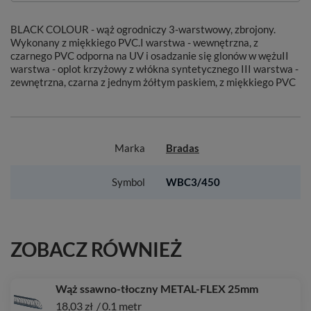
BLACK COLOUR - wąż ogrodniczy 3-warstwowy, zbrojony.
Wykonany z miękkiego PVC.I warstwa - wewnętrzna, z
czarnego PVC odporna na UV i osadzanie się glonów w wężuII
warstwa - oplot krzyżowy z włókna syntetycznego III warstwa -
zewnętrzna, czarna z jednym żółtym paskiem, z miękkiego PVC
Marka
Bradas
Symbol
WBC3/450
ZOBACZ RÓWNIEŻ
Wąż ssawno-tłoczny METAL-FLEX 25mm
18,03 zł
/
0.1
metr