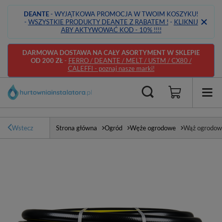
DEANTE
- WYJĄTKOWA PROMOCJA W TWOIM KOSZYKU!
-
WSZYSTKIE PRODUKTY DEANTE Z RABATEM !
-
KLIKNIJ
ABY AKTYWOWAĆ KOD - 10% !!!!
DARMOWA DOSTAWA NA CAŁY ASORTYMENT W SKLEPIE
OD 200 ZŁ
-
FERRO / DEANTE / MELT / USTM / CX80 /
CALEFFI - poznaj nasze marki!
Wstecz
Strona główna
Ogród
Węże ogrodowe
Wąż ogrodow