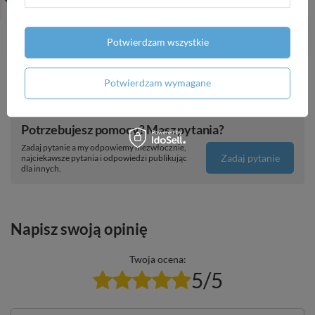
Wąż płaski IRRIGATION AGRO-FLAT PVC W.P.4 /
B.P.12 Bar - 3"- 50m GREEN
Potwierdzam wszystkie
12,19 zł
/
0.1
metr
Potwierdzam wymagane
Potrzebujesz pomocy? Masz pytania?
Zadaj pytanie a my odpowiemy niezwłocznie,
Zadaj pytanie
najciekawsze pytania i odpowiedzi publikując
dla innych.
Napisz swoją opinię
Twoja ocena:
5/5