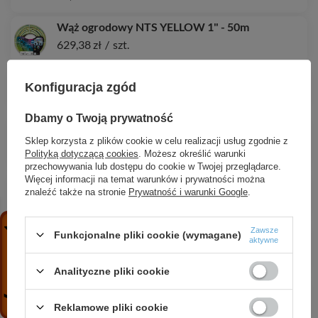
Wąż ogrodowy NTS YELLOW 1" - 50m
629,38 zł
/
szt.
Wąż ogrodowy SPRINT 1/2" - 50m
Konfiguracja zgód
66,67 zł
/
szt.
Dbamy o Twoją prywatność
Wąż ogrodowy NTS PRO MASTER PLUS 1/2" -
15m
Sklep korzysta z plików cookie w celu realizacji usług zgodnie z
Polityką dotyczącą cookies
. Możesz określić warunki
98,99 zł
/
szt.
przechowywania lub dostępu do cookie w Twojej przeglądarce.
Więcej informacji na temat warunków i prywatności można
Wąż ogrodowy NTS WHITEPLUS 5/8" - 25m
znaleźć także na stronie
Prywatność i warunki Google
.
113,73 zł
/
szt.
Zawsze
Taśma kroplująca 16/8mil/1,6l/h/30cm HIRRO
Funkcjonalne pliki cookie (wymagane)
aktywne
DRIP 1000m
294,60 zł
/
szt.
Analityczne pliki cookie
Wąż igielitowy CRISTALLO EXTRA 4*1mm / 100m
0,60 zł
/
0.1
metr
Reklamowe pliki cookie