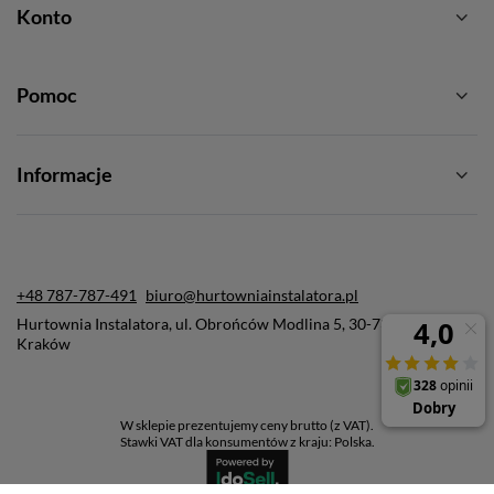
Konto
Pomoc
Informacje
+48 787-787-491
biuro@hurtowniainstalatora.pl
Hurtownia Instalatora
,
ul. Obrońców Modlina 5
,
30-733
Kraków
W sklepie prezentujemy ceny brutto (z VAT).
Stawki VAT dla konsumentów z kraju:
Polska
.