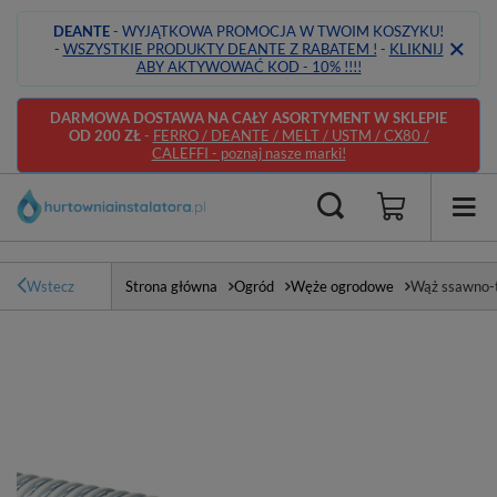
DEANTE
- WYJĄTKOWA PROMOCJA W TWOIM KOSZYKU!
-
WSZYSTKIE PRODUKTY DEANTE Z RABATEM !
-
KLIKNIJ
ABY AKTYWOWAĆ KOD - 10% !!!!
DARMOWA DOSTAWA NA CAŁY ASORTYMENT W SKLEPIE
OD 200 ZŁ
-
FERRO / DEANTE / MELT / USTM / CX80 /
CALEFFI - poznaj nasze marki!
Wstecz
Strona główna
Ogród
Węże ogrodowe
Wąż ssawno-