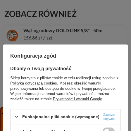
ZOBACZ RÓWNIEŻ
Wąż ogrodowy GOLD LINE 5/8" - 50m
156,86 zł
/
szt.
Taśma kroplująca 16 / 8mil / 1l/h / 10cm HIRRO
Konfiguracja zgód
TAPE 1000m
294,60 zł
/
szt.
Dbamy o Twoją prywatność
Wąż igielitowy CRISTALLO EXTRA 8*1,5mm /
Sklep korzysta z plików cookie w celu realizacji usług zgodnie z
100m
Polityką dotyczącą cookies
. Możesz określić warunki
1,62 zł
/
0.1
metr
przechowywania lub dostępu do cookie w Twojej przeglądarce.
Więcej informacji na temat warunków i prywatności można
Wąż płaski AGRO-FLAT 2BAR 4" / 100m
znaleźć także na stronie
Prywatność i warunki Google
.
(niebieski)
7,36 zł
/
0.1
metr
Zawsze
Funkcjonalne pliki cookie (wymagane)
aktywne
Wąż ssawno-tłoczny ALI-FLEX 70mm
37,65 zł
/
0.1
metr