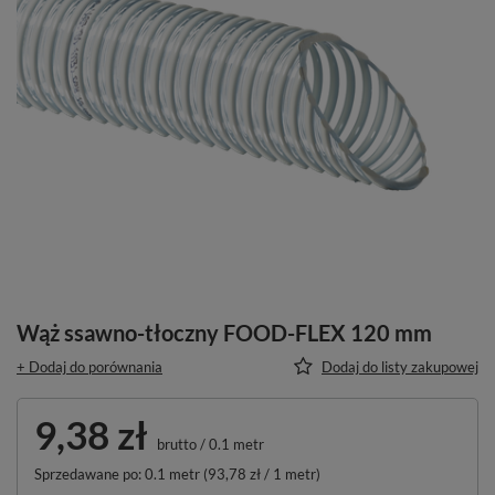
Wąż ssawno-tłoczny FOOD-FLEX 120 mm
+ Dodaj do porównania
Dodaj do listy zakupowej
9,38 zł
brutto
/
0.1
metr
Sprzedawane po:
0.1
metr
(
93,78 zł
/ 1 metr)