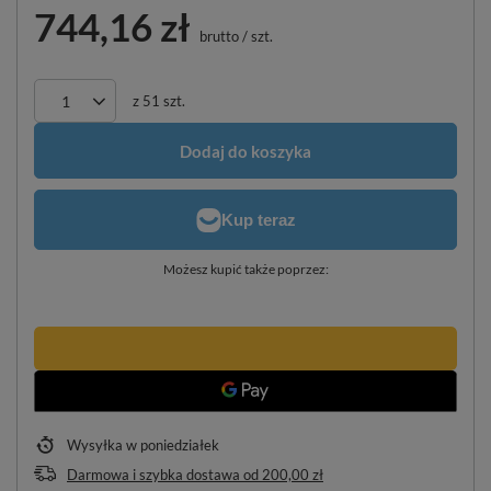
744,16 zł
brutto
/
szt.
z
51
szt.
Dodaj do koszyka
Możesz kupić także poprzez:
Wysyłka
w poniedziałek
Darmowa i szybka dostawa
od
200,00 zł