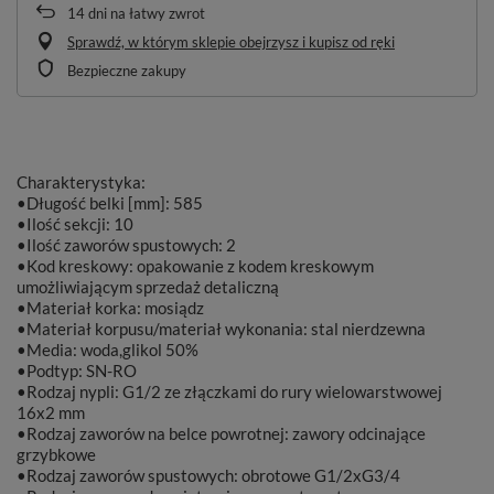
14
dni na łatwy zwrot
Sprawdź, w którym sklepie obejrzysz i kupisz od ręki
Bezpieczne zakupy
Charakterystyka:
•Długość belki [mm]: 585
•Ilość sekcji: 10
•Ilość zaworów spustowych: 2
•Kod kreskowy: opakowanie z kodem kreskowym
umożliwiającym sprzedaż detaliczną
•Materiał korka: mosiądz
•Materiał korpusu/materiał wykonania: stal nierdzewna
•Media: woda,glikol 50%
•Podtyp: SN-RO
•Rodzaj nypli: G1/2 ze złączkami do rury wielowarstwowej
16x2 mm
•Rodzaj zaworów na belce powrotnej: zawory odcinające
grzybkowe
•Rodzaj zaworów spustowych: obrotowe G1/2xG3/4