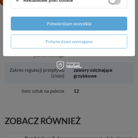
Reklamowe pliki cookie
Rozmiar belki
automatyczny
Rozmiar korków
1"
Potwierdzam wszystkie
Rozstaw belek [mm]
G1
Potwierdzam wymagane
Sposób pakowania
210
jednostkowego
Zakres regulacji przepływu
zawory odcinające
[l/min]
grzybkowe
Ilośc sztuk na palecie
12
ZOBACZ RÓWNIEŻ