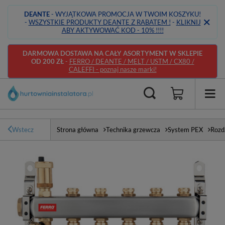
DEANTE
- WYJĄTKOWA PROMOCJA W TWOIM KOSZYKU!
-
WSZYSTKIE PRODUKTY DEANTE Z RABATEM !
-
KLIKNIJ
ABY AKTYWOWAĆ KOD - 10% !!!!
DARMOWA DOSTAWA NA CAŁY ASORTYMENT W SKLEPIE
OD 200 ZŁ
-
FERRO / DEANTE / MELT / USTM / CX80 /
CALEFFI - poznaj nasze marki!
Wstecz
Strona główna
Technika grzewcza
System PEX
Rozdz