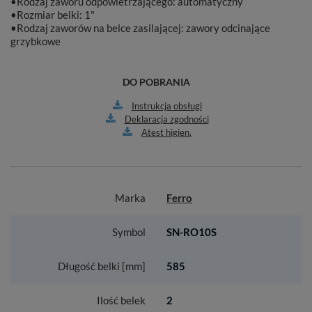
•Rodzaj zaworu odpowietrzającego: automatyczny
•Rozmiar belki: 1"
•Rodzaj zaworów na belce zasilającej: zawory odcinające
grzybkowe
DO POBRANIA
Instrukcja obsługi
Deklaracja zgodności
Atest higien.
Marka
Ferro
Symbol
SN-RO10S
Długość belki [mm]
585
Ilość belek
2