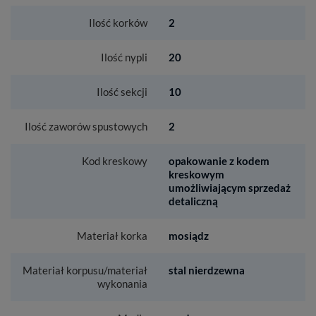
Ilość korków
2
Ilość nypli
20
Ilość sekcji
10
Ilość zaworów spustowych
2
Kod kreskowy
opakowanie z kodem
kreskowym
umożliwiającym sprzedaż
detaliczną
Materiał korka
mosiądz
Materiał korpusu/materiał
stal nierdzewna
wykonania