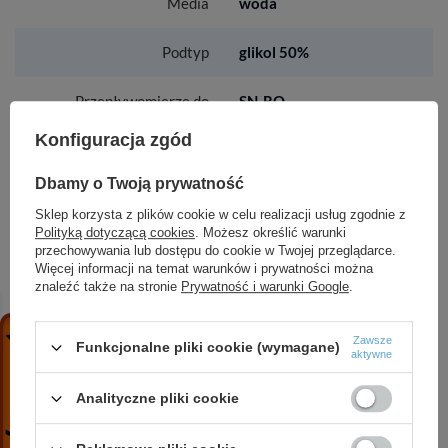
Media
woda
Podtyp
glikol 50%
Przepływomierze do
SN-RO
regulacji przepływów w
Konfiguracja zgód
zestawie
Dbamy o Twoją prywatność
Rodzaj nypli
nie
Sklep korzysta z plików cookie w celu realizacji usług zgodnie z
Polityką dotyczącą cookies
. Możesz określić warunki
Rodzaj zaworów na belce
G1/2 ze złączkami do rury
przechowywania lub dostępu do cookie w Twojej przeglądarce.
powrotnej
wielowarstwowej 16x2
Więcej informacji na temat warunków i prywatności można
mm
znaleźć także na stronie
Prywatność i warunki Google
.
Rodzaj zaworów
zawory odcinające
odcinających
grzybkowe
Zawsze
Funkcjonalne pliki cookie (wymagane)
aktywne
Rodzaj zaworu
obrotowe G1/2xG3/4
Analityczne pliki cookie
odpowietrzającego