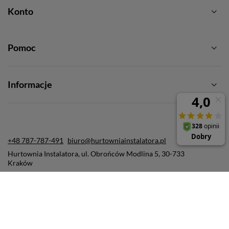
Konto
Pomoc
Informacje
+48 787-787-491
biuro@hurtowniainstalatora.pl
Hurtownia Instalatora
,
ul. Obrońców Modlina 5
,
30-733
Kraków
W sklepie prezentujemy ceny brutto (z VAT).
Stawki VAT dla konsumentów z kraju:
Polska
.