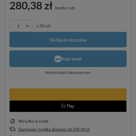
280,38 zł
brutto
/
szt.
z
50
szt.
Dodaj do koszyka
Możesz kupić także poprzez:
Wysyłka
w środę
Darmowa i szybka dostawa
od
200,00 zł