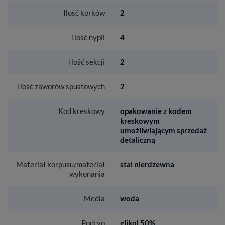
Ilość korków
2
Ilość nypli
4
Ilość sekcji
2
Ilość zaworów spustowych
2
Kod kreskowy
opakowanie z kodem
kreskowym
umożliwiającym sprzedaż
detaliczną
Materiał korpusu/materiał
stal nierdzewna
wykonania
Media
woda
Podtyp
glikol 50%