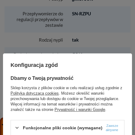
Przepływomierze do
SN-RZPU
regulacji przepływów w
zestawie
Rodzaj nypli
tak
Rodzaj zaworów na belce
G3/4
powrotnej
Konfiguracja zgód
Rodzaj zaworów
zawory termostatyczne
Dbamy o Twoją prywatność
odcinających
wyposażone w pokrętła
do ręcznej regulacji, z
Sklep korzysta z plików cookie w celu realizacji usług zgodnie z
możliwością podłączenia
Polityką dotyczącą cookies
. Możesz określić warunki
głowicy
przechowywania lub dostępu do cookie w Twojej przeglądarce.
termoelektrycznej
Więcej informacji na temat warunków i prywatności można
M30x1,5
znaleźć także na stronie
Prywatność i warunki Google
.
Rodzaj zaworu
obrotowe G1/2xG3/4
Zawsze
Funkcjonalne pliki cookie (wymagane)
odpowietrzającego
aktywne