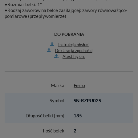
•Rozmiar belki: 1"
•Rodzaj zaworów na belce zasilającej: zawory równoważąco-
pomiarowe (przepływomierze)
DO POBRANIA
Instrukcja obsługi
Deklaracja zgodności
Atest higien.
Marka
Ferro
Symbol
SN-RZPU02S
Długość belki [mm]
185
Ilość belek
2