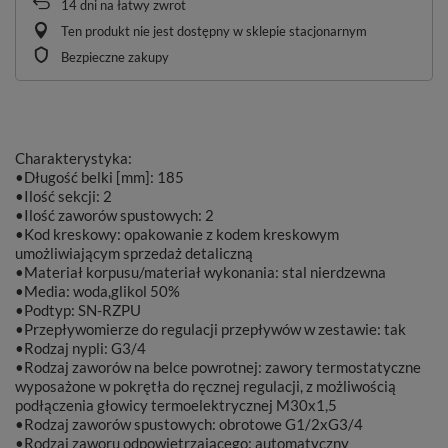
14
dni na łatwy zwrot
Ten produkt nie jest dostępny w sklepie stacjonarnym
Bezpieczne zakupy
Charakterystyka:
•Długość belki [mm]: 185
•Ilość sekcji: 2
•Ilość zaworów spustowych: 2
•Kod kreskowy: opakowanie z kodem kreskowym
umożliwiającym sprzedaż detaliczną
•Materiał korpusu/materiał wykonania: stal nierdzewna
•Media: woda,glikol 50%
•Podtyp: SN-RZPU
•Przepływomierze do regulacji przepływów w zestawie: tak
•Rodzaj nypli: G3/4
•Rodzaj zaworów na belce powrotnej: zawory termostatyczne
wyposażone w pokrętła do ręcznej regulacji, z możliwością
podłączenia głowicy termoelektrycznej M30x1,5
•Rodzaj zaworów spustowych: obrotowe G1/2xG3/4
•Rodzaj zaworu odpowietrzającego: automatyczny