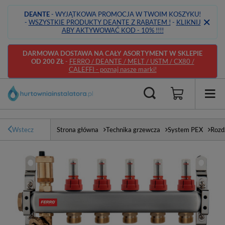
DEANTE
- WYJĄTKOWA PROMOCJA W TWOIM KOSZYKU!
-
WSZYSTKIE PRODUKTY DEANTE Z RABATEM !
-
KLIKNIJ
ABY AKTYWOWAĆ KOD - 10% !!!!
DARMOWA DOSTAWA NA CAŁY ASORTYMENT W SKLEPIE
OD 200 ZŁ
-
FERRO / DEANTE / MELT / USTM / CX80 /
CALEFFI - poznaj nasze marki!
Wstecz
Strona główna
Technika grzewcza
System PEX
Rozdz