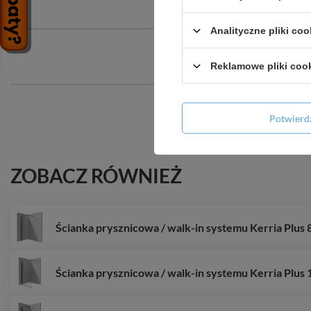
Analityczne pliki coo
Reklamowe pliki coo
Potwier
ZOBACZ RÓWNIEŻ
Ścianka prysznicowa / walk-in systemu Kerria Plus
Ścianka prysznicowa / walk-in systemu Kerria Plu