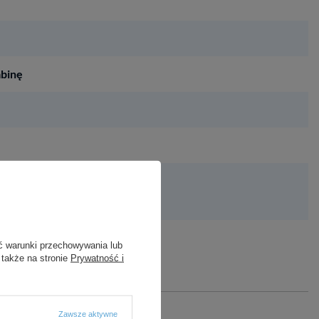
abinę
ć warunki przechowywania lub
abinę
 także na stronie
Prywatność i
Zawsze aktywne