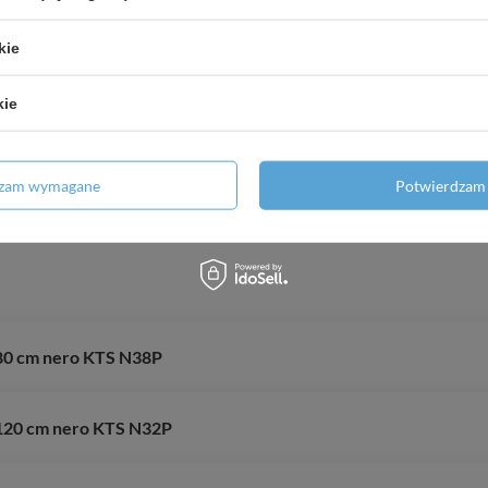
kie
Możliwość montażu bez brodzika
kie
Szkło transparentne TOTAL WHITE
dzam wymagane
Potwierdzam 
 80 cm nero KTS N38P
s 120 cm nero KTS N32P