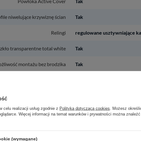
Powłoka Active Cover
Tak
file niwelujące krzywiznę ścian
Tak
Relingi
regulowane usztywniające k
zkło transparentne total white
Tak
żliwość montażu bez brodzika
Tak
nie elementów montażowych
885
Tak
ość
Wymiar boczny [mm]
885
w celu realizacji usług zgodnie z
Polityką dotyczącą cookies
. Możesz określi
regulowane usztywniające k
eglądarce. Więcej informacji na temat warunków i prywatności można znaleźć
cookie (wymagane)
relingi