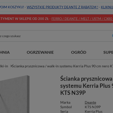
OIM KOSZYKU! -
WSZYSTKIE PRODUKTY DEANTE Z RABATEM !
-
KLIKNI
YMENT W SKLEPIE OD 200 ZŁ
-
FERRO / DEANTE / MELT / USTM / CX80 / 
HNIA
OGRZEWANIE
OGRÓD
SUP
ki-in
Ścianka prysznicowa / walk-in systemu Kerria Plus 90 cm nero 
Ścianka prysznicowa 
systemu Kerria Plus
KTS N39P
Marka
Deante
Symbol
KTS N39P
Seria
Kerria Plus