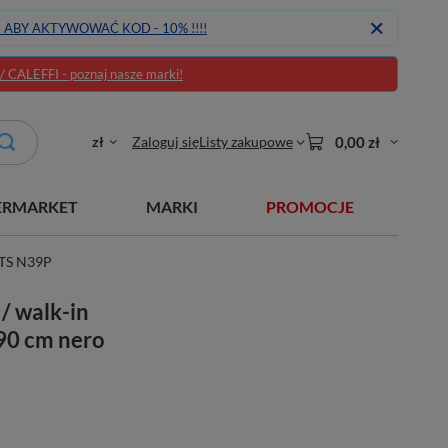
J ABY AKTYWOWAĆ KOD - 10% !!!!
CALEFFI - poznaj nasze marki!
zł
Zaloguj się
Listy zakupowe
0,00 zł
ERMARKET
MARKI
PROMOCJE
KTS N39P
/ walk-in
 90 cm nero