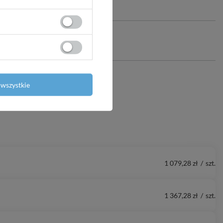
wszystkie
1 079,28 zł
/
szt.
1 367,28 zł
/
szt.