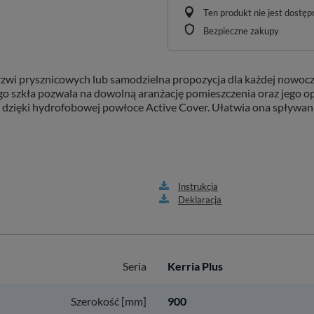
Ten produkt nie jest dostę
Bezpieczne zakupy
rzwi prysznicowych lub samodzielna propozycja dla każdej nowoc
ego szkła pozwala na dowolną aranżację pomieszczenia oraz jego 
, dzięki hydrofobowej powłoce Active Cover. Ułatwia ona spływanie
Instrukcja
Deklaracja
Seria
Kerria Plus
Szerokość [mm]
900