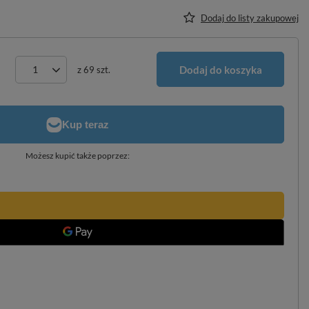
Dodaj do listy zakupowej
Dodaj do koszyka
z
69
szt.
Możesz kupić także poprzez: