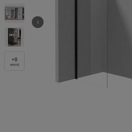
+
8
więcej