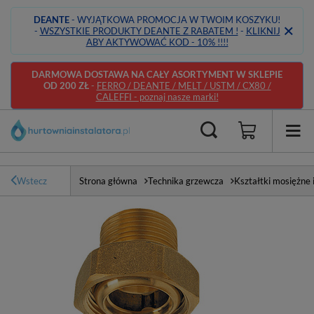
DEANTE
- WYJĄTKOWA PROMOCJA W TWOIM KOSZYKU!
-
WSZYSTKIE PRODUKTY DEANTE Z RABATEM !
-
KLIKNIJ
ABY AKTYWOWAĆ KOD - 10% !!!!
DARMOWA DOSTAWA NA CAŁY ASORTYMENT W SKLEPIE
OD 200 ZŁ
-
FERRO / DEANTE / MELT / USTM / CX80 /
CALEFFI - poznaj nasze marki!
Wstecz
Strona główna
Technika grzewcza
Kształtki mosiężne