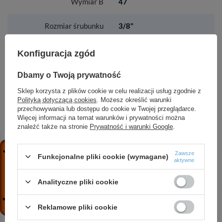
Wymiar B
47
Rozmiar śrubunku
3/8"
Ilość sztuk w opakowaniu
200
Konfiguracja zgód
zbiorczym
Dbamy o Twoją prywatność
Ilośc sztuk na palecie
9600
Sklep korzysta z plików cookie w celu realizacji usług zgodnie z
Polityką dotyczącą cookies
. Możesz określić warunki
przechowywania lub dostępu do cookie w Twojej przeglądarce.
Więcej informacji na temat warunków i prywatności można
znaleźć także na stronie
Prywatność i warunki Google
.
ZOBACZ RÓWNIEŻ
Zawsze
Funkcjonalne pliki cookie (wymagane)
Przedłużka mosiężna 3-4" 10 mm żółta
aktywne
5,22 zł
/
szt.
Analityczne pliki cookie
Śrubunek mosiężny prosty z uszczelką 1-2"
chromowany
Reklamowe pliki cookie
12,98 zł
/
szt.