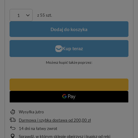
z
55
szt.
Dodaj do koszyka
Możesz kupić także poprzez:
Wysyłka
jutro
Darmowa i szybka dostawa
od
200,00 zł
14
dni na łatwy zwrot
Sprawdź, w którym sklepie obejrzysz i kupisz od ręki