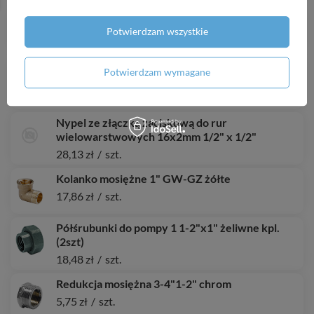
Przedłużka mosiężna 1-2" 20 mm żółta
Potwierdzam wszystkie
5,66 zł
/
szt.
Śrubunek mosiężny kątowy z uszczelką 1"
Potwierdzam wymagane
chromowany
42,04 zł
/
szt.
Nypel ze złączką zaciskową do rur
wielowarstwowych 16x2mm 1/2" x 1/2"
28,13 zł
/
szt.
Kolanko mosiężne 1" GW-GZ żółte
17,86 zł
/
szt.
Półśrubunki do pompy 1 1-2"x1" żeliwne kpl.
(2szt)
18,48 zł
/
szt.
Redukcja mosiężna 3-4"1-2" chrom
5,75 zł
/
szt.