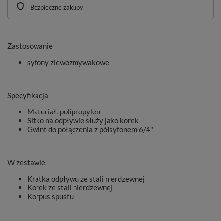
Bezpieczne zakupy
Zastosowanie
syfony zlewozmywakowe
Specyfikacja
Materiał: polipropylen
Sitko na odpływie służy jako korek
Gwint do połączenia z półsyfonem 6/4"
W zestawie
Kratka odpływu ze stali nierdzewnej
Korek ze stali nierdzewnej
Korpus spustu