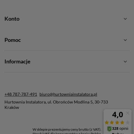
Konto
Pomoc
Informacje
+48 787-787-491
biuro@hurtowniainstalatora.pl
Hurtownia Instalatora
,
ul. Obrońców Modlina 5
,
30-733
Kraków
W sklepie prezentujemy ceny brutto (z VAT).
Stawki VAT dla konsumentów z kraju:
Polska
.