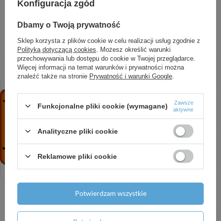
Konfiguracja zgód
Dbamy o Twoją prywatność
ZOBACZ RÓWNIEŻ
Sklep korzysta z plików cookie w celu realizacji usług zgodnie z
Polityką dotyczącą cookies
. Możesz określić warunki
przechowywania lub dostępu do cookie w Twojej przeglądarce.
Przedłużka metalowa DN32
Więcej informacji na temat warunków i prywatności można
23,63 zł
/
szt.
znaleźć także na stronie
Prywatność i warunki Google
.
Spust zlewozmywaka 6/4" podwyższony, sitko
Zawsze
Funkcjonalne pliki cookie (wymagane)
nierdzewne DN70
aktywne
15,46 zł
/
szt.
Analityczne pliki cookie
Spust zlewozmywaka 6/4" z przyłączem, sitko
nierdzewne DN70
Reklamowe pliki cookie
18,79 zł
/
szt.
Przedłużka metalowa DN32, czarny-mat
53,17 zł
/
szt.
Potwierdzam wszystkie
Przedłużka metalowa DN32, biały