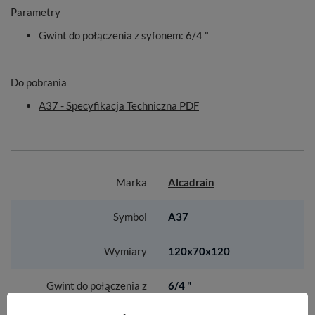
Parametry
Gwint do połączenia z syfonem
: 6/4 "
Do pobrania
A37 - Specyfikacja Techniczna PDF
Marka
Alcadrain
Symbol
A37
Wymiary
120x70x120
Gwint do połączenia z
6/4 "
syfonem