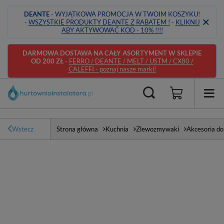
DEANTE
- WYJĄTKOWA PROMOCJA W TWOIM KOSZYKU!
-
WSZYSTKIE PRODUKTY DEANTE Z RABATEM !
-
KLIKNIJ
ABY AKTYWOWAĆ KOD - 10% !!!!
DARMOWA DOSTAWA NA CAŁY ASORTYMENT W SKLEPIE
OD 200 ZŁ
-
FERRO / DEANTE / MELT / USTM / CX80 /
CALEFFI - poznaj nasze marki!
Wstecz
Strona główna
Kuchnia
Zlewozmywaki
Akcesoria d