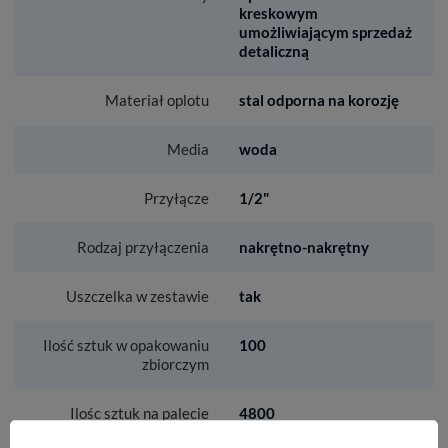
kreskowym
umożliwiającym sprzedaż
detaliczną
Materiał oplotu
stal odporna na korozję
Media
woda
Przyłącze
1/2"
Rodzaj przyłączenia
nakrętno-nakrętny
Uszczelka w zestawie
tak
Ilość sztuk w opakowaniu
100
zbiorczym
Ilośc sztuk na palecie
4800