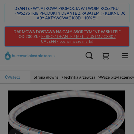
DEANTE
- WYJĄTKOWA PROMOCJA W TWOIM KOSZYKU!
-
WSZYSTKIE PRODUKTY DEANTE Z RABATEM !
-
KLIKNIJ
ABY AKTYWOWAĆ KOD - 10% !!!!
DARMOWA DOSTAWA NA CAŁY ASORTYMENT W SKLEPIE
OD 200 ZŁ
-
FERRO / DEANTE / MELT / USTM / CX80 /
CALEFFI - poznaj nasze marki!
Wstecz
Strona główna
Technika grzewcza
Węże przyłączenio