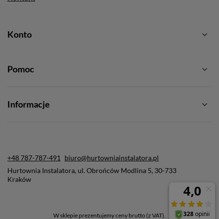
Konto
Pomoc
Informacje
+48 787-787-491
biuro@hurtowniainstalatora.pl
Hurtownia Instalatora
,
ul. Obrońców Modlina 5
,
30-733
Kraków
W sklepie prezentujemy ceny brutto (z VAT).