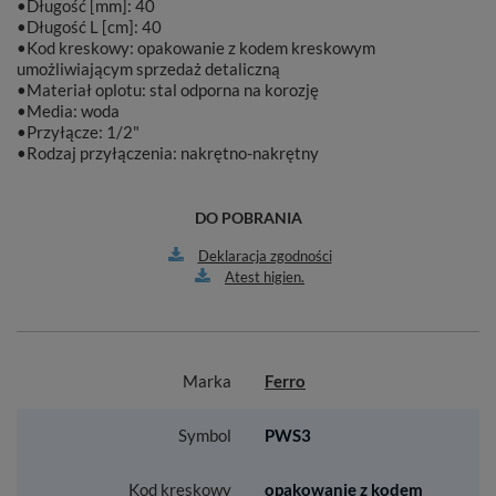
•Długość [mm]: 40
•Długość L [cm]: 40
•Kod kreskowy: opakowanie z kodem kreskowym
umożliwiającym sprzedaż detaliczną
•Materiał oplotu: stal odporna na korozję
•Media: woda
•Przyłącze: 1/2"
•Rodzaj przyłączenia: nakrętno-nakrętny
DO POBRANIA
Deklaracja zgodności
Atest higien.
Marka
Ferro
Symbol
PWS3
Kod kreskowy
opakowanie z kodem