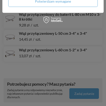
uszczelką
Potwierdzam wymagane
13,24 zł
/
szt.
Wąż przyłączeniowy do baterii L-80 cm M10 x 3-
8 krótki
9,28 zł
/
szt.
Wąż przyłączeniowy L-50 cm 3-4" x 3-4"
14,45 zł
/
szt.
Wąż przyłączeniowy L-60 cm 1-2" x 3-4"
13,07 zł
/
szt.
Potrzebujesz pomocy? Masz pytania?
Zadaj pytanie a my odpowiemy niezwłocznie,
Zadaj pytanie
najciekawsze pytania i odpowiedzi publikując
dla innych.