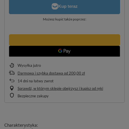
Możesz kupić także poprzez:
Wysyłka
jutro
Darmowa i szybka dostawa
od
200,00 zł
14
dni na łatwy zwrot
Sprawdź, w którym sklepie obejrzysz i kupisz od ręki
Bezpieczne zakupy
Charakterystyka: