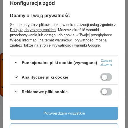
Konfiguracja zgód
ZOBACZ RÓWNIEŻ
Dbamy o Twoją prywatność
Sklep korzysta z plików cookie w celu realizacji usług zgodnie z
Polityką dotyczącą cookies
. Możesz określić warunki
Wąż przyłączeniowy L-30 cm 1-2" GW-GZ z
przechowywania lub dostępu do cookie w Twojej przeglądarce.
uszczelką
Więcej informacji na temat warunków i prywatności można
znaleźć także na stronie
Prywatność i warunki Google
.
8,34 zł
/
szt.
Wąż przyłączeniowy do baterii L-40 cm M10 x 1-
Zawsze
2 długi
Funkcjonalne pliki cookie (wymagane)
aktywne
9,38 zł
/
szt.
Analityczne pliki cookie
Wąż przyłączeniowy do baterii L-80 cm M10 x 1-
2 krótki
Reklamowe pliki cookie
10,66 zł
/
szt.
Wąż przyłączeniowy L-30 cm 1-2" x 3-4"
10,31 zł
/
szt.
Potwierdzam wszystkie
Wąż przyłączeniowy L-90 cm 1-2" GW-GZ z