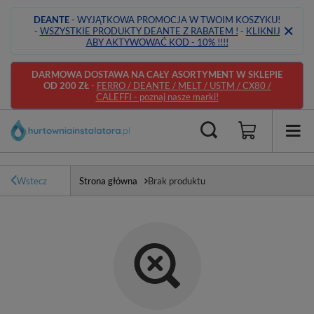
DEANTE
- WYJĄTKOWA PROMOCJA W TWOIM KOSZYKU!
-
WSZYSTKIE PRODUKTY DEANTE Z RABATEM !
-
KLIKNIJ
ABY AKTYWOWAĆ KOD - 10% !!!!
DARMOWA DOSTAWA NA CAŁY ASORTYMENT W SKLEPIE
OD 200 ZŁ
-
FERRO / DEANTE / MELT / USTM / CX80 /
CALEFFI - poznaj nasze marki!
Wstecz
Strona główna
Brak produktu