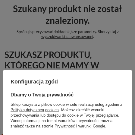
Szukany produkt nie został
znaleziony.
Spróbuj sprecyzować dokładniejsze parametry. Skorzystaj z
wyszukiwarki zaawansowanej
.
SZUKASZ PRODUKTU,
KTÓREGO NIE MAMY W
OFERCIE?
Konfiguracja zgód
Jeśli nie znalazłeś w naszej ofercie produktu, a chciałbyś kupić go w
naszym sklepie, możesz skorzystać ze specjalnego formularza i przesłać
Dbamy o Twoją prywatność
nam opis szukanego przedmiotu. Aby móc to zrobić musisz być
zalogowany
.
Sklep korzysta z plików cookie w celu realizacji usług zgodnie z
Polityką dotyczącą cookies
. Możesz określić warunki
przechowywania lub dostępu do cookie w Twojej przeglądarce.
Więcej informacji na temat warunków i prywatności można
znaleźć także na stronie
Prywatność i warunki Google
.